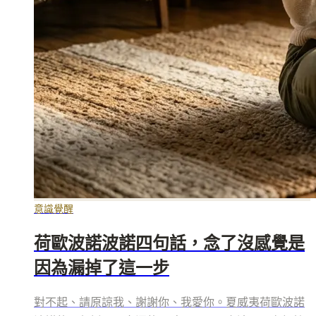
意識覺醒
荷歐波諾波諾四句話，念了沒感覺是
因為漏掉了這一步
對不起、請原諒我、謝謝你、我愛你。夏威夷荷歐波諾