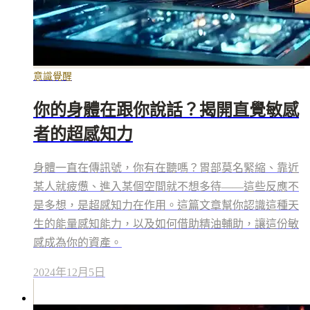
意識覺醒
你的身體在跟你說話？揭開直覺敏感
者的超感知力
身體一直在傳訊號，你有在聽嗎？胃部莫名緊縮、靠近
某人就疲憊、進入某個空間就不想多待——這些反應不
是多想，是超感知力在作用。這篇文章幫你認識這種天
生的能量感知能力，以及如何借助精油輔助，讓這份敏
感成為你的資產。
2024年12月5日