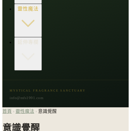
生活點子王
木質類
靈性魔法
草本類
花朵類
辛香類
柑橘類
樹脂類
顯化與吸引力
延伸專欄
脈輪與音頻療癒
意識覺醒
植物靈性
精選複方
古文明與神話
星象與命運
MYSTICAL FRAGRANCE SANCTUARY
節氣與民俗
info@mfs1991.com
首頁
›
靈性魔法
›
意識覺醒
意識覺醒