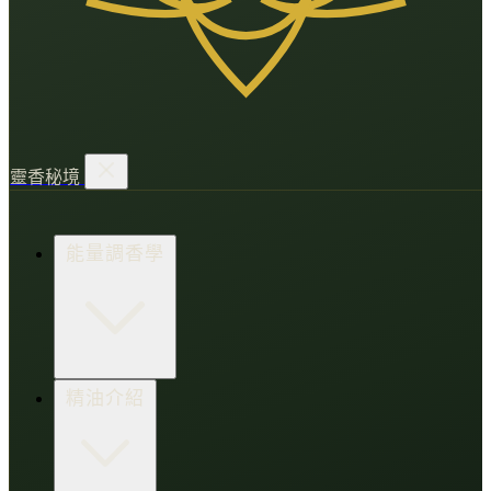
靈香秘境
能量調香學
香氛調頻術
精油介紹
打造財富磁場
情緒處芳箋
愛的N種香氣
香水小教室