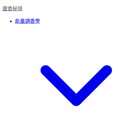
靈香秘境
能量調香學