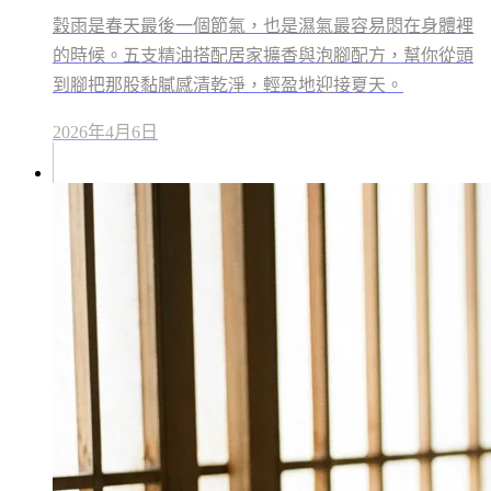
穀雨是春天最後一個節氣，也是濕氣最容易悶在身體裡
的時候。五支精油搭配居家擴香與泡腳配方，幫你從頭
到腳把那股黏膩感清乾淨，輕盈地迎接夏天。
2026年4月6日