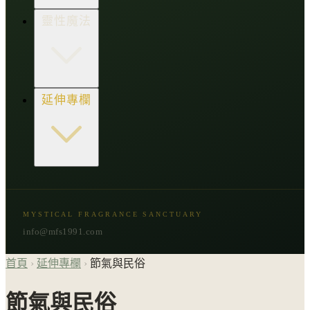
生活點子王
木質類
靈性魔法
草本類
花朵類
辛香類
柑橘類
樹脂類
顯化與吸引力
延伸專欄
脈輪與音頻療癒
意識覺醒
植物靈性
精選複方
古文明與神話
星象與命運
MYSTICAL FRAGRANCE SANCTUARY
節氣與民俗
info@mfs1991.com
首頁
›
延伸專欄
›
節氣與民俗
節氣與民俗