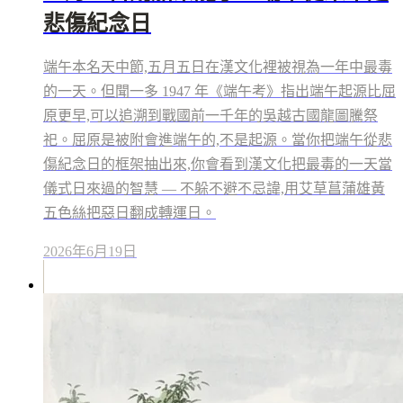
悲傷紀念日
端午本名天中節,五月五日在漢文化裡被視為一年中最毒
的一天。但聞一多 1947 年《端午考》指出端午起源比屈
原更早,可以追溯到戰國前一千年的吳越古國龍圖騰祭
祀。屈原是被附會進端午的,不是起源。當你把端午從悲
傷紀念日的框架抽出來,你會看到漢文化把最毒的一天當
儀式日來過的智慧 — 不躲不避不忌諱,用艾草菖蒲雄黃
五色絲把惡日翻成轉運日。
2026年6月19日