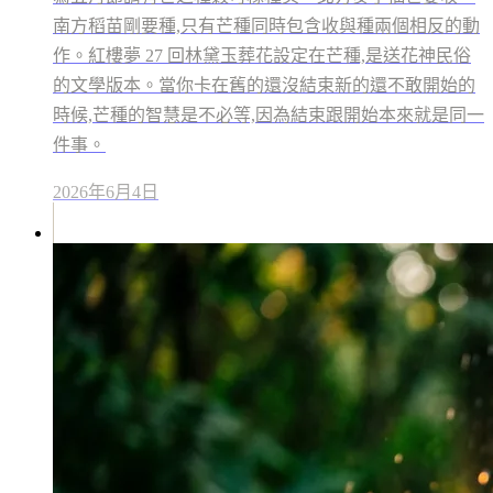
南方稻苗剛要種,只有芒種同時包含收與種兩個相反的動
作。紅樓夢 27 回林黛玉葬花設定在芒種,是送花神民俗
的文學版本。當你卡在舊的還沒結束新的還不敢開始的
時候,芒種的智慧是不必等,因為結束跟開始本來就是同一
件事。
2026年6月4日