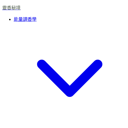
靈香秘境
能量調香學