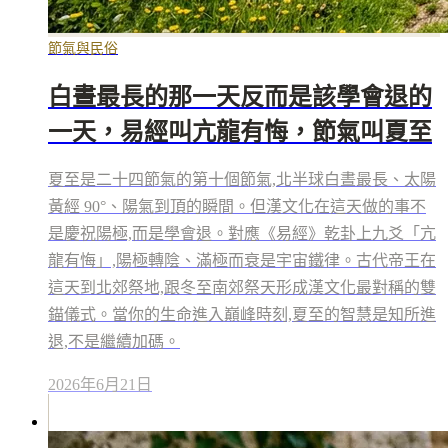
節氣與民俗
白晝最長的那一天反而是該學會退的
一天，易經叫亢龍有悔，節氣叫夏至
夏至是二十四節氣的第十個節氣,北半球白晝最長、太陽
黃經 90°、陽氣到頂的瞬間。但漢文化在這天做的事不
是慶祝陽極,而是學會退。對應《易經》乾卦上九爻「亢
龍有悔」,陽極轉陰、滿極而衰是宇宙鐵律。古代帝王在
這天到北郊祭地,跟冬至南郊祭天形成漢文化最對稱的雙
錨儀式。當你的生命進入巔峰時刻,夏至的智慧是知所進
退,不是繼續加碼。
2026年6月21日