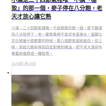
致」的那一個，麥子停在八分飽，老
天才放心讓它熟
小滿，二十四節氣裡唯一不說極致的那一個。麥子飽滿
到八分就停下、老一輩祭車神不是求多是謝水。當顯化
文化喊著什麼都要的時候，第八個節氣留給留白。從三
候、易經亢龍有悔到四支對應的精油，把不求大滿這件
事重新還原成一種智慧。
2026年5月19日