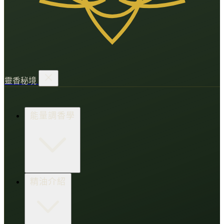
靈香秘境
能量調香學
香氛調頻術
精油介紹
打造財富磁場
情緒處芳箋
愛的N種香氣
香水小教室