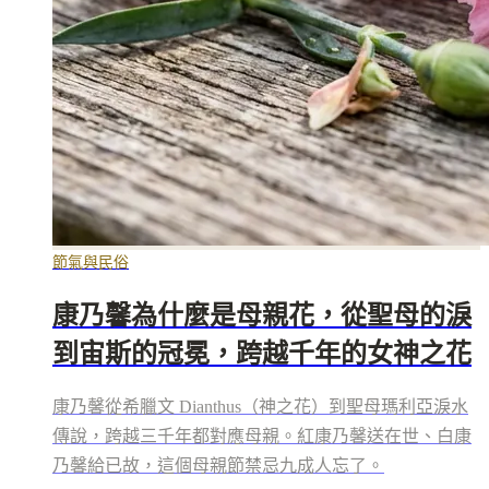
節氣與民俗
康乃馨為什麼是母親花，從聖母的淚
到宙斯的冠冕，跨越千年的女神之花
康乃馨從希臘文 Dianthus（神之花）到聖母瑪利亞淚水
傳說，跨越三千年都對應母親。紅康乃馨送在世、白康
乃馨給已故，這個母親節禁忌九成人忘了。