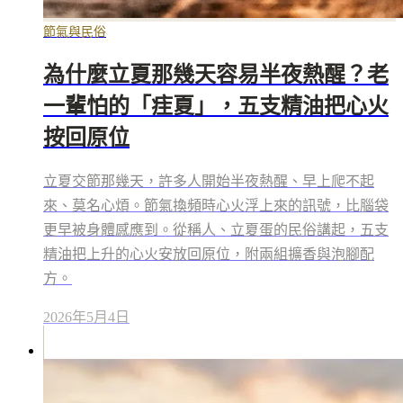
節氣與民俗
為什麼立夏那幾天容易半夜熱醒？老
一輩怕的「疰夏」，五支精油把心火
按回原位
立夏交節那幾天，許多人開始半夜熱醒、早上爬不起
來、莫名心煩。節氣換頻時心火浮上來的訊號，比腦袋
更早被身體感應到。從稱人、立夏蛋的民俗講起，五支
精油把上升的心火安放回原位，附兩組擴香與泡腳配
方。
2026年5月4日