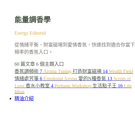
能量調香學
Energy Editorial
從情緒平衡、財富磁場到愛情香氛，快速找到適合你當下
頻率的香氛入口。
60 篇文章
6 個主題入口
香氛調頻術
7
Aroma Tuning
打造財富磁場
14
Wealth Field
情緒處芳箋
6
Emotional Aroma
愛的N種香氣
13
Scents of
Love
香水小教室
4
Perfume Workshop
生活點子王
16
Life
Ideas
精油介紹