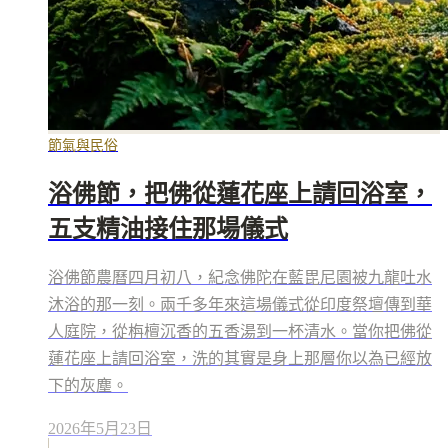
節氣與民俗
浴佛節，把佛從蓮花座上請回浴室，
五支精油接住那場儀式
浴佛節農曆四月初八，紀念佛陀在藍毘尼園被九龍吐水
沐浴的那一刻。兩千多年來這場儀式從印度祭壇傳到華
人庭院，從栴檀沉香的五香湯到一杯清水。當你把佛從
蓮花座上請回浴室，洗的其實是身上那層你以為已經放
下的灰塵。
2026年5月23日