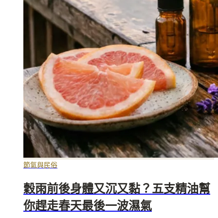
節氣與民俗
穀雨前後身體又沉又黏？五支精油幫
你趕走春天最後一波濕氣