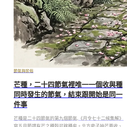
節氣與民俗
芒種，二十四節氣裡唯一一個收與種
同時發生的節氣，結束跟開始是同一
件事
芒種是二十四節氣的第九個節氣,《月令七十二候集解》
寫五月節謂有芒之種穀可稼種矣。北方麥子抽芒要收、