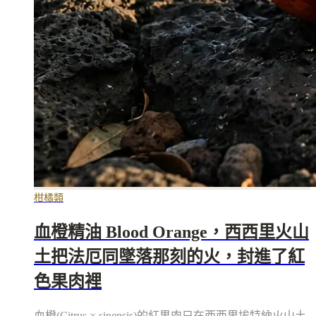
柑橘類
血橙精油 Blood Orange，西西里火山
土把法厄同墜落那刻的火，封進了紅
色果肉裡
血橙(Citrus × sinensis)的紅果肉只在西西里埃特納火山土