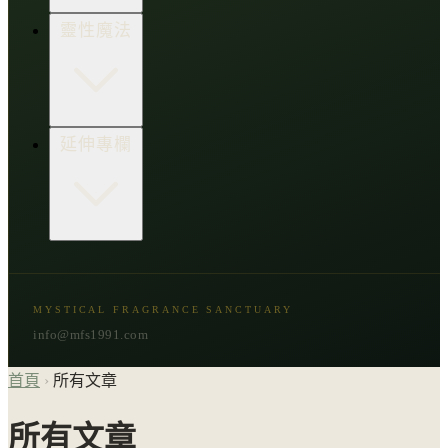
生活點子王
木質類
靈性魔法
草本類
花朵類
辛香類
柑橘類
樹脂類
顯化與吸引力
延伸專欄
脈輪與音頻療癒
意識覺醒
植物靈性
精選複方
古文明與神話
星象與命運
MYSTICAL FRAGRANCE SANCTUARY
節氣與民俗
info@mfs1991.com
首頁
›
所有文章
所有文章