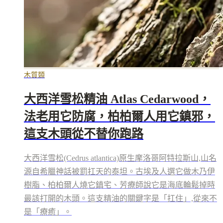
木質類
大西洋雪松精油 Atlas Cedarwood，
法老用它防腐，柏柏爾人用它鎮邪，
這支木頭從不替你跑路
大西洋雪松(Cedrus atlantica)原生摩洛哥阿特拉斯山,山名
源自希臘神話被罰扛天的泰坦。古埃及人選它做木乃伊
樹脂、柏柏爾人燒它鎮宅、芳療師說它是海底輪鬆掉時
最該打開的木頭。這支精油的關鍵字是「扛住」,從來不
是「療癒」。