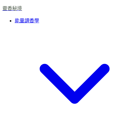
靈香秘境
能量調香學