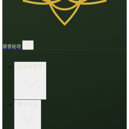
靈香秘境
能量調香學
香氛調頻術
精油介紹
打造財富磁場
情緒處芳箋
愛的N種香氣
香水小教室