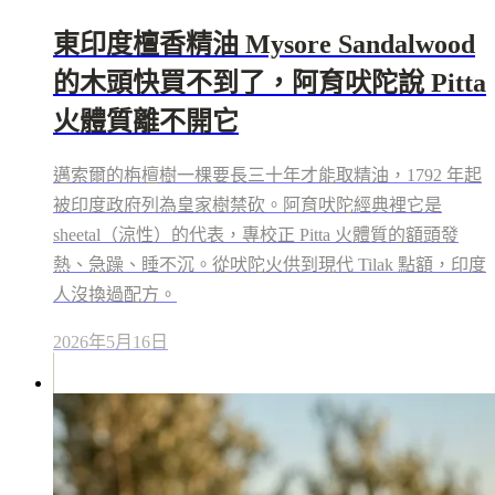
東印度檀香精油 Mysore Sandalwood
的木頭快買不到了，阿育吠陀說 Pitta
火體質離不開它
邁索爾的栴檀樹一棵要長三十年才能取精油，1792 年起
被印度政府列為皇家樹禁砍。阿育吠陀經典裡它是
sheetal（涼性）的代表，專校正 Pitta 火體質的額頭發
熱、急躁、睡不沉。從吠陀火供到現代 Tilak 點額，印度
人沒換過配方。
2026年5月16日