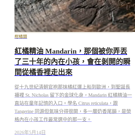
柑橘類
紅橘精油 Mandarin，那個被你弄丟
了三十年的內在小孩，會在剝開的瞬
間從橘香裡走出來
從十九世紀清朝官袍那抹橘紅運上船到歐洲，到聖誕長
襪裡 St. Nicholas 留下的金球化身，Mandarin 紅橘精油一
直站在童年記憶的入口。學名 Citrus reticulata，跟
Tangerine 同源但氣味分得很開，多一層奶香尾韻，是榮
格內在小孩工作最常選中的那一支。
2026年5月14日