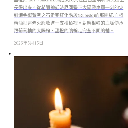
長得出來。從希臘神話法厄同墜下太陽戰車那一刻的火,
到煉金術賢者之石走完紅化階段(Rubedo)的那團紅,血橙
精油把這條火脈收進一支柑橘裡。對應根輪的血脈傳承,
跟葡萄柚的太陽輪、甜橙的臍輪走完全不同的軸。
2026年5月15日