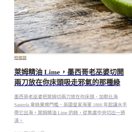
柑橘類
萊姆精油 Lime，墨西哥老巫婆切開
兩刀放在你床頭吸走邪氣的那種綠
墨西哥老巫婆把萊姆切兩刀放在你床頭、加勒比海
Santería 拿綠果擦門檻、英國皇家海軍 1860 年起讓水手
帶它出海。萊姆精油 Lime 的綠，從焦慮中央切出一道
清。