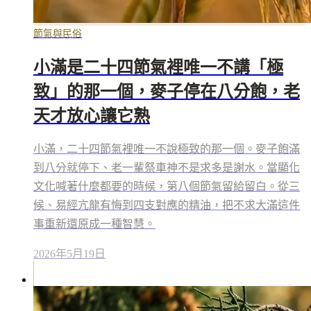
節氣與民俗
小滿是二十四節氣裡唯一不講「極
致」的那一個，麥子停在八分飽，老
天才放心讓它熟
小滿，二十四節氣裡唯一不說極致的那一個。麥子飽滿
到八分就停下、老一輩祭車神不是求多是謝水。當顯化
文化喊著什麼都要的時候，第八個節氣留給留白。從三
候、易經亢龍有悔到四支對應的精油，把不求大滿這件
事重新還原成一種智慧。
2026年5月19日