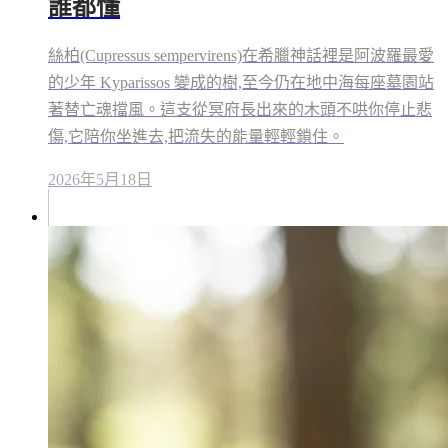
誰都懂
絲柏(Cupressus sempervirens)在希臘神話裡是阿波羅最愛
的少年 Kyparissos 變成的樹,至今仍在地中海每座墓園站
著替亡魂擋風。這支從冥府長出來的木頭不哄你停止悲
傷,它陪你坐進去,把流失的能量輕輕鎖住。
2026年5月18日