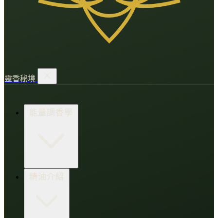
靈香秘境
能量調香學
香氛調頻術
精油介紹
打造財富磁場
情緒處芳箋
愛的N種香氣
香水小教室