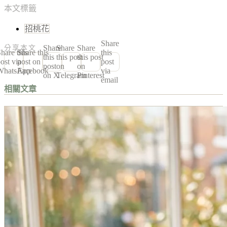
本文標籤
招桃花
Share
Share
Share
Share
分享本文
hare this
Share this
this
this
this post
this post
ost via
post on
post
post
on
on
WhatsApp
Facebook
via
on X
Telegram
Pinterest
email
相關文章