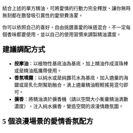
結合上述的單方精油，可將愛情的行動力完全釋放，讓你無時
無刻都在散發吸引異性的愛戀費洛蒙。
你可以依照自己的喜好，自由挑選喜愛的味道混合，不一定每
個香味都要使用，並以自己的使用習慣來調製精油濃度。
建議調配方式
按摩油
：以植物性基底油為基底，加上精油作成滾珠棒
或是精油瓶攜帶使用。
香氛噴霧
：以純水或是純露花水為基底，加入適量的海
鹽或是乳化劑幫助融合，滴上適量精油輕輕搖晃混勻即
可。
擴香
：將精油滴於擴香機（請以空間大小衡量精油滴數
濃度），注入純水擴香，營造空間的浪漫情趣氛圍。
5 個浪漫場景的愛情香氛配方