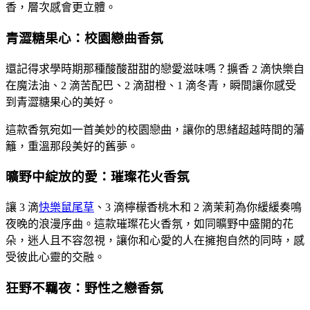
香，層次感會更立體。
青澀糖果心：校園戀曲香氛
還記得求學時期那種酸酸甜甜的戀愛滋味嗎？擴香 2 滴快樂自
在魔法油、2 滴苦配巴、2 滴甜橙、1 滴冬青，瞬間讓你感受
到青澀糖果心的美好。
這款香氛宛如一首美妙的校園戀曲，讓你的思緒超越時間的藩
籬，重溫那段美好的舊夢。
曠野中綻放的愛：璀璨花火香氛
讓 3 滴
快樂鼠尾草
、3 滴檸檬香桃木和 2 滴茉莉為你緩緩奏鳴
夜晚的浪漫序曲。這款璀璨花火香氛，如同曠野中盛開的花
朵，迷人且不容忽視，讓你和心愛的人在擁抱自然的同時，感
受彼此心靈的交融。
狂野不羈夜：野性之戀香氛