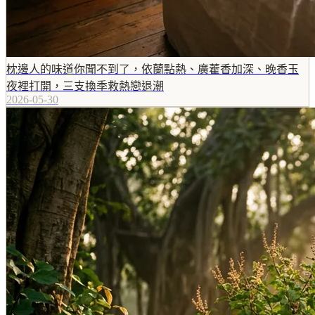
枕邊人的味道你聞不到了，依蘭點熱、廣藿香加深、晚香玉
夜裡打開，三支換季救熱戀退潮
2026-05-30