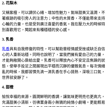
2. 花梨木
又稱紫檀，可以調伏心緒、增加性魅力。氣味甜美又溫潤，不
著痕跡的吸引旁人的注意力；中性的木質香，不僅能帶來支持
心輪的力量，也是受到廣泛喜愛的香氣。我在壓力大的時候特
別喜歡用它，聞起來有種穩穩的安心感。
3. 乳香
乳香
具有自我修復的特性，可以幫助曾經情感受挫或缺乏自信
心的人重新站穩。同時也說明了，當我們擁有愛自己的力量，
才能夠敞開心扉給出愛。乳香可以釋放內心不安定且焦躁的狀
態，使舉手投足之間展現出平穩而沉靜的優雅氣息。每次情緒
亂的時候，我都習慣先滴一滴乳香在手心搓熱，深吸三口氣，
世界就安靜了。
4. 甜橙
愉悅幸福的來源。圓潤鮮明的香調，讓氣味更明亮也更高亢，
充滿甜美小清新，彷彿置身兩小無猜的純情小劇場。更能輕易