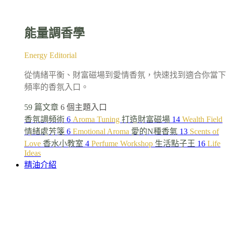
能量調香學
Energy Editorial
從情緒平衡、財富磁場到愛情香氛，快速找到適合你當下
頻率的香氛入口。
59 篇文章
6 個主題入口
香氛調頻術
6
Aroma Tuning
打造財富磁場
14
Wealth Field
情緒處芳箋
6
Emotional Aroma
愛的N種香氣
13
Scents of
Love
香水小教室
4
Perfume Workshop
生活點子王
16
Life
Ideas
精油介紹