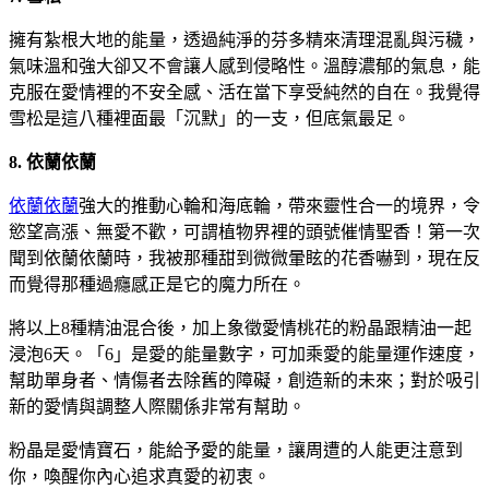
擁有紮根大地的能量，透過純淨的芬多精來清理混亂與污穢，
氣味溫和強大卻又不會讓人感到侵略性。溫醇濃郁的氣息，能
克服在愛情裡的不安全感、活在當下享受純然的自在。我覺得
雪松是這八種裡面最「沉默」的一支，但底氣最足。
8. 依蘭依蘭
依蘭依蘭
強大的推動心輪和海底輪，帶來靈性合一的境界，令
慾望高漲、無愛不歡，可謂植物界裡的頭號催情聖香！第一次
聞到依蘭依蘭時，我被那種甜到微微暈眩的花香嚇到，現在反
而覺得那種過癮感正是它的魔力所在。
將以上8種精油混合後，加上象徵愛情桃花的粉晶跟精油一起
浸泡6天。「6」是愛的能量數字，可加乘愛的能量運作速度，
幫助單身者、情傷者去除舊的障礙，創造新的未來；對於吸引
新的愛情與調整人際關係非常有幫助。
粉晶是愛情寶石，能給予愛的能量，讓周遭的人能更注意到
你，喚醒你內心追求真愛的初衷。