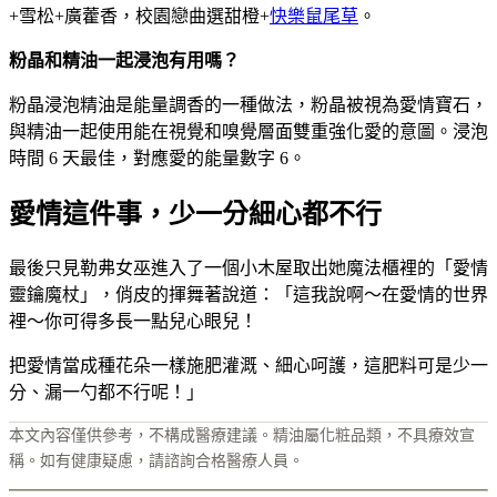
+雪松+廣藿香，校園戀曲選甜橙+
快樂鼠尾草
。
粉晶和精油一起浸泡有用嗎？
粉晶浸泡精油是能量調香的一種做法，粉晶被視為愛情寶石，
與精油一起使用能在視覺和嗅覺層面雙重強化愛的意圖。浸泡
時間 6 天最佳，對應愛的能量數字 6。
愛情這件事，少一分細心都不行
最後只見勒弗女巫進入了一個小木屋取出她魔法櫃裡的「愛情
靈鑰魔杖」，俏皮的揮舞著說道：「這我說啊～在愛情的世界
裡～你可得多長一點兒心眼兒！
把愛情當成種花朵一樣施肥灌溉、細心呵護，這肥料可是少一
分、漏一勺都不行呢！」
本文內容僅供參考，不構成醫療建議。精油屬化粧品類，不具療效宣
稱。如有健康疑慮，請諮詢合格醫療人員。