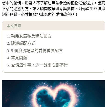
想中的愛情，用常人不了解也無法參透的植物催愛程式，出其
不意的迷惑對方，讓人瞬間放棄思考與抵抗、對你產生無法抑
制的迷戀，心甘情願地成為你的愛情戰利品！
本文目錄
1. 勒弗女巫私房精油配方
2. 建議調配方式
3. 5 個浪漫場景的愛情香氛配方
4. 常見問題
5. 愛情這件事，少一分細心都不行