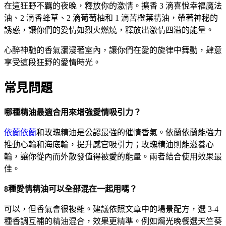
在這狂野不羈的夜晚，釋放你的激情。擴香 3 滴喜悅幸福魔法
油、2 滴香蜂草、2 滴葡萄柚和 1 滴苦橙葉精油，帶著神秘的
誘惑，讓你們的愛情如烈火燃燒，釋放出激情四溢的能量。
心醉神馳的香氣瀰漫著室內，讓你們在愛的旋律中舞動，肆意
享受這段狂野的愛情時光。
常見問題
哪種精油最適合用來增強愛情吸引力？
依蘭依蘭
和玫瑰精油是公認最強的催情香氣。依蘭依蘭能強力
推動心輪和海底輪，提升感官吸引力；玫瑰精油則能滋養心
輪，讓你從內而外散發值得被愛的能量。兩者結合使用效果最
佳。
8種愛情精油可以全部混在一起用嗎？
可以，但香氣會很複雜。建議依照文章中的場景配方，選 3-4
種香調互補的精油混合，效果更精準。例如燭光晚餐選天竺葵