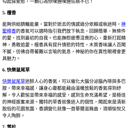
勾起探索慾，一顆心為你噗通噗通狂跳不已！
5. 檀香
能夠供給臍輪能量，當對於逝去的情感過分依賴或執迷時，
神
聖檀香
的香氣可以適時指引我們放下執念，回歸簡單、無條件
的愛，找到最初的自我。也能撫慰疲憊沮喪的心，重新打起精
神，勇敢追愛。檀香具有提升情慾的特性，木質香味讓人百聞
不膩，彷彿自帶著難以言喻的氣息，神秘的你在異性眼裡會更
具魅力。
6. 快樂鼠尾草
快樂鼠尾草
迷醉人心的香氣，可以催化大腦分泌腦內啡與多巴
胺，帶來幸福感，讓身心靈都能藉由溫暖放鬆的香氣得到紓
解，令人歡愉並帶來幸福的感受，感到生命充滿希望，是極佳
的神經振奮來源。獨特的草香就像迷人的個性，聞起來是清新
脫俗的花園氛圍，香調變化就像一首華爾滋舞曲，滑順愉悅又
令人陶醉。
7. 雪松