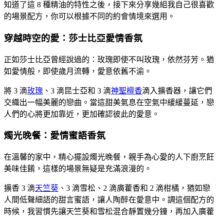
知道了這 8 種精油的特性之後，接下來分享幾組我自己很喜歡
的場景配方，你可以根據不同的約會情境來選用。
穿越時空的愛：莎士比亞愛情香氛
正如莎士比亞曾經說過的：玫瑰即使不叫玫瑰，依然芬芳。猶
如愛情般，即使歲月流轉，愛意依舊不渝。
將 3 滴
玫瑰
、3 滴昆士亞和 3 滴
神聖檀香
滴入擴香器，讓它們
交織出一幅美麗的戀曲。當這甜美氣息在空氣中緩緩蔓延，戀
人們的心將更加靠近，更加確認彼此的愛意。
燭光晚餐：愛情蜜語香氛
在溫馨的家中，精心擺設燭光晚餐，親手為心愛的人下廚烹飪
美味佳餚，這樣的場景無疑是充滿浪漫的。
擴香 3 滴
天竺葵
、3 滴雪松、2 滴廣藿香和 2 滴柑橘，猶如戀
人間低聲細語的甜言蜜語，讓人陶醉在愛意中。調這個配方的
時候，我習慣先讓天竺葵和雪松混合靜置幾分鐘，再加入廣藿