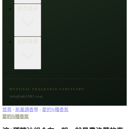
生活點子王
木質類
靈性魔法
草本類
花朵類
辛香類
柑橘類
樹脂類
顯化與吸引力
延伸專欄
脈輪與音頻療癒
意識覺醒
植物靈性
精選複方
古文明與神話
星象與命運
MYSTICAL FRAGRANCE SANCTUARY
節氣與民俗
info@mfs1991.com
首頁
›
能量調香學
›
愛的N種香氣
愛的N種香氣