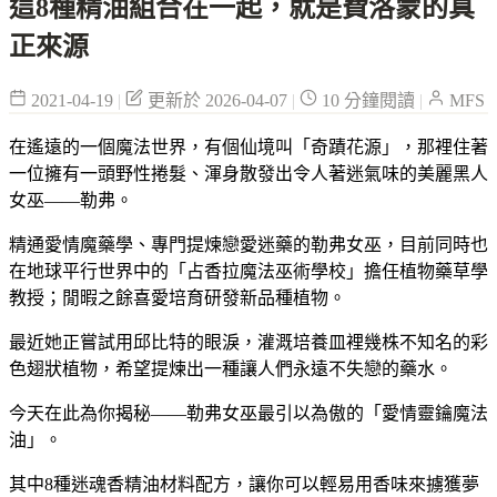
這8種精油組合在一起，就是費洛蒙的真
正來源
2021-04-19
|
更新於 2026-04-07
|
10 分鐘閱讀
|
MFS
在遙遠的一個魔法世界，有個仙境叫「奇蹟花源」，那裡住著
一位擁有一頭野性捲髮、渾身散發出令人著迷氣味的美麗黑人
女巫——勒弗。
精通愛情魔藥學、專門提煉戀愛迷藥的勒弗女巫，目前同時也
在地球平行世界中的「占香拉魔法巫術學校」擔任植物藥草學
教授；閒暇之餘喜愛培育研發新品種植物。
最近她正嘗試用邱比特的眼淚，灌溉培養皿裡幾株不知名的彩
色翅狀植物，希望提煉出一種讓人們永遠不失戀的藥水。
今天在此為你揭秘——勒弗女巫最引以為傲的「愛情靈鑰魔法
油」。
其中8種迷魂香精油材料配方，讓你可以輕易用香味來擄獲夢