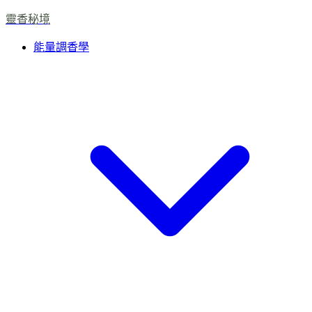
靈香秘境
能量調香學