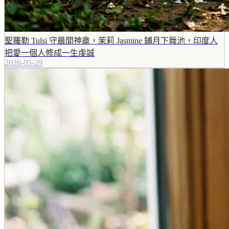
聖羅勒 Tulsi 守晨間神龕，茉莉 Jasmine 鋪月下舞池，印度人
把愛一個人修成一生虔誠
2026-05-29