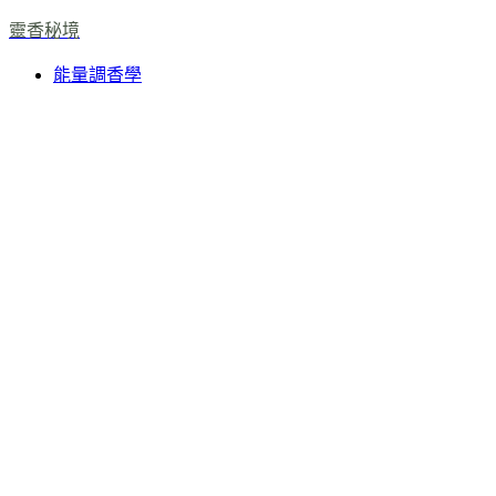
靈香秘境
能量調香學