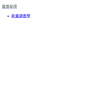
靈香秘境
能量調香學