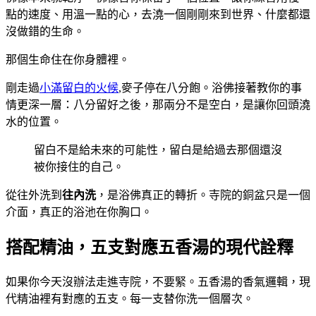
點的速度、用溫一點的心，去澆一個剛剛來到世界、什麼都還
沒做錯的生命。
那個生命住在你身體裡。
剛走過
小滿留白的火候
,麥子停在八分飽。浴佛接著教你的事
情更深一層：八分留好之後，那兩分不是空白，是讓你回頭澆
水的位置。
留白不是給未來的可能性，留白是給過去那個還沒
被你接住的自己。
從往外洗到
往內洗
，是浴佛真正的轉折。寺院的銅盆只是一個
介面，真正的浴池在你胸口。
搭配精油，五支對應五香湯的現代詮釋
如果你今天沒辦法走進寺院，不要緊。五香湯的香氣邏輯，現
代精油裡有對應的五支。每一支替你洗一個層次。