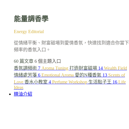
能量調香學
Energy Editorial
從情緒平衡、財富磁場到愛情香氛，快速找到適合你當下
頻率的香氛入口。
60 篇文章
6 個主題入口
香氛調頻術
7
Aroma Tuning
打造財富磁場
14
Wealth Field
情緒處芳箋
6
Emotional Aroma
愛的N種香氣
13
Scents of
Love
香水小教室
4
Perfume Workshop
生活點子王
16
Life
Ideas
精油介紹