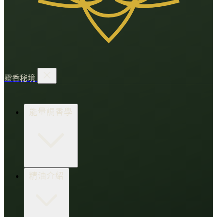
靈香秘境
能量調香學
香氛調頻術
精油介紹
打造財富磁場
情緒處芳箋
愛的N種香氣
香水小教室