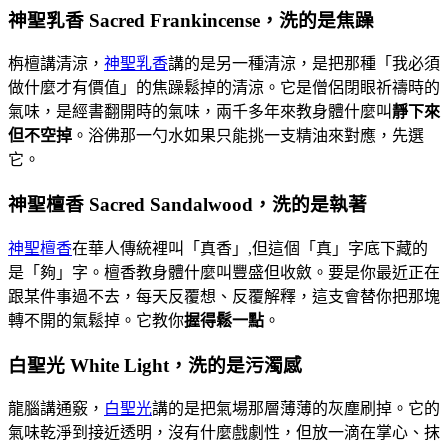
神聖乳香 Sacred Frankincense，洗的是焦躁
栴檀講清涼，
神聖乳香
講的是另一種清涼，是把那種「我必須
做什麼才有價值」的焦躁鬆掉的清涼。它是僧侶閉眼祈禱時的
氣味，是經書翻開時的氣味，兩千多年來教身體什麼叫
靜下來
但不空掉
。浴佛那一勺水如果只能挑一支精油來對應，先選
它。
神聖檀香 Sacred Sandalwood，洗的是執著
神聖檀香
在華人傳統裡叫「真香」,但這個「真」字底下藏的
是「夠」字。檀香教身體什麼叫豐盛但收斂。要是你最近正在
跟某件事過不去，每天反覆想、反覆解釋，這支會替你把那塊
轉不開的氣鬆掉。它教你
握得鬆一點
。
白聖光 White Light，洗的是污濁感
龍腦講通竅，
白聖光
講的是把氣場那層薄薄的灰塵刷掉。它的
氣味乾淨到接近透明，沒有什麼戲劇性，但放一滴在掌心、抹