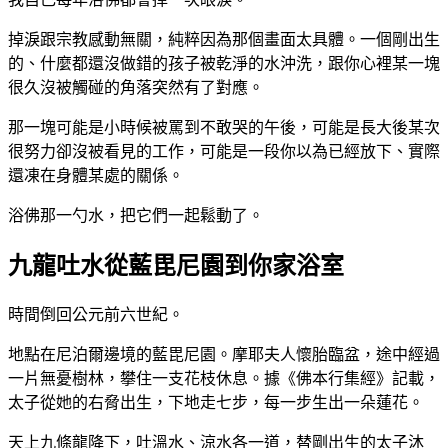
掉淚跟宗教感動無關，純粹因為那個畫面太具體。一個剛出生
的、什麼都還沒做錯的孩子被乾淨的水沖洗，跟你心裡某一塊
很久沒被觸碰的角落突然有了對應。
那一塊可能是小時候被罵到不敢哭的午後，可能是長大後某次
很努力卻沒被看見的工作，可能是一段你以為已經放下、實際
還凍在身體某處的關係。
浴佛那一勺水，把它們一起鬆動了。
九龍吐水從藍毘尼園到你家浴室
時間倒回公元前六世紀。
地點在尼泊爾邊境的藍毘尼園。摩耶夫人懷胎臨盆，途中經過
一片無憂樹林，攀住一支花枝休息。據《佛本行集經》記載，
太子從她的右脅出生，下地走七步，每一步生出一朵蓮花。
天上九條龍降下，吐溫水、涼水各一道，替剛出生的太子沐