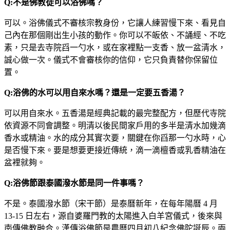
Q:不是佛教徒可以浴佛嗎？
可以。浴佛儀式不審核宗教身份，它讓人練習慢下來、看見自
己內在那個剛出生小孩的動作。你可以不皈依、不誦經、不吃
素，只是去寺院舀一勺水，或在家裡點一支香、放一盆清水，
誠心做一次。儀式不會審核你的信仰，它只負責替你保留位
置。
Q:浴佛的水可以用自來水嗎？還是一定要五香湯？
可以用自來水。五香湯是經典記載的最完整配方，但歷代寺院
依資源不同會調整。明清以後民間家戶用的多半是清水加幾滴
香水或精油。水的成分其實次要，關鍵在你舀那一勺水時，心
是否慢下來。要是想要更接近傳統，滴一滴檀香或乳香精油在
盆裡就夠。
Q:浴佛節跟泰國潑水節是同一件事嗎？
不是。泰國潑水節（宋干節）是泰曆新年，在每年陽曆 4 月
13-15 日左右，源自婆羅門教的太陽進入白羊宮儀式，後來與
南傳佛教融合。漢傳浴佛節是農曆四月初八紀念佛陀誕辰。兩