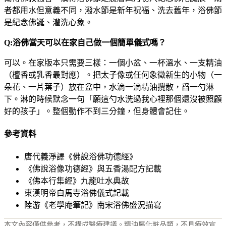
者都用水但意義不同，潑水節是新年祝福、洗去舊年，浴佛節
是紀念佛誕、灌洗心象。
Q:浴佛當天可以在家自己做一個簡單儀式嗎？
可以。在家版本只需要三樣：一個小盆、一杯溫水、一支精油
（檀香或乳香最對應）。把太子像或任何象徵新生的小物（一
朵花、一片葉子）放在盆中，水滴一滴精油攪散，舀一勺淋
下。淋的時候默念一句「願這勺水洗過我心裡那個還沒被照顧
好的孩子」。整個動作不到三分鐘，但身體會記住。
參考資料
唐代義淨譯《佛說浴佛功德經》
《佛說浴像功德經》與五香湯配方記載
《佛本行集經》九龍吐水典故
東漢明帝白馬寺浴佛儀式記載
陸游《老學庵筆記》南宋浴佛盛況描寫
本文內容僅供參考，不構成醫療建議。精油屬化粧品類，不具療效宣