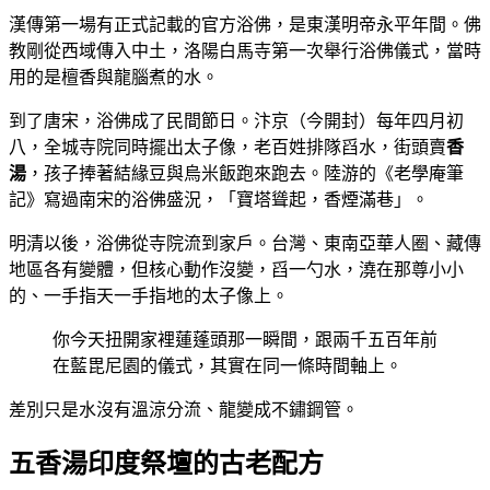
漢傳第一場有正式記載的官方浴佛，是東漢明帝永平年間。佛
教剛從西域傳入中土，洛陽白馬寺第一次舉行浴佛儀式，當時
用的是檀香與龍腦煮的水。
到了唐宋，浴佛成了民間節日。汴京（今開封）每年四月初
八，全城寺院同時擺出太子像，老百姓排隊舀水，街頭賣
香
湯
，孩子捧著結緣豆與烏米飯跑來跑去。陸游的《老學庵筆
記》寫過南宋的浴佛盛況，「寶塔聳起，香煙滿巷」。
明清以後，浴佛從寺院流到家戶。台灣、東南亞華人圈、藏傳
地區各有變體，但核心動作沒變，舀一勺水，澆在那尊小小
的、一手指天一手指地的太子像上。
你今天扭開家裡蓮蓬頭那一瞬間，跟兩千五百年前
在藍毘尼園的儀式，其實在同一條時間軸上。
差別只是水沒有溫涼分流、龍變成不鏽鋼管。
五香湯印度祭壇的古老配方