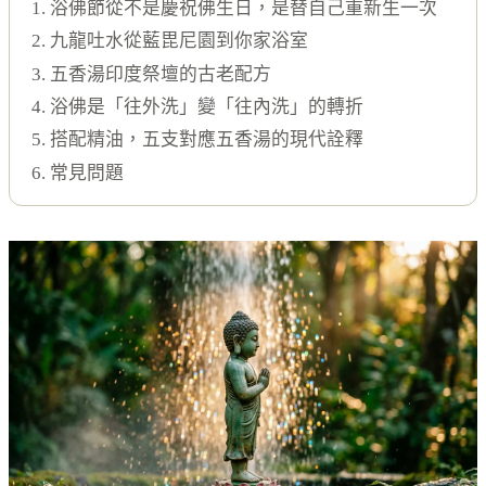
1. 浴佛節從不是慶祝佛生日，是替自己重新生一次
2. 九龍吐水從藍毘尼園到你家浴室
3. 五香湯印度祭壇的古老配方
4. 浴佛是「往外洗」變「往內洗」的轉折
5. 搭配精油，五支對應五香湯的現代詮釋
6. 常見問題