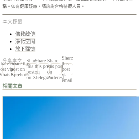
稱。如有健康疑慮，請諮詢合格醫療人員。
本文標籤
佛教藏傳
淨化空間
放下釋懷
Share
Share
Share
Share
分享本文
hare this
Share this
this
this
this post
this post
ost via
post on
post
post
on
on
WhatsApp
Facebook
via
on X
Telegram
Pinterest
email
相關文章