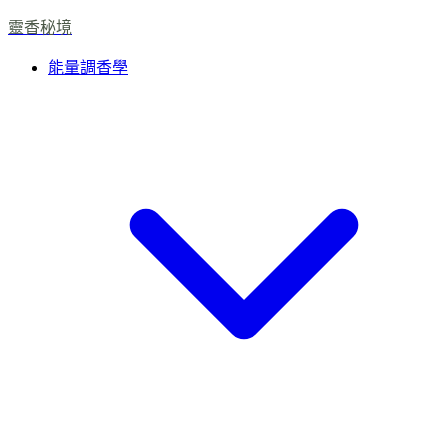
靈香秘境
能量調香學