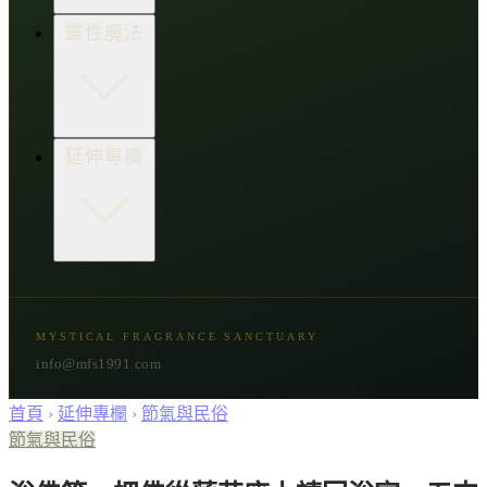
生活點子王
木質類
靈性魔法
草本類
花朵類
辛香類
柑橘類
樹脂類
顯化與吸引力
延伸專欄
脈輪與音頻療癒
意識覺醒
植物靈性
精選複方
古文明與神話
星象與命運
MYSTICAL FRAGRANCE SANCTUARY
節氣與民俗
info@mfs1991.com
首頁
›
延伸專欄
›
節氣與民俗
節氣與民俗