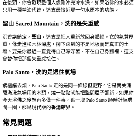
在後頸，你會發現整個人像剛沖完冷水澡。如果浴佛的水必須
只用一種精油代替，這支最接近那一勺水原本的功能。
聖山 Sacred Mountain，洗的是失重感
沉香講鎮定，
聖山
，這支是把人重新放回身體裡。它的氣質厚
重，像走進松木林深處，腳下踩到的不是地板而是真正的土
壤。要是你最近一直覺得自己漂浮著、不在自己身體裡，這支
會替你把那個失重感接住。
Palo Santo，洗的是過往氣場
紫檀講去煩，Palo Santo 走的是同一條線但更野。它是南美洲
薩滿洗氣場用的木頭，燒一點點就能把整間屋子翻新。如果你
今天浴佛之後想再多做一件事，點一塊 Palo Santo 順時針繞房
間一圈，那是現代版的
香湯結界
。
常見問題