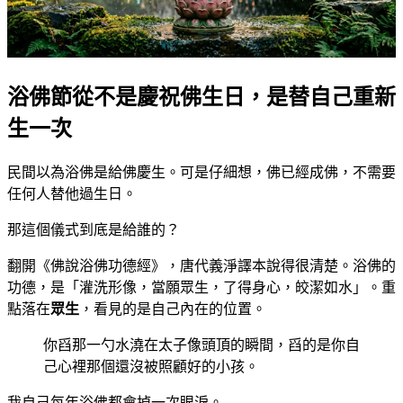
浴佛節從不是慶祝佛生日，是替自己重新
生一次
民間以為浴佛是給佛慶生。可是仔細想，佛已經成佛，不需要
任何人替他過生日。
那這個儀式到底是給誰的？
翻開《佛說浴佛功德經》，唐代義淨譯本說得很清楚。浴佛的
功德，是「灌洗形像，當願眾生，了得身心，皎潔如水」。重
點落在
眾生
，看見的是自己內在的位置。
你舀那一勺水澆在太子像頭頂的瞬間，舀的是你自
己心裡那個還沒被照顧好的小孩。
我自己每年浴佛都會掉一次眼淚。