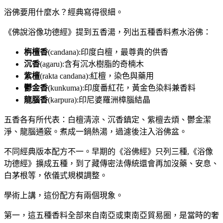
浴佛要用什麼水？經典寫得很細。
《佛說浴像功德經》提到五香湯，列出五種香料煮水浴佛：
栴檀香
(candana):印度白檀，最尊貴的供香
沉香
(agaru):含有沉水樹脂的奇楠木
紫檀
(rakta candana):紅檀，染色與藥用
鬱金香
(kunkuma):印度番紅花，黃金色染料兼香料
龍腦香
(karpura):印尼婆羅洲樟腦結晶
五香各有所代表：白檀清涼、沉香鎮定、紫檀去煩、鬱金潔
淨、龍腦通竅。煮成一鍋熱湯，過濾後注入浴佛盆。
不同經典版本配方不一。早期的《浴佛經》只列三種,《浴像
功德經》擴成五種，到了藏傳密法傳統還會再加沒藥、安息、
白茅根等，依儀式規模調整。
學術上講，這份配方有兩個現象。
第一，這五種香料全部來自南亞或東南亞貿易圈，是當時的奢