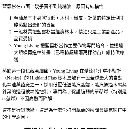
藍雲杉在市面上幾乎買不到純精油，原因有結構性：
精油產率本身就很低，木材、樹皮、針葉的特定比例才
能蒸餾出最好的香氣
一般林業把藍雲杉當經濟林木，精油只是工業副產品，
品質受損
Young Living 把藍雲杉當作主要作物專門培育，並透過
大規模再造林計畫（已種植超過兩萬棵幼苗）維持供應
鏈
蒸餾這一段也藏著細節。Young Living 在愛達荷州拿不勒斯
（Naples）的 Highland Flats 樹木農場有一座全球最大的自動
化精油蒸餾廠之一，採用低壓低溫蒸汽蒸餾，蒸汽通過木屑與
針葉的過程被精確控制，專門為了保護脆弱的單萜烯（特別是
α-蒎烯）不因高熱而降解。
這不是行銷話術，這是為什麼你打開瓶蓋的瞬間會被氣味打中
的化學原因。