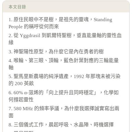
本文目錄
1. 原住民眼中不是樹，是祖先的靈魂，Standing
People 的稱呼從何而來
2. 從 Yggdrasil 到凱爾特聖樹，垂直能量軸的靈性血
緣
3. 神聖陽性原型，為什麼它是內在勇者的樹
4. 喉輪、第三眼、頂輪，藍色針葉對應的三輪能量
軸
5. 聖馬里斯農場的純淨遺產，1992 年那塊未被污染
的 200 英畝
6. 60% α-蒎烯的「向上提升且同時穩定」，化學如
何撐起靈性
7. 580 MHz 的頻率爭議，為什麼我選擇誠實寫出兩
面
8. 三個儀式工作，晨起呼吸、水晶陣、時機選擇