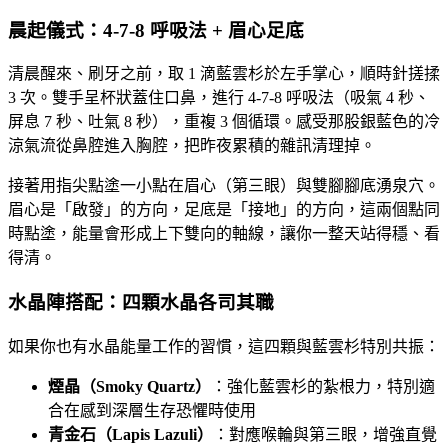
晨起儀式：4-7-8 呼吸法 + 眉心足底
清晨醒來、刷牙之前，取 1 滴藍雲杉於左手掌心，順時針搓揉
3 次。雙手呈杯狀蓋住口鼻，進行 4-7-8 呼吸法（吸氣 4 秒、
屏息 7 秒、吐氣 8 秒），重複 3 個循環。感受那股銀藍色的冷
涼氣流從鼻腔進入胸腔，把昨夜累積的雜訊清理掉。
接著用指尖點塗一小點在眉心（第三眼）與雙腳腳底湧泉穴。
眉心是「啟發」的方向，足底是「接地」的方向，這兩個點同
時點塗，能量會形成上下雙向的軸線，讓你一整天站得穩、看
得清。
水晶陣搭配：四顆水晶各司其職
如果你也有水晶能量工作的習慣，這四顆與藍雲杉特別共振：
煙晶（Smoky Quartz）
：強化藍雲杉的紮根力，特別適
合在感到深層生存恐懼時使用
青金石（Lapis Lazuli）
：對應喉輪與第三眼，增強直覺