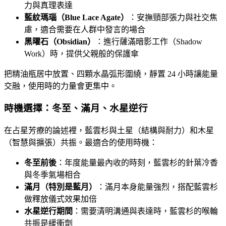
力與真理表達
藍紋瑪瑙（Blue Lace Agate）
：安撫頸部張力與社交焦
慮，適合需要在人群中發言的場合
黑曜石（Obsidian）
：進行薩滿暗影工作（Shadow
Work）時，提供父親般的保護傘
把精油瓶居中放置、四顆水晶弧形圍繞，靜置 24 小時讓能量
交融，使用時的力量會更集中。
時機選擇：冬至、滿月、水星逆行
在占星芳療的論述裡，藍雲杉與土星（結構與耐力）和木星
（智慧與擴張）共振。最適合的使用時機：
冬至前後
：年度能量最內收的時刻，藍雲杉的針葉冷香
與冬季氣場相合
滿月（特別是藍月）
：滿月本身能量強烈，搭配藍雲杉
做釋放儀式效果加倍
水星逆行期間
：需要清明溝通與表達時，藍雲杉的喉輪
共振是緩衝劑