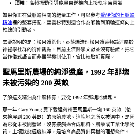
頂輪
：高頻振動引導能量自脊椎向上接軌宇宙意識
如果你正在做脈輪相關的能量工作，可以參考
覺醒你的七脈輪
精油
裡的整套搭配，藍雲杉特別適合作為喉輪到頂輪這條向上
軸線的引動者。
需要說明的是：松果體鈣化、α-蒎烯清理松果體這類論述屬於
神祕學社群的衍伸觀點，目前主流醫學文獻並沒有驗證。把它
當作儀式語言而非醫學機制使用，會比較貼近實際。
聖馬里斯農場的純淨遺產，1992 年那塊
未被污染的 200 英畝
了解這支精油為什麼稀有，要從 1992 年那塊地說起。
那一年 Gary Young 買下愛達荷州聖馬里斯一塊 160 英畝（後
來擴展到 200 英畝）的原始農地。這塊地之所以被選中，是因
為它從未被開發過，沒有接觸過合成肥料、農藥或工業化學物
質，土壤狀態極度純淨，是培育高品質針葉樹的理想條件。