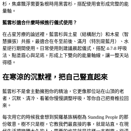
杉，焦慮飄浮需要紮根時用黑雲杉，搭配使用會形成完整的能
量軸。
藍雲杉適合什麼時候進行儀式使用？
在占星芳療的論述裡，藍雲杉與土星（結構耐力）和木星（智
慧擴張）共振，最適合在冬至前後、滿月（特別是藍月）、水
星逆行期間使用。日常使用則建議晨起儀式，搭配 4-7-8 呼吸
法、點塗眉心與足底，形成上下雙向的能量軸線，讓一整天站
得穩。
在寒涼的沉默裡，把自己豎直起來
藍雲杉不是會主動擁抱你的精油，它更像那位站在山頂的老
者，沉默、清冷、看著你慢慢調整呼吸，等你自己把脊椎拉回
來。
每次用它的時候我會想到契羅基族稱樹為 Standing People 的那
份敬意。樹不只是樹，它教我們最直接的事，就是站直。在現