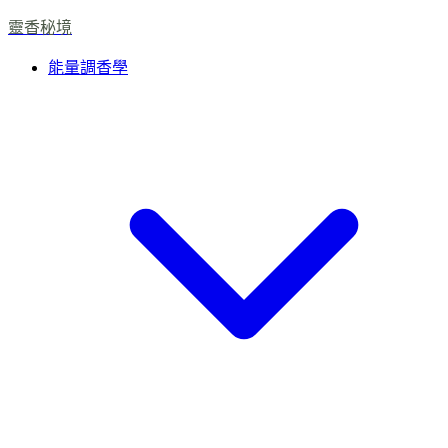
靈香秘境
能量調香學