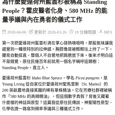
為什麼愛達荷州藍雲杉被稱為 Standing
People？霍皮醫者化身、580 MHz 的能
量爭議與內在勇者的儀式工作
2018-04-06
|
更新於 2026-03-26
|
18 分鐘閱讀
|
MFS
第一次把愛達荷州藍雲杉滴在掌心搓熱嗅吸時，那股氣味讓我
感覺到一種很特別的拉伸感。胸腔像是被輕輕往上拎了一下，
腰背自動挺直，整個人不自覺地把肩膀放下來。後來才明白這
不是錯覺，原住民幾百年前就用一個名字稱呼這類樹：
Standing People，直立人。
愛達荷州藍雲杉 Idaho Blue Spruce，學名
Picea pungens
，是
Young Living 從自家位於愛達荷州聖馬里斯（St. Maries）的
200 英畝農地直接蒸餾的稀有單株精油。它在芳療社群裡被稱
作「580 MHz 的高頻精油」，但這個數字真假？背後又藏著
什麼樣的神話與原型？這篇我從原住民傳說、神聖陽性原型、
化學佐證一路寫到頻率爭議與三種儀式工作。