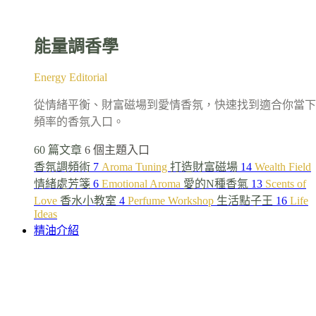
能量調香學
Energy Editorial
從情緒平衡、財富磁場到愛情香氛，快速找到適合你當下
頻率的香氛入口。
60 篇文章
6 個主題入口
香氛調頻術
7
Aroma Tuning
打造財富磁場
14
Wealth Field
情緒處芳箋
6
Emotional Aroma
愛的N種香氣
13
Scents of
Love
香水小教室
4
Perfume Workshop
生活點子王
16
Life
Ideas
精油介紹