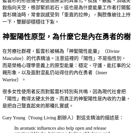
藍雲杉的形態幾乎是這個原型的具象化。挺拔、銀藍、頂端尖
銳指向天空，根部緊抓岩石。這也是為什麼能量工作者打開藍
雲杉精油時，常會說感受到「垂直的拉伸」，胸腔像被往上拎
一下，雙腳卻穩穩往下紮。
神聖陽性原型，為什麼它是內在勇者的樹
在芳療社群裡，藍雲杉被稱為「神聖陽性能量」（Divine
Masculine）的代表精油。注意這裡的「陽性」不是指性別，
而是榮格心理學意義上的原型能量：穩定、守護、能扛事的父
親形象，以及面對混亂仍站得住的內在勇者（Inner
Warrior）。
很多女性使用者反而對藍雲杉特別有共鳴，因為現代社會把
「陽性」教得太硬太外放，而真正的神聖陽性是內收的力量，
是把自己豎直起來的那種扎實感。
Gary Young（Young Living 創辦人）對這支精油的描述是：
Its aromatic influences also help open and release