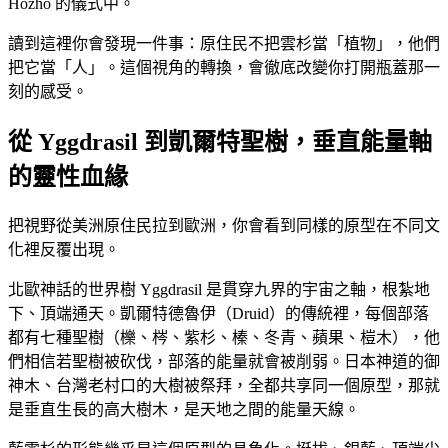
Hozho 的儀式中。
讀到這裡你會發現一件事：原住民不把雲杉當「植物」，他們
把它當「人」。這個視角的轉換，會徹底改變你打開瓶蓋那一
刻的感受。
從 Yggdrasil 到凱爾特聖樹，垂直能量軸
的靈性血緣
把視野從美洲原住民拉到歐洲，你會看到同樣的原型在不同文
化裡反覆出現。
北歐神話的世界樹 Yggdrasil 是貫穿九界的宇宙之軸，根紮地
下、頂端通天。凱爾特德魯伊（Druid）的傳統裡，每個部落
都有七種聖樹（櫟、梣、紫杉、榛、冬青、蘋果、榿木），他
們相信若聖樹被砍伐，部落的能量就會被削弱。日本神道的御
神木、台灣老村口的大樹被祭拜，全都共享同一個原型，那就
是垂直生長的高大樹木，是天地之間的能量天線。