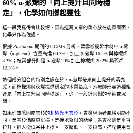
60% α-蒎烯的「向上提升且同時穩
定」，化學如何撐起靈性
這一段我寫得會比較短，因為這篇文章的重心放在能量層面，
化學只作為佐證。
根據
Phytologia
期刊的 GC/MS 分析，藍雲杉樹幹木材中 α-蒎
烯（α-pinene）含量高達 60.3%，加上 β-蒎烯 16.2% 與檸檬烯
8.3%；枝葉部分則是 α-蒎烯 29% 加上檸檬烯 20.2% 與莰烯
12.3%。
這個成分組合的特別之處在於，α-蒎烯帶來向上提升的清亮
感，而檸檬烯與莰烯提供穩定的木質基底。芳療師形容這種組
合是「向上提升且同時穩定」，少了一般針葉樹的辛辣或沉
悶。
如果你熟悉同屬雲杉的
北極光黑雲杉
，會發現兩者風格明顯不
同。黑雲杉偏厚重沉穩，是接地紮根的能量；藍雲杉則是垂直
拉升，把人從低谷往上拎。一支壓低、一支拉高，搭配使用會