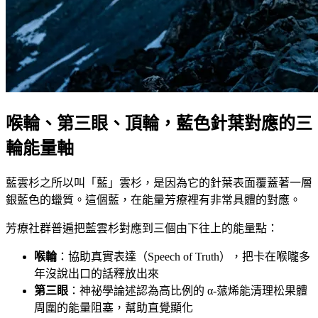
喉輪、第三眼、頂輪，藍色針葉對應的三
輪能量軸
藍雲杉之所以叫「藍」雲杉，是因為它的針葉表面覆蓋著一層
銀藍色的蠟質。這個藍，在能量芳療裡有非常具體的對應。
芳療社群普遍把藍雲杉對應到三個由下往上的能量點：
喉輪
：協助真實表達（Speech of Truth），把卡在喉嚨多
年沒說出口的話釋放出來
第三眼
：神祕學論述認為高比例的 α-蒎烯能清理松果體
周圍的能量阻塞，幫助直覺顯化