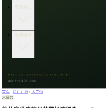
生活點子王
木質類
靈性魔法
草本類
花朵類
辛香類
柑橘類
樹脂類
顯化與吸引力
延伸專欄
脈輪與音頻療癒
意識覺醒
植物靈性
精選複方
古文明與神話
星象與命運
MYSTICAL FRAGRANCE SANCTUARY
節氣與民俗
info@mfs1991.com
首頁
›
精油介紹
›
木質類
木質類