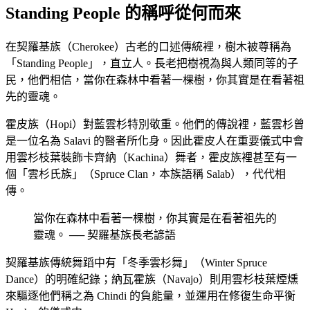
Standing People 的稱呼從何而來
在契羅基族（Cherokee）古老的口述傳統裡，樹木被尊稱為
「Standing People」，直立人。長老把樹視為與人類同等的子
民，他們相信，當你在森林中看著一棵樹，你其實是在看著祖
先的靈魂。
霍皮族（Hopi）對藍雲杉特別敬重。他們的傳說裡，藍雲杉曾
是一位名為 Salavi 的醫者所化身。因此霍皮人在重要儀式中會
用雲杉枝葉裝飾卡齊納（Kachina）舞者，霍皮族裡甚至有一
個「雲杉氏族」（Spruce Clan，本族語稱 Salab），代代相
傳。
當你在森林中看著一棵樹，你其實是在看著祖先的
靈魂。 ── 契羅基族長老諺語
契羅基族傳統舞蹈中有「冬季雲杉舞」（Winter Spruce
Dance）的明確紀錄；納瓦霍族（Navajo）則用雲杉枝葉煙燻
來驅逐他們稱之為 Chindi 的負能量，並運用在修復生命平衡