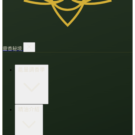
靈香秘境
能量調香學
香氛調頻術
精油介紹
打造財富磁場
情緒處芳箋
愛的N種香氣
香水小教室