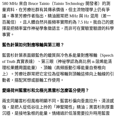
580 MHz 來自 Bruce Tainio（Tainio Technology 開發者）的測
量資料，在芳療社群有其傳承價值，但主流物理學上仍有爭
議。專業芳療作者指出，精油圈常把 MHz 與 Hz 混用（差一
百萬倍），且人體自然共振頻率實際約為 7.5 Hz。我自己的選
擇是把頻率當作神祕學象徵語言，而非可在實驗室驗證的科學
事實。
藍色針葉如何對應喉輪與第三眼？
藍雲杉針葉表面銀藍色的蠟質與冷色系能量對應喉輪（Speech
of Truth 真實表達）、第三眼（神祕學認為高比例 α-蒎烯能清
理松果體周圍能量）、頂輪（高頻振動引導能量自脊椎向
上）。芳療社群常把它定位為從喉輪到頂輪這條向上軸線的引
動者，搭配冥想或脈輪工作使用。
愛達荷州藍雲杉和北極光黑雲杉怎麼區分使用？
兩支同屬雲杉但風格明顯不同。藍雲杉偏向垂直拉升、清涼感
強，是把人從低谷往上拎的「神聖陽性」精油；黑雲杉則厚重
沉穩，是接地紮根的能量。情緒過於低落需要拉升時用藍雲