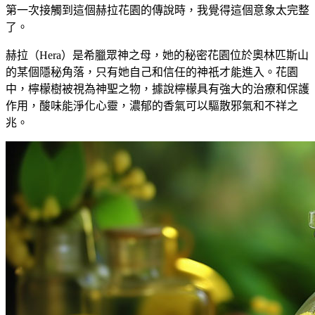
第一次接觸到這個赫拉花園的傳說時，我覺得這個意象太完整
了。
赫拉（Hera）是希臘眾神之母，她的秘密花園位於奧林匹斯山
的某個隱秘角落，只有她自己和信任的神祇才能進入。花園
中，檸檬樹被視為神聖之物，據說檸檬具有強大的治療和保護
作用，酸味能淨化心靈，濃郁的香氣可以驅散邪氣和不祥之
兆。