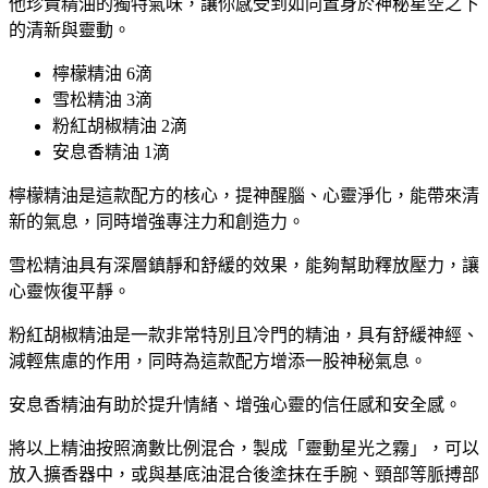
他珍貴精油的獨特氣味，讓你感受到如同置身於神秘星空之下
的清新與靈動。
檸檬精油 6滴
雪松精油 3滴
粉紅胡椒精油 2滴
安息香精油 1滴
檸檬精油是這款配方的核心，提神醒腦、心靈淨化，能帶來清
新的氣息，同時增強專注力和創造力。
雪松精油具有深層鎮靜和舒緩的效果，能夠幫助釋放壓力，讓
心靈恢復平靜。
粉紅胡椒精油是一款非常特別且冷門的精油，具有舒緩神經、
減輕焦慮的作用，同時為這款配方增添一股神秘氣息。
安息香精油有助於提升情緒、增強心靈的信任感和安全感。
將以上精油按照滴數比例混合，製成「靈動星光之霧」，可以
放入擴香器中，或與基底油混合後塗抹在手腕、頸部等脈搏部