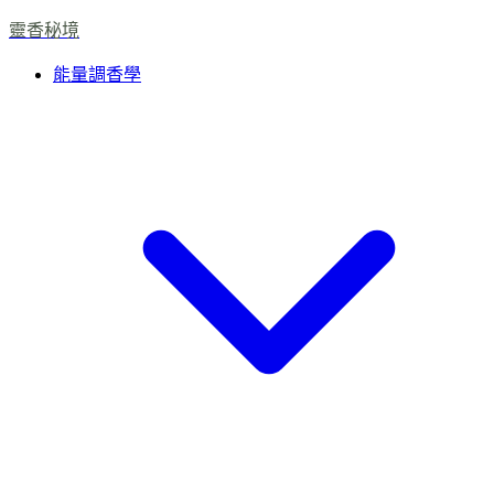
靈香秘境
能量調香學