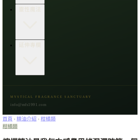
生活點子王
木質類
靈性魔法
草本類
花朵類
辛香類
柑橘類
樹脂類
顯化與吸引力
延伸專欄
脈輪與音頻療癒
意識覺醒
植物靈性
精選複方
古文明與神話
星象與命運
MYSTICAL FRAGRANCE SANCTUARY
節氣與民俗
info@mfs1991.com
首頁
›
精油介紹
›
柑橘類
柑橘類