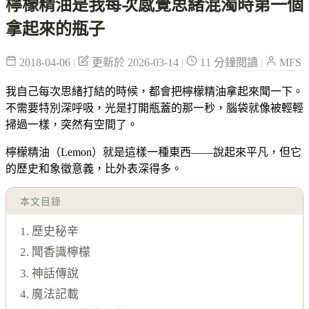
檸檬精油是我每次感覺思緒混濁時第一個
拿起來的瓶子
2018-04-06
|
更新於 2026-03-14
|
11 分鐘閱讀
|
MFS
我自己每次思緒打結的時候，都會把檸檬精油拿起來聞一下。
不需要特別深呼吸，光是打開瓶蓋的那一秒，腦袋就像被輕輕
掃過一樣，突然有空間了。
檸檬精油（Lemon）就是這樣一種東西——說起來平凡，但它
的歷史和象徵意義，比外表深得多。
本文目錄
1. 歷史秘辛
2. 聞香識檸檬
3. 神話傳說
4. 魔法記載