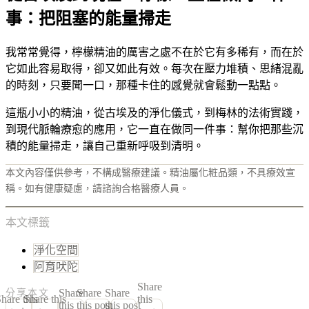
事：把阻塞的能量掃走
我常常覺得，檸檬精油的厲害之處不在於它有多稀有，而在於
它如此容易取得，卻又如此有效。每次在壓力堆積、思緒混亂
的時刻，只要聞一口，那種卡住的感覺就會鬆動一點點。
這瓶小小的精油，從古埃及的淨化儀式，到梅林的法術實踐，
到現代脈輪療愈的應用，它一直在做同一件事：幫你把那些沉
積的能量掃走，讓自己重新呼吸到清明。
本文內容僅供參考，不構成醫療建議。精油屬化粧品類，不具療效宣
稱。如有健康疑慮，請諮詢合格醫療人員。
本文標籤
淨化空間
阿育吠陀
Share
Share
Share
Share
分享本文
hare this
Share this
this
this
this post
this post