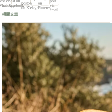
ost via
post on
post
post
on
on
WhatsApp
Facebook
via
on X
Telegram
Pinterest
email
相關文章