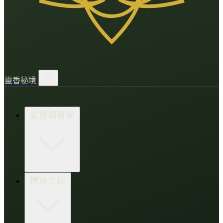
靈香秘境
能量調香學
香氛調頻術
精油介紹
打造財富磁場
情緒處芳箋
愛的N種香氣
香水小教室