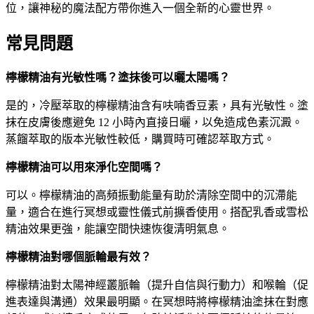
位，讓神秘的魔法配方帶你進入一個全新的心靈世界。
常見問題
檸檬精油有光敏性嗎？塗抹後可以曬太陽嗎？
是的，冷壓萃取的檸檬精油含有呋喃香豆素，具有光敏性。塗
抹在皮膚後應避免 12 小時內直接日曬，以免造成色素沉澱。
蒸餾萃取的版本光敏性較低，購買時可確認萃取方式。
檸檬精油可以用來淨化空間嗎？
可以。檸檬精油的高頻振動能量有助於清除空間中的沉滯能
量，適合在進行冥想或靈性儀式前擴香使用。搭配乳香或雪松
精油效果更強，能讓空間快速恢復清明氣息。
檸檬精油對哪個脈輪最有效？
檸檬精油對太陽神經叢脈輪（提升自信與行動力）和喉輪（促
進表達與溝通）效果最明顯。在冥想時將檸檬精油塗抹在對應