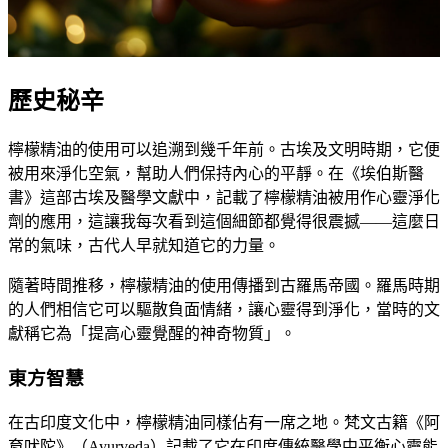
歷史秘辛
檸檬精油的使用可以追溯到幾千年前。古埃及文明時期，它便
被用來淨化空氣，幫助人們保持內心的平靜。在《埃伯斯醫
書》這部古埃及醫學文獻中，記載了檸檬精油被用作心靈淨化
劑的應用，這讓我每次看到這個細節都覺得很震撼——這麼日
常的氣味，古代人早就知道它的力量。
隨著時間推移，檸檬精油的使用傳播到古羅馬帝國。羅馬時期
的人們相信它可以驅散負面情緒，讓心靈得到淨化，當時的文
獻稱它為「提高心靈覺醒的神奇物質」。
東方智慧
在古印度文化中，檸檬精油同樣佔有一席之地。梵文古籍《阿
育吠陀》（Ayurveda）記載了它在印度傳統醫學中平衡心靈能