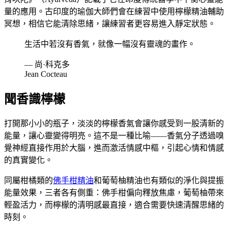
量的應用。古印度的瑜伽大師們會在練習中使用檸檬精油輔助
冥想，相信它能清除思緒，讓練習者更容易進入靜定狀態。
生活中若沒有香氣，就像一幅沒有靈魂的畫作。
— 尚·科克多
Jean Cocteau
聞香識檸檬
打開那小小的瓶子，淡淡的檸檬香氣會讓你感受到一股清新的
能量，讓心靈變得明亮。這不是一種比喻——香氣分子透過嗅
覺神經直接作用於大腦，進而激活情感中樞，引起心情和情感
的真實變化。
同屬柑橘類的
佛手柑精油
和葡萄柚精油也有類似的淨化與提振
能量效果，三者各有側重：佛手柑偏向釋放焦慮，葡萄柚帶來
輕盈活力，而檸檬的清明感最直接，適合需要快速清醒思緒的
時刻。