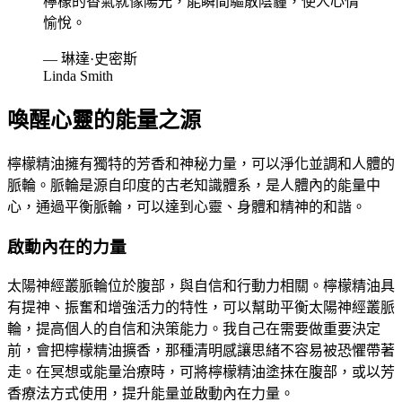
檸檬的香氣就像陽光，能瞬間驅散陰霾，使人心情
愉悅。
— 琳達·史密斯
Linda Smith
喚醒心靈的能量之源
檸檬精油擁有獨特的芳香和神秘力量，可以淨化並調和人體的
脈輪。脈輪是源自印度的古老知識體系，是人體內的能量中
心，通過平衡脈輪，可以達到心靈、身體和精神的和諧。
啟動內在的力量
太陽神經叢脈輪位於腹部，與自信和行動力相關。檸檬精油具
有提神、振奮和增強活力的特性，可以幫助平衡太陽神經叢脈
輪，提高個人的自信和決策能力。我自己在需要做重要決定
前，會把檸檬精油擴香，那種清明感讓思緒不容易被恐懼帶著
走。在冥想或能量治療時，可將檸檬精油塗抹在腹部，或以芳
香療法方式使用，提升能量並啟動內在力量。