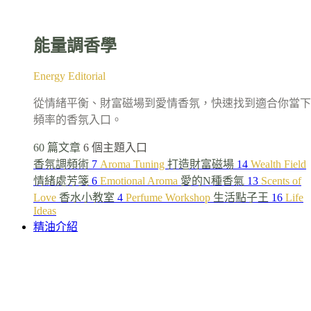
能量調香學
Energy Editorial
從情緒平衡、財富磁場到愛情香氛，快速找到適合你當下
頻率的香氛入口。
60 篇文章
6 個主題入口
香氛調頻術
7
Aroma Tuning
打造財富磁場
14
Wealth Field
情緒處芳箋
6
Emotional Aroma
愛的N種香氣
13
Scents of
Love
香水小教室
4
Perfume Workshop
生活點子王
16
Life
Ideas
精油介紹