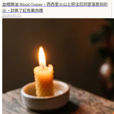
血橙精油 Blood Orange，西西里火山土把法厄同墜落那刻的
火，封進了紅色果肉裡
2026-05-15