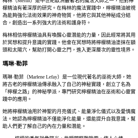
梅林（Merlin）是中世紀歐洲最著名的魔法大師之一，他對檸
檬精油有著深厚的研究。在梅林的魔法實踐中，檸檬精油被視
為能夠強化法術效果的神奇物質，他將它與其他神秘成分結
合，創造出一系列強大的法術和護身符。
梅林相信檸檬精油具有喚醒心靈潛能的力量，因此經常將其用
於冥想和提升意識的實踐。他會在冥想時將檸檬精油塗抹在額
頭和太陽穴，幫助打開心靈之門，進入更深層次的靈性境界。
瑪琳·勒菲
瑪琳·勒菲（Marlene Lefay）是一位現代著名的巫術大師，她
將古老的檸檬精油傳承融入了自己的神秘實踐，創立了名為
「檸檬之路」的神秘學派，專門研究檸檬精油在巫術和心靈實
踐中的應用。
她將檸檬精油用於神聖的月亮儀式、能量淨化儀式以及愛情魔
法。她認為檸檬精油不僅能淨化能量，還能提升自我意識，幫
助人們更了解自己的內在力量和潛能。