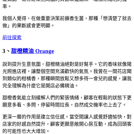
率。
我個人覺得，在做重要決策前擴香生薑，那種「想清楚了就去
做」的果斷感會更明顯。
前往探索
3、
甜橙精油 Orange
說到提升生意氛圍，甜橙精油絕對是好幫手。它的香味就像陽
光照進店裡，讓整個空間充滿歡快的氣氛。我曾在一間花店聞
到類似的柑橘香，那種瞬間放鬆又想多待一會兒的感覺，讓我
完全理解為什麼它是開店必備精油。
甜橙香氣能立刻緩解人們的緊張情緒，顧客在輕鬆的狀態下更
願意多看、多問，停留時間拉長，自然成交機率也上去了。
更深一層的作用是建立信任感。當空間讓人感覺舒適愉快，對
店家的好感自然提升，顧客更願意敞開心房互動，成為回頭客
的可能性也大大增加。