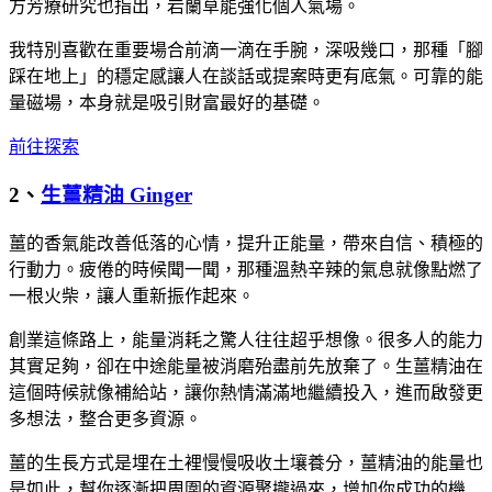
方芳療研究也指出，岩蘭草能強化個人氣場。
我特別喜歡在重要場合前滴一滴在手腕，深吸幾口，那種「腳
踩在地上」的穩定感讓人在談話或提案時更有底氣。可靠的能
量磁場，本身就是吸引財富最好的基礎。
前往探索
2、
生薑精油 Ginger
薑的香氣能改善低落的心情，提升正能量，帶來自信、積極的
行動力。疲倦的時候聞一聞，那種溫熱辛辣的氣息就像點燃了
一根火柴，讓人重新振作起來。
創業這條路上，能量消耗之驚人往往超乎想像。很多人的能力
其實足夠，卻在中途能量被消磨殆盡前先放棄了。生薑精油在
這個時候就像補給站，讓你熱情滿滿地繼續投入，進而啟發更
多想法，整合更多資源。
薑的生長方式是埋在土裡慢慢吸收土壤養分，薑精油的能量也
是如此，幫你逐漸把周圍的資源聚攏過來，增加你成功的機