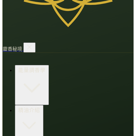
靈香秘境
能量調香學
香氛調頻術
精油介紹
打造財富磁場
情緒處芳箋
愛的N種香氣
香水小教室