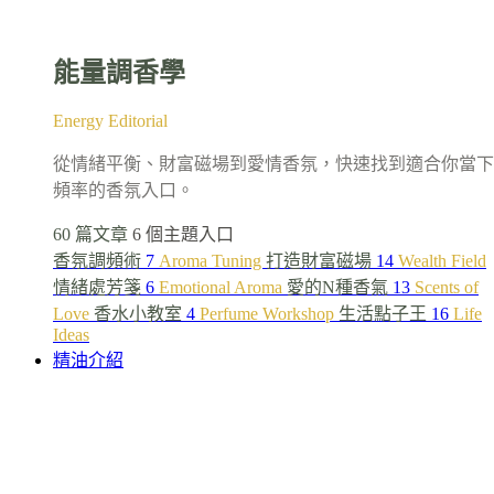
能量調香學
Energy Editorial
從情緒平衡、財富磁場到愛情香氛，快速找到適合你當下
頻率的香氛入口。
60 篇文章
6 個主題入口
香氛調頻術
7
Aroma Tuning
打造財富磁場
14
Wealth Field
情緒處芳箋
6
Emotional Aroma
愛的N種香氣
13
Scents of
Love
香水小教室
4
Perfume Workshop
生活點子王
16
Life
Ideas
精油介紹