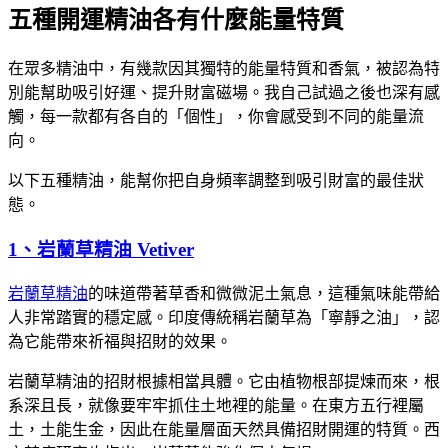
五種開運精油各有什麼能量特質
在眾多精油中，有幾款因其獨特的能量特質和香氣，被認為特
別能幫助吸引好運、提升財富磁場。我自己試過之後也深有感
觸，每一款都有各自的「個性」，你會感受到不同的能量流
向。
以下五種精油，能幫你把自身頻率調整到吸引財富的最佳狀
態。
1、岩蘭草精油 Vetiver
岩蘭草精油
的味道帶著草香和微微泥土氣息，這種氣味能帶給
人非常踏實的穩定感。印度傳統稱岩蘭草為「寧靜之油」，認
為它能帶來祈福與招財的效果。
岩蘭草精油的招財根據相當具體。它由植物根部提煉而來，根
系深且長，就像要牢牢抓住土地裡的能量。在東方五行裡屬
土，土能生金，因此在能量層面天然具備招財開運的特質。西