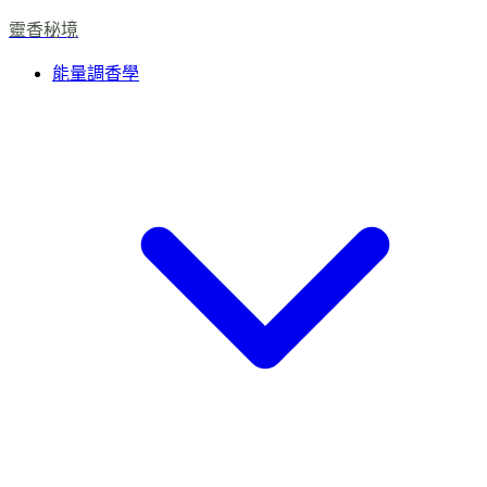
靈香秘境
能量調香學