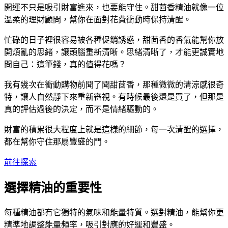
開運不只是吸引財富進來，也要能守住。甜茴香精油就像一位
溫柔的理財顧問，幫你在面對花費衝動時保持清醒。
忙碌的日子裡很容易被各種促銷誘惑，甜茴香的香氣能幫你放
開煩亂的思緒，讓頭腦重新清晰。思緒清晰了，才能更誠實地
問自己：這筆錢，真的值得花嗎？
我有幾次在衝動購物前聞了聞甜茴香，那種微微的清涼感很奇
特，讓人自然靜下來重新審視。有時候最後還是買了，但那是
真的評估過後的決定，而不是情緒驅動的。
財富的積累很大程度上就是這樣的細節，每一次清醒的選擇，
都在幫你守住那扇豐盛的門。
前往探索
選擇精油的重要性
每種精油都有它獨特的氣味和能量特質。選對精油，能幫你更
精準地調整能量頻率，吸引對應的好運和豐盛。