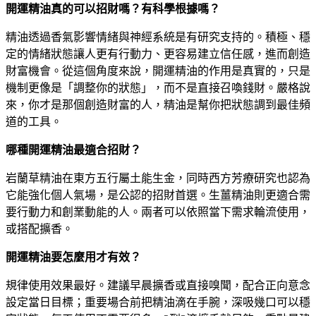
開運精油真的可以招財嗎？有科學根據嗎？
精油透過香氣影響情緒與神經系統是有研究支持的。積極、穩
定的情緒狀態讓人更有行動力、更容易建立信任感，進而創造
財富機會。從這個角度來說，開運精油的作用是真實的，只是
機制更像是「調整你的狀態」，而不是直接召喚錢財。嚴格說
來，你才是那個創造財富的人，精油是幫你把狀態調到最佳頻
道的工具。
哪種開運精油最適合招財？
岩蘭草精油在東方五行屬土能生金，同時西方芳療研究也認為
它能強化個人氣場，是公認的招財首選。生薑精油則更適合需
要行動力和創業動能的人。兩者可以依照當下需求輪流使用，
或搭配擴香。
開運精油要怎麼用才有效？
規律使用效果最好。建議早晨擴香或直接嗅聞，配合正向意念
設定當日目標；重要場合前把精油滴在手腕，深吸幾口可以穩