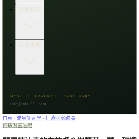
生活點子王
木質類
靈性魔法
草本類
花朵類
辛香類
柑橘類
樹脂類
顯化與吸引力
延伸專欄
脈輪與音頻療癒
意識覺醒
植物靈性
精選複方
古文明與神話
星象與命運
MYSTICAL FRAGRANCE SANCTUARY
節氣與民俗
info@mfs1991.com
首頁
›
能量調香學
›
打造財富磁場
打造財富磁場