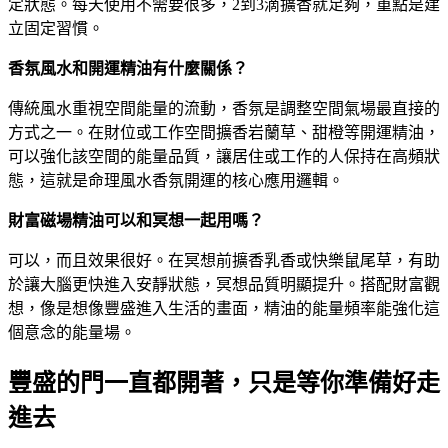
定狀態。每天使用不需要很多，2到3滴擴香就足夠，重點是建
立固定習慣。
香氛風水和開運精油有什麼關係？
傳統風水重視空間能量的流動，香氛是調整空間氣場最直接的
方式之一。在財位或工作空間擴香岩蘭草、甜橙等開運精油，
可以強化該空間的能量品質，讓居住或工作的人保持在高頻狀
態，這就是命理風水香氛開運的核心應用邏輯。
財富磁場精油可以和冥想一起用嗎？
可以，而且效果很好。在冥想前擴香乳香或快樂鼠尾草，有助
於讓大腦更快進入安靜狀態，冥想品質明顯提升。搭配財富觀
想，像是想像豐盛進入生活的畫面，精油的能量頻率能強化這
個意念的能量場。
豐盛的門一直都開著，只是等你準備好走
進去