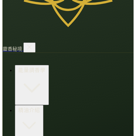
靈香秘境
能量調香學
香氛調頻術
精油介紹
打造財富磁場
情緒處芳箋
愛的N種香氣
香水小教室