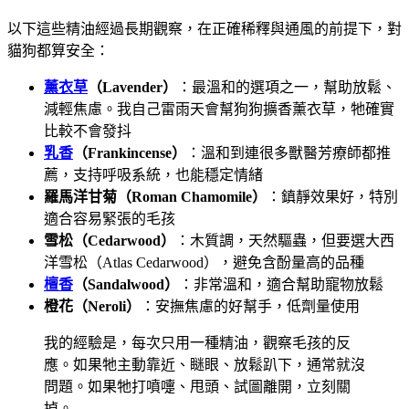
以下這些精油經過長期觀察，在正確稀釋與通風的前提下，對
貓狗都算安全：
薰衣草
（Lavender）
：最溫和的選項之一，幫助放鬆、
減輕焦慮。我自己雷雨天會幫狗狗擴香薰衣草，牠確實
比較不會發抖
乳香
（Frankincense）
：溫和到連很多獸醫芳療師都推
薦，支持呼吸系統，也能穩定情緒
羅馬洋甘菊（Roman Chamomile）
：鎮靜效果好，特別
適合容易緊張的毛孩
雪松（Cedarwood）
：木質調，天然驅蟲，但要選大西
洋雪松（Atlas Cedarwood），避免含酚量高的品種
檀香
（Sandalwood）
：非常溫和，適合幫助寵物放鬆
橙花（Neroli）
：安撫焦慮的好幫手，低劑量使用
我的經驗是，每次只用一種精油，觀察毛孩的反
應。如果牠主動靠近、瞇眼、放鬆趴下，通常就沒
問題。如果牠打噴嚏、甩頭、試圖離開，立刻關
掉。