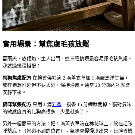
實用場景：幫焦慮毛孩放鬆
雷雨天、放鞭炮、主人出門，這三種情境最容易讓毛孩焦慮。
我試過幾種搭配：
狗狗焦慮配方
在擴香儀裡滴 2 滴薰衣草加 1 滴羅馬洋甘菊，
放在狗窩附近但不要太近，保持通風。通常 20 分鐘內牠就會
安靜下來。
貓咪緊張配方
只用 1 滴
乳香
，擴香 15 分鐘就關掉。貓對氣味
的敏感度真的比狗高很多，少量就夠了。
另外一個簡單的方法：把 1 滴薰衣草滴在棉花球上，放在毛孩
睡墊底下（牠碰不到的位置）。氣味會慢慢滲出來，比擴香機