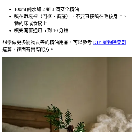
100ml 純水加 2 到 3 滴安全精油
噴在環境裡（門框、窗簾），不要直接噴在毛孩身上、
牠的床或食碗上
噴完開窗通風 5 到 10 分鐘
想學做更多寵物友善的精油用品，可以參考
DIY 寵物除臭劑
這篇，裡面有實際配方。