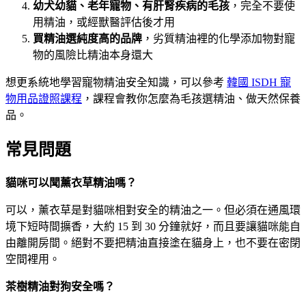
幼犬幼貓、老年寵物、有肝腎疾病的毛孩
，完全不要使
用精油，或經獸醫評估後才用
買精油選純度高的品牌
，劣質精油裡的化學添加物對寵
物的風險比精油本身還大
想更系統地學習寵物精油安全知識，可以參考
韓國 ISDH 寵
物用品證照課程
，課程會教你怎麼為毛孩選精油、做天然保養
品。
常見問題
貓咪可以聞薰衣草精油嗎？
可以，薰衣草是對貓咪相對安全的精油之一。但必須在通風環
境下短時間擴香，大約 15 到 30 分鐘就好，而且要讓貓咪能自
由離開房間。絕對不要把精油直接塗在貓身上，也不要在密閉
空間裡用。
茶樹精油對狗安全嗎？