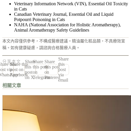
Veterinary Information Network (VIN), Essential Oil Toxicity
in Cats
Canadian Veterinary Journal, Essential Oil and Liquid
Potpourri Poisoning in Cats
NAHA (National Association for Holistic Aromatherapy),
Animal Aromatherapy Safety Guidelines
本文內容僅供參考，不構成醫療建議。精油屬化粧品類，不具療效宣
稱。如有健康疑慮，請諮詢合格醫療人員。
Share
Share
Share
Share
分享本文
hare this
Share this
this
this
this post
this post
ost via
post on
post
post
on
on
WhatsApp
Facebook
via
on X
Telegram
Pinterest
email
相關文章