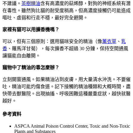
不建議。
茶樹精油
含有高濃度的萜烯醇，對狗的神經系統有潛
在毒性。雖然狗比貓的耐受度稍高，但高濃度接觸仍可能造成
嘔吐、虛弱和行走不穩，最好完全避開。
家裡有貓可以用擴香機嗎？
可以，但有三個原則：選用貓咪安全的精油（像
薰衣草
、
乳
香
、羅馬洋甘菊），每次擴香不超過 30 分鐘，保持空間通風
讓貓能自由離開。
寵物中了精油的毒怎麼辦？
立刻開窗通風。如果精油沾到皮膚，用大量清水沖洗。不要催
吐，精油可能灼傷食道。記下接觸的精油種類和大概時間，盡
快帶去獸醫院。出現抽搐、呼吸困難這種嚴重症狀，越快就醫
越好。
參考資料
ASPCA Animal Poison Control Center, Toxic and Non-Toxic
Plants and Substances