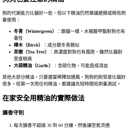
狗的代謝能力比貓好一些，但以下精油仍然建議避開或極低劑
量使用：
冬青（Wintergreen）
：跟貓一樣，水楊酸甲酯對狗也有
毒性
樺木（Birch）
：成分跟冬青類似
茶樹（Tea Tree）
：高濃度對狗也有風險，雖然比貓耐
受度稍高
大蒜精油（Garlic）
：含硫化物，可能造成溶血
其他大部分精油，只要適當稀釋加通風，狗狗的耐受度比貓好
很多。但第一次用任何精油，都建議先短時間低劑量測試。
在家安全用精油的實際做法
擴香守則
每次擴香不超過 30 到 60 分鐘，然後讓空氣流通