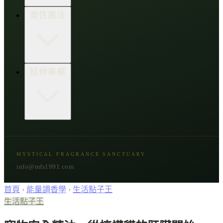
生活點子王
木質類
靈性魔法
草本類
花朵類
辛香類
柑橘類
樹脂類
顯化與吸引力
延伸專欄
脈輪與音頻療癒
意識覺醒
植物靈性
精選複方
古文明與神話
星象與命運
MYSTICAL FRAGRANCE SANCTUARY
節氣與民俗
info@mfs1991.com
首頁
›
能量調香學
›
生活點子王
生活點子王