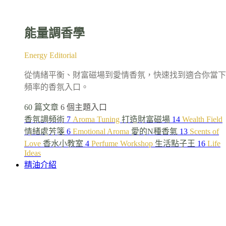
能量調香學
Energy Editorial
從情緒平衡、財富磁場到愛情香氛，快速找到適合你當下
頻率的香氛入口。
60 篇文章
6 個主題入口
香氛調頻術
7
Aroma Tuning
打造財富磁場
14
Wealth Field
情緒處芳箋
6
Emotional Aroma
愛的N種香氣
13
Scents of
Love
香水小教室
4
Perfume Workshop
生活點子王
16
Life
Ideas
精油介紹