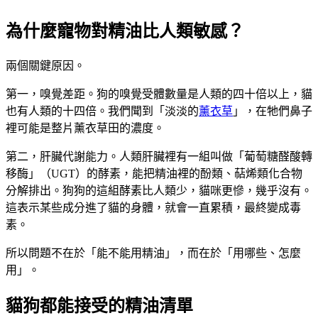
為什麼寵物對精油比人類敏感？
兩個關鍵原因。
第一，嗅覺差距。狗的嗅覺受體數量是人類的四十倍以上，貓
也有人類的十四倍。我們聞到「淡淡的
薰衣草
」，在牠們鼻子
裡可能是整片薰衣草田的濃度。
第二，肝臟代謝能力。人類肝臟裡有一組叫做「葡萄糖醛酸轉
移酶」（UGT）的酵素，能把精油裡的酚類、萜烯類化合物
分解排出。狗狗的這組酵素比人類少，貓咪更慘，幾乎沒有。
這表示某些成分進了貓的身體，就會一直累積，最終變成毒
素。
所以問題不在於「能不能用精油」，而在於「用哪些、怎麼
用」。
貓狗都能接受的精油清單