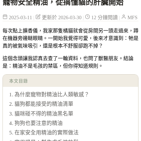
寵物安全精油，從搞懂貓的肝臟開始
2025-03-11
|
更新於 2026-03-30
|
12 分鐘閱讀
|
MFS
每次點上擴香儀，我家那隻橘貓就會從房間另一頭走過來，蹲
在機器旁邊瞇眼睛。一開始我覺得可愛，後來才意識到：牠是
真的被氣味吸引，還是根本不舒服卻跑不掉？
這個念頭讓我認真去查了一輪資料，也問了獸醫朋友。結論
是：精油不是毛孩的禁區，但你得知道規則。
本文目錄
1. 為什麼寵物對精油比人類敏感？
2. 貓狗都能接受的精油清單
3. 貓咪碰不得的精油黑名單
4. 狗狗也要注意的精油
5. 在家安全用精油的實際做法