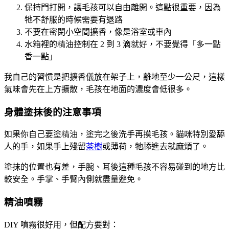
保持門打開，讓毛孩可以自由離開。這點很重要，因為
牠不舒服的時候需要有退路
不要在密閉小空間擴香，像是浴室或車內
水箱裡的精油控制在 2 到 3 滴就好，不要覺得「多一點
香一點」
我自己的習慣是把擴香儀放在架子上，離地至少一公尺，這樣
氣味會先在上方擴散，毛孩在地面的濃度會低很多。
身體塗抹後的注意事項
如果你自己要塗精油，塗完之後洗手再摸毛孩。貓咪特別愛舔
人的手，如果手上殘留
茶樹
或薄荷，牠舔進去就麻煩了。
塗抹的位置也有差，手腕、耳後這種毛孩不容易碰到的地方比
較安全。手掌、手臂內側就盡量避免。
精油噴霧
DIY 噴霧很好用，但配方要對：