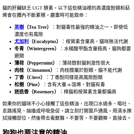
貓的肝臟缺乏 UGT 酵素，以下這些精油裡的高濃度酚類和萜
烯會在體內不斷累積，嚴重時可能致命：
茶樹
（Tea Tree）
：對貓毒性最強的精油之一，即使低
濃度也有風險
尤加利
（Eucalyptus）
：桉葉素含量高，貓咪無法代謝
冬青（Wintergreen）
：水楊酸甲酯含量極高，貓狗都要
避開
薄荷（Peppermint）
：薄荷醇對貓刺激性很大
肉桂（Cinnamon）
：肉桂醛屬於酚類，貓不能代謝
丁香（Clove）
：丁香酚同樣是高風險酚類
松樹（Pine）
：含有大量 α-蒎烯，對貓有毒
迷迭香（Rosemary）
：樟腦和桉葉素含量都偏高
如果你的貓咪不小心接觸了這些精油，出現口水過多、嘔吐、
走路搖晃、抽搐或呼吸急促，請立刻打開窗戶通風，用清水擦
拭接觸部位，然後帶去看獸醫。不要等，不要觀察，直接去。
狗狗也要注意的精油