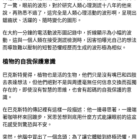
了一驚，眼前的波形，對於研究人類心理測謊十八年的他來
說，再熟悉不過了，這完全是人類心理活動的波形啊，呈現出
鋸齒狀、活躍的、隨時變化的圖形。
在大約一分鐘的電活動波形圖記錄中，折線顯示為小幅的波
動，這與一個人類在接受測謊檢測時，因害怕曝光自己的想法
而導致難以壓制的短暫恐懼經歷而生成的波形極為相似。
植物的自我保護意識
巴克斯特覺得，植物也是活的生物，他們只是沒有嘴巴和四肢
去表達想法，但他們絕對不是與周遭毫無任何信息交換而孤獨
存在的，即使沒有智慧的思維，也會有起碼的自我保護的意
識。
在巴克斯特的傳記裡有這樣一段描述：他一邊尋思著，一邊端
著咖啡杯來回踱步，冥思苦想到底用什麼方式能讓眼前的這盆
花感受到驚恐與不安。
突然，他腦中冒出了一個念頭：為了讓它體驗到終極恐懼，用