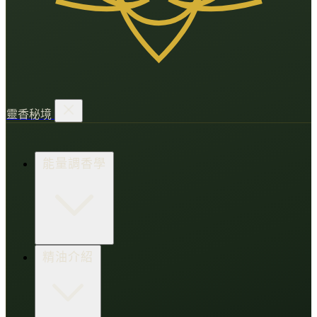
靈香秘境
能量調香學
香氛調頻術
精油介紹
打造財富磁場
情緒處芳箋
愛的N種香氣
香水小教室