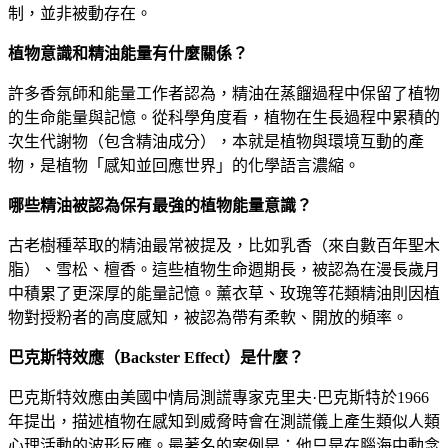
制，並非被動存在。
植物意識和精油能量有什麼關係？
許多香氛師和能量工作者認為，精油在蒸餾過程中保留了植物
的生命能量與記憶。從科學角度看，植物在生長過程中累積的
次生代謝物（包含精油成分），本就是植物與環境互動的產
物，是植物「感知並回應世界」的化學語言濃縮。
哪些精油被認為保有最強的植物能量意識？
古老樹種萃取的精油最常被提及，比如乳香（來自數百年聖木
脂）、雪松、檀香。這些植物生命週期長，被認為在漫長歲月
中積累了更深厚的能量記憶。薰衣草、玫瑰等花類精油則因植
物對授粉者的高度感知，被認為帶有柔軟、開放的頻率。
巴克斯特效應（Backster Effect）是什麼？
巴克斯特效應由美國中情局測謊專家克里夫·巴克斯特於1966
年提出，描述植物在感知到威脅時會在測謊儀上產生類似人類
心理活動的波形反應。最著名的案例是：他只是在腦海中動念