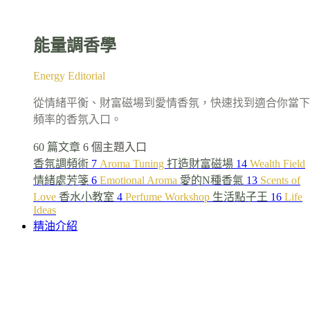
能量調香學
Energy Editorial
從情緒平衡、財富磁場到愛情香氛，快速找到適合你當下
頻率的香氛入口。
60 篇文章
6 個主題入口
香氛調頻術
7
Aroma Tuning
打造財富磁場
14
Wealth Field
情緒處芳箋
6
Emotional Aroma
愛的N種香氣
13
Scents of
Love
香水小教室
4
Perfume Workshop
生活點子王
16
Life
Ideas
精油介紹