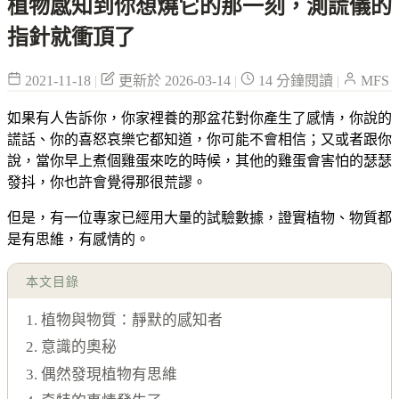
植物感知到你想燒它的那一刻，測謊儀的
指針就衝頂了
2021-11-18
|
更新於 2026-03-14
|
14 分鐘閱讀
|
MFS
如果有人告訴你，你家裡養的那盆花對你產生了感情，你說的
謊話、你的喜怒哀樂它都知道，你可能不會相信；又或者跟你
說，當你早上煮個雞蛋來吃的時候，其他的雞蛋會害怕的瑟瑟
發抖，你也許會覺得那很荒謬。
但是，有一位專家已經用大量的試驗數據，證實植物、物質都
是有思維，有感情的。
本文目錄
1. 植物與物質：靜默的感知者
2. 意識的奧秘
3. 偶然發現植物有思維