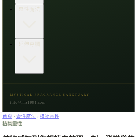
生活點子王
木質類
靈性魔法
草本類
花朵類
辛香類
柑橘類
樹脂類
顯化與吸引力
延伸專欄
脈輪與音頻療癒
意識覺醒
植物靈性
精選複方
古文明與神話
星象與命運
MYSTICAL FRAGRANCE SANCTUARY
節氣與民俗
info@mfs1991.com
首頁
›
靈性魔法
›
植物靈性
植物靈性