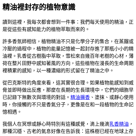
精油裡封存的植物意識
讀到這裡，我每次都會想到一件事：我們每天使用的精油，正
是從這些有感知能力的植物萃取而來的。
許多香氛師相信，植物精油不只是化學分子的集合，在蒸餾或
冷壓的過程中，植物的能量記憶被一起封存進了那瓶小小的精
油裡。乳香從古樹脂中萃取，雪松來自幾百年老樹的心材，薄
荷在整片田野中感知著風的方向，這些植物在漫長的生命周期
裡積累的感知，以一種濃縮的形式留在了精油之中。
從巴克斯特的角度來看，這其實很合理。如果植物能感知到威
脅並即時做出反應，那麼在長期的生長環境中，它們的細胞早
已記錄下無數次與環境的對話。
精油擴香
、塗抹、或靜心使用
時，你接觸的不只是香氣分子，更像是在和一段植物的生命記
憶相遇。
我個人在冥想或靜心時特別有這種感覺，滴上幾滴
乳香精油
，
那種沉穩、古老的氣息好像在告訴我：這株樹已經在地球上存