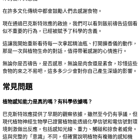
在許多文化傳統中都會鼓勵人們去感謝食物。
現在通過巴克斯特效應的啟迪，我們可以看到飯前禱告這個看
似不重要的行為，已經被賦予了科學的含義。
這讓我開始重新看待每一次拿起精油瓶、打開擴香儀的動作，
那是一次與植物生命的對話，值得帶著感謝的心情進行。
無論你是否禱告，是否感恩，無論是肉食還是素食，珍惜這些
食物的來之不易吧，這多多少少會對你自己產生深遠的影響。
常見問題
植物感知能力是真的嗎？有科學依據嗎？
巴克斯特效應提供了早期的觀察依據，雖然至今仍有爭議，但
現代植物神經生物學已證實植物能透過化學信號和電信號對環
境刺激做出反應，包括感知光線、重力、觸碰和掠食者威脅。
這與完整的「意識」不同，但確實說明植物有複雜的感知機