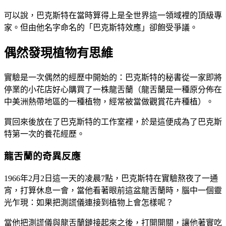
可以說，巴克斯特在當時算得上是全世界這一領域裡的頂級專
家。但由他名字命名的「巴克斯特效應」卻飽受爭議。
偶然發現植物有思維
實驗是一次偶然的經歷中開始的：巴克斯特的秘書從一家即將
停業的小花店好心購買了一株龍舌蘭（龍舌蘭是一種原分佈在
中美洲熱帶地區的一種植物，經常被當做觀賞花卉種植）。
買回來後放在了巴克斯特的工作室裡，於是這便成為了巴克斯
特第一次的養花經歷。
龍舌蘭的奇異反應
1966年2月2日這一天的凌晨7點，巴克斯特在實驗熬夜了一通
宵，打算休息一會，當他看著眼前這盆龍舌蘭時，腦中一個靈
光乍現：如果把測謊儀連接到植物上會怎樣呢？
當他把測謊儀與龍舌蘭鏈接起來之後，打開開關，讓他著實吃