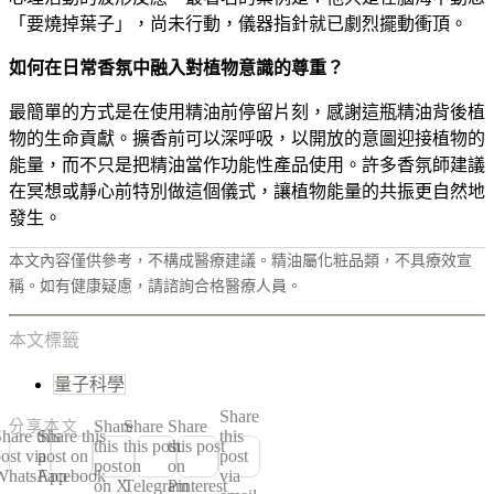
「要燒掉葉子」，尚未行動，儀器指針就已劇烈擺動衝頂。
如何在日常香氛中融入對植物意識的尊重？
最簡單的方式是在使用精油前停留片刻，感謝這瓶精油背後植
物的生命貢獻。擴香前可以深呼吸，以開放的意圖迎接植物的
能量，而不只是把精油當作功能性產品使用。許多香氛師建議
在冥想或靜心前特別做這個儀式，讓植物能量的共振更自然地
發生。
本文內容僅供參考，不構成醫療建議。精油屬化粧品類，不具療效宣
稱。如有健康疑慮，請諮詢合格醫療人員。
本文標籤
量子科學
Share
Share
Share
Share
分享本文
hare this
Share this
this
this
this post
this post
ost via
post on
post
post
on
on
WhatsApp
Facebook
via
on X
Telegram
Pinterest