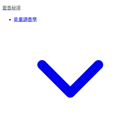
靈香秘境
能量調香學