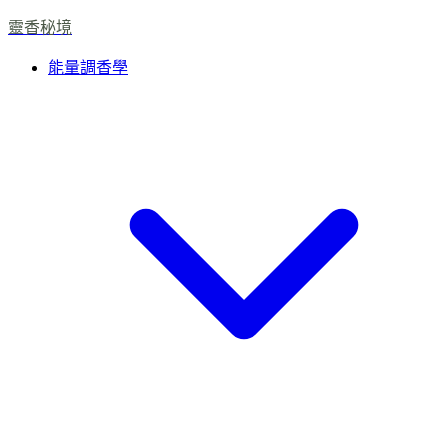
靈香秘境
能量調香學