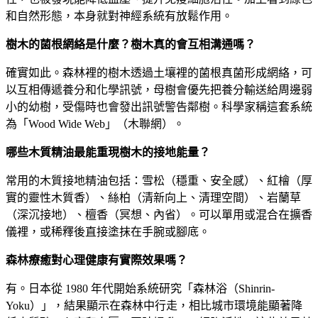
和自然形態，本身就對神經系統有放鬆作用。
樹木的菌根網絡是什麼？樹木真的會互相溝通嗎？
確實如此。森林裡的樹木透過土壤裡的菌根真菌形成網絡，可
以互相傳遞養分和化學訊號，母樹會優先把養分輸送給周邊弱
小的幼樹，受傷時也會發出訊號警告鄰樹。科學家稱這套系統
為「Wood Wide Web」（木聯網）。
哪些木質精油最能重現樹木的接地能量？
常用的木質接地精油包括：雪松（穩重、安全感）、紅檜（厚
實的靈性木質香）、絲柏（清新向上、清理空間）、岩蘭草
（深沉接地）、檀香（冥想、內省）。可以單用或混合在擴香
儀裡，或稀釋後直接塗抹在手腕或腳底。
森林療癒對心理健康有實際效果嗎？
有。日本從 1980 年代開始系統研究「森林浴（Shinrin-
Yoku）」，結果顯示在森林中行走，相比城市環境能顯著降