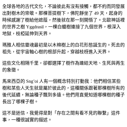
全球各地的古代文化，不論彼此有沒有接觸，都不約而同發展
出對樹木的崇敬。那棵菩提樹下，佛陀靜坐了 49 天，起身的
時候感謝了樹給他遮蔭，然後就在那一刻開悟了。北歐神話裡
的世界之樹 Yggdrasil，一棵白蠟樹連接了九個世界，根深入
地獄，枝椏延伸到天界。
瑪雅人相信靈魂最初是以木棉樹上的白花形態誕生的。死去的
祖先，從宇宙軸心樹的根部升起，穿越枝枒進入天界。
這些文化相隔千里，卻都選擇了樹作為連結天地、生死與再生
的象徵。
馬來西亞的 Sng’oi 人有一個概念特別打動我：他們相信某些
樹和某些人天生就是屬於彼此的，這種關係跟著那棵樹所有的
後代延續，無論種子飄到多遠。他們用直覺知道哪棵樹的種子
長出了哪棵子樹。
這不是迷信，我覺得是對「存在之間有看不見的聯繫」這件
事，一種很誠實的描述。