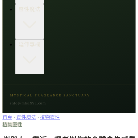
生活點子王
木質類
靈性魔法
草本類
花朵類
辛香類
柑橘類
樹脂類
顯化與吸引力
延伸專欄
脈輪與音頻療癒
意識覺醒
植物靈性
精選複方
古文明與神話
星象與命運
MYSTICAL FRAGRANCE SANCTUARY
節氣與民俗
info@mfs1991.com
首頁
›
靈性魔法
›
植物靈性
植物靈性