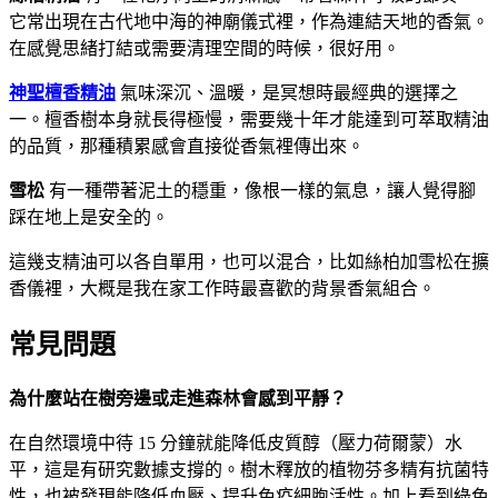
它常出現在古代地中海的神廟儀式裡，作為連結天地的香氣。
在感覺思緒打結或需要清理空間的時候，很好用。
神聖檀香精油
氣味深沉、溫暖，是冥想時最經典的選擇之
一。檀香樹本身就長得極慢，需要幾十年才能達到可萃取精油
的品質，那種積累感會直接從香氣裡傳出來。
雪松
有一種帶著泥土的穩重，像根一樣的氣息，讓人覺得腳
踩在地上是安全的。
這幾支精油可以各自單用，也可以混合，比如絲柏加雪松在擴
香儀裡，大概是我在家工作時最喜歡的背景香氣組合。
常見問題
為什麼站在樹旁邊或走進森林會感到平靜？
在自然環境中待 15 分鐘就能降低皮質醇（壓力荷爾蒙）水
平，這是有研究數據支撐的。樹木釋放的植物芬多精有抗菌特
性，也被發現能降低血壓、提升免疫細胞活性。加上看到綠色