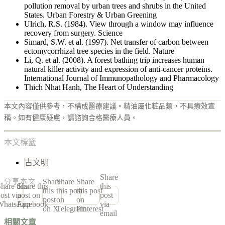
pollution removal by urban trees and shrubs in the United
States. Urban Forestry & Urban Greening
Ulrich, R.S. (1984). View through a window may influence
recovery from surgery. Science
Simard, S.W. et al. (1997). Net transfer of carbon between
ectomycorrhizal tree species in the field. Nature
Li, Q. et al. (2008). A forest bathing trip increases human
natural killer activity and expression of anti-cancer proteins.
International Journal of Immunopathology and Pharmacology
Thich Nhat Hanh, The Heart of Understanding
本文內容僅供參考，不構成醫療建議。精油屬化粧品類，不具療效宣
稱。如有健康疑慮，請諮詢合格醫療人員。
本文標籤
古文明
Share
Share
Share
Share
分享本文
hare this
Share this
this
this
this post
this post
ost via
post on
post
post
on
on
WhatsApp
Facebook
via
on X
Telegram
Pinterest
email
相關文章