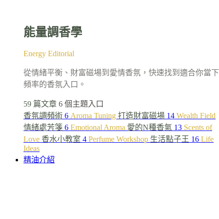
能量調香學
Energy Editorial
從情緒平衡、財富磁場到愛情香氛，快速找到適合你當下
頻率的香氛入口。
59 篇文章
6 個主題入口
香氛調頻術
6
Aroma Tuning
打造財富磁場
14
Wealth Field
情緒處芳箋
6
Emotional Aroma
愛的N種香氣
13
Scents of
Love
香水小教室
4
Perfume Workshop
生活點子王
16
Life
Ideas
精油介紹