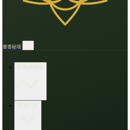
靈香秘境
能量調香學
香氛調頻術
精油介紹
打造財富磁場
情緒處芳箋
愛的N種香氣
香水小教室