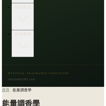
生活點子王
木質類
靈性魔法
草本類
花朵類
辛香類
柑橘類
樹脂類
顯化與吸引力
延伸專欄
脈輪與音頻療癒
意識覺醒
植物靈性
精選複方
古文明與神話
星象與命運
MYSTICAL FRAGRANCE SANCTUARY
節氣與民俗
info@mfs1991.com
首頁
›
能量調香學
能量調香學