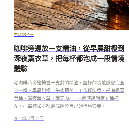
生活點子王
咖啡旁邊放一支精油，從早晨甜橙到
深夜薰衣草，把每杯都泡成一段情境
體驗
喝咖啡時旁邊擴香一支對的精油，整杯的情境感會完全
不一樣。早晨甜橙、午後薄荷、工作迷迭香、戒嘴饞葡
萄柚、深夜薰衣草、雨天肉桂，6 個時段對應 6 種搭
配，把每杯咖啡都泡成屬於自己的情境節奏。
2023年2月27日