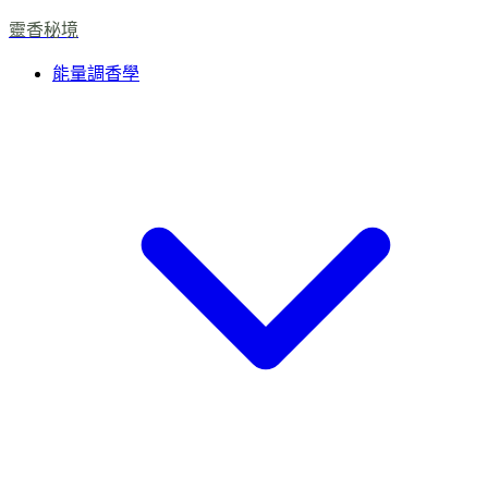
靈香秘境
能量調香學