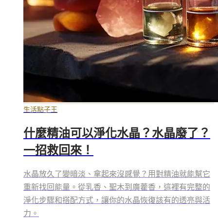
生活點子王
什麼精油可以淨化水晶？水晶廢了？
一招救回來！
水晶放久了變暗淡、拿起來沒感覺？用對精油就能幫它
重新找回能量。從乳香、聖木到廣藿香，這裡有完整的
淨化步驟和搭配方式，讓你的水晶恢復該有的透亮與活
力。