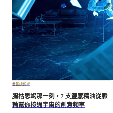
香氛調頻術
腸枯思竭那一刻，7 支靈感精油從脈
輪幫你接通宇宙的創意頻率