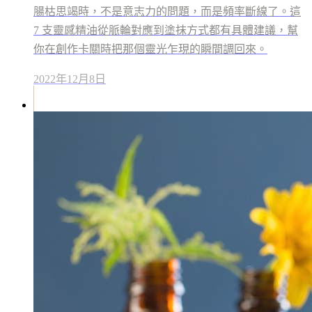
腸枯思竭時，不是意志力的問題，而是頻率斷線了。這
7 支靈感精油從脈輪對應到塗抹方式都有具體建議，幫
你在創作卡關時把那個靈光乍現的瞬間調回來。
2022年12月8日