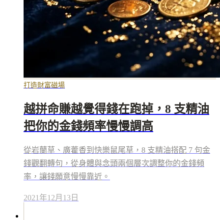
打造財富磁場
越拼命賺越覺得錢在跑掉，8 支精油
把你的金錢頻率慢慢調高
從岩蘭草、廣藿香到快樂鼠尾草，8 支精油搭配 7 句金
錢觀翻轉句，從身體與念頭兩個層次調整你的金錢頻
率，讓錢願意慢慢靠近。
2021年12月13日