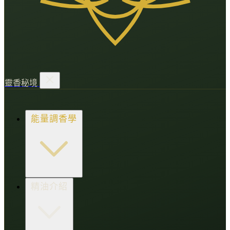
靈香秘境
能量調香學
香氛調頻術
精油介紹
打造財富磁場
情緒處芳箋
愛的N種香氣
香水小教室