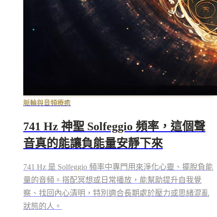
脈輪與音頻療癒
741 Hz 神聖 Solfeggio 頻率，這個聲
音真的能讓負能量安靜下來
741 Hz 是 Solfeggio 頻率中專門用來淨化心靈、擺脫負能
量的音頻。搭配冥想或日常播放，能幫助提升自我覺
察、找回內心清明，特別適合長期處於壓力或思緒混亂
狀態的人。