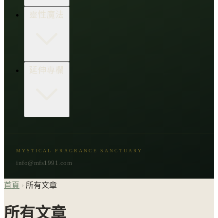
生活點子王
木質類
靈性魔法
草本類
花朵類
辛香類
柑橘類
樹脂類
顯化與吸引力
延伸專欄
脈輪與音頻療癒
意識覺醒
植物靈性
精選複方
古文明與神話
星象與命運
MYSTICAL FRAGRANCE SANCTUARY
節氣與民俗
info@mfs1991.com
首頁
›
所有文章
所有文章