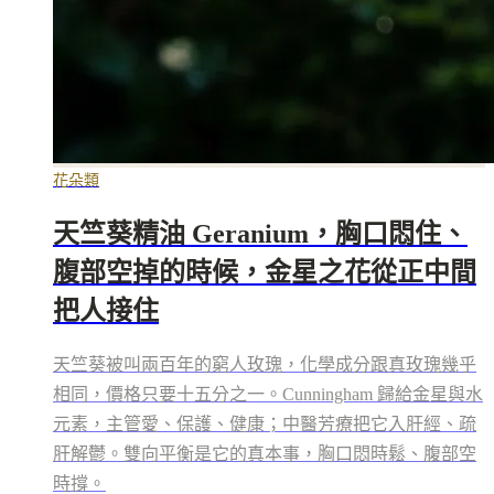
花朵類
天竺葵精油 Geranium，胸口悶住、
腹部空掉的時候，金星之花從正中間
把人接住
天竺葵被叫兩百年的窮人玫瑰，化學成分跟真玫瑰幾乎
相同，價格只要十五分之一。Cunningham 歸給金星與水
元素，主管愛、保護、健康；中醫芳療把它入肝經、疏
肝解鬱。雙向平衡是它的真本事，胸口悶時鬆、腹部空
時撐。