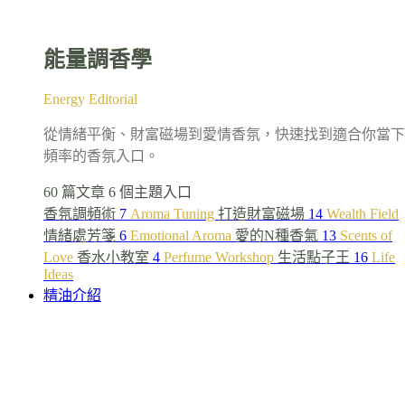
能量調香學
Energy Editorial
從情緒平衡、財富磁場到愛情香氛，快速找到適合你當下
頻率的香氛入口。
60 篇文章
6 個主題入口
香氛調頻術
7
Aroma Tuning
打造財富磁場
14
Wealth Field
情緒處芳箋
6
Emotional Aroma
愛的N種香氣
13
Scents of
Love
香水小教室
4
Perfume Workshop
生活點子王
16
Life
Ideas
精油介紹