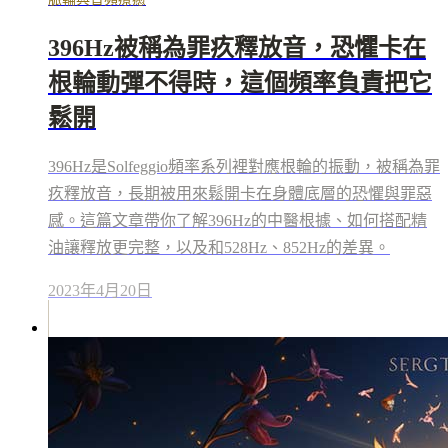
396Hz被稱為罪疚釋放音，恐懼卡在
根輪動彈不得時，這個頻率負責把它
鬆開
396Hz是Solfeggio頻率系列裡對應根輪的振動，被稱為罪
疚釋放音，長期被用來鬆開卡在身體底層的恐懼與罪惡
感。這篇文章帶你了解396Hz的中醫根據、如何搭配精
油讓釋放更完整，以及和528Hz、852Hz的差異。
2023年4月20日