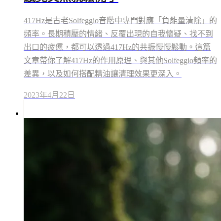
417Hz是古老Solfeggio音階中專門對應「負能量清除」的
頻率。長期積壓的情緒、反覆出現的自我懷疑、找不到
出口的疲憊，都可以透過417Hz的共振慢慢鬆動。這篇
文章帶你了解417Hz的作用原理、與其他Solfeggio頻率的
差異，以及如何搭配精油讓清理效果更深入。
2023年4月22日