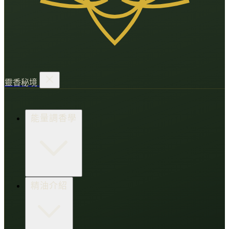
靈香秘境
能量調香學
香氛調頻術
精油介紹
打造財富磁場
情緒處芳箋
愛的N種香氣
香水小教室