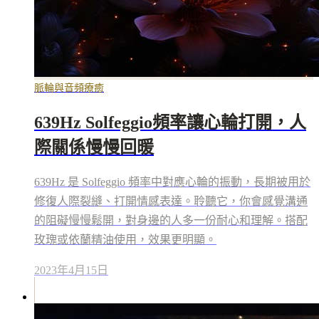
脈輪與音頻療癒
639Hz Solfeggio頻率讓心輪打開，人
際關係慢慢回暖
639Hz 是 Solfeggio 頻率中對應心輪的振動，長期被用於
修復人際裂縫、打開情感表達。聆聽它，你會感覺溝通
的阻礙慢慢鬆開，對身邊的人多一份耐心和理解。搭配
玫瑰或依蘭精油使用，效果更明顯。
2023年4月15日