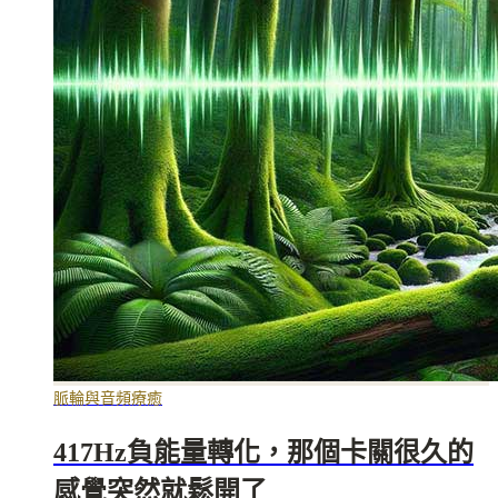
脈輪與音頻療癒
417Hz負能量轉化，那個卡關很久的
感覺突然就鬆開了