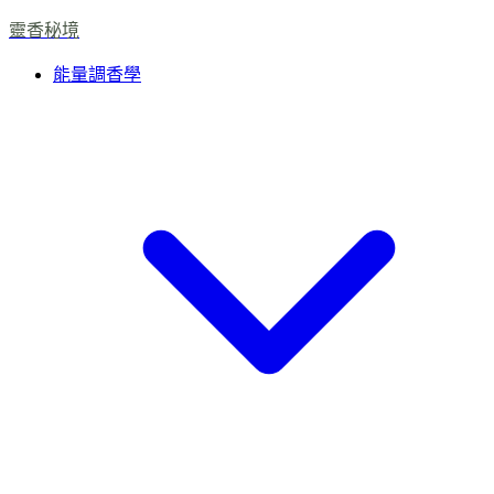
靈香秘境
能量調香學