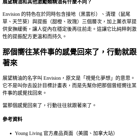
展望精油和其他激勵類精油有什麼不同？
Envision 的特色在於同時包含接地（黑雲杉）、清理（鼠尾
草、天竺葵）與提振（甜橙、玫瑰）三個層次，加上薰衣草提
供安撫緩衝，讓人從內在穩定後再往前走。這讓它比純粹刺激
性的提振配方更溫和而持久。
那個嚮往某件事的感覺回來了，行動就跟
著來
展望精油的名字叫 Envision，原文是「視覺化夢想」的意思。
它不是叫你去設計目標計畫表，而是先幫你把那個曾經嚮往某
件事的感覺找回來。
當那個感覺回來了，行動往往就跟著來了。
參考資料
Young Living 官方產品頁面（美國、加拿大站）