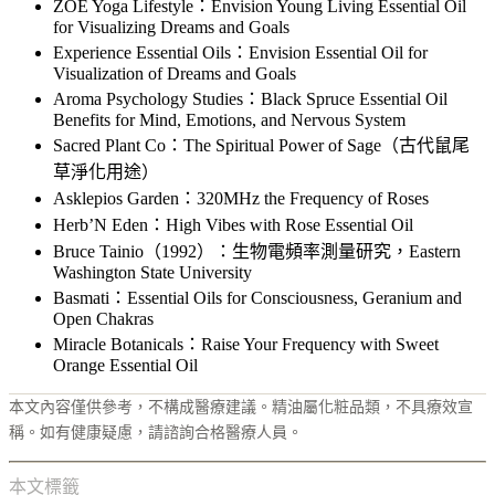
ZOE Yoga Lifestyle：Envision Young Living Essential Oil
for Visualizing Dreams and Goals
Experience Essential Oils：Envision Essential Oil for
Visualization of Dreams and Goals
Aroma Psychology Studies：Black Spruce Essential Oil
Benefits for Mind, Emotions, and Nervous System
Sacred Plant Co：The Spiritual Power of Sage（古代鼠尾
草淨化用途）
Asklepios Garden：320MHz the Frequency of Roses
Herb’N Eden：High Vibes with Rose Essential Oil
Bruce Tainio（1992）：生物電頻率測量研究，Eastern
Washington State University
Basmati：Essential Oils for Consciousness, Geranium and
Open Chakras
Miracle Botanicals：Raise Your Frequency with Sweet
Orange Essential Oil
本文內容僅供參考，不構成醫療建議。精油屬化粧品類，不具療效宣
稱。如有健康疑慮，請諮詢合格醫療人員。
本文標籤