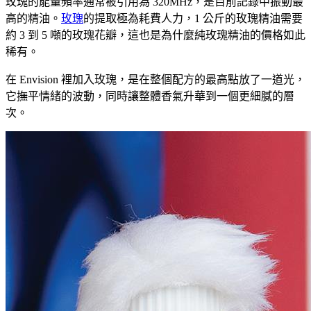
玫瑰的能量頻率通常被引用為 320MHz，是目前記錄中振動最
高的精油。
玫瑰
的提取極為耗費人力，1 公斤的玫瑰精油需要
約 3 到 5 噸的玫瑰花瓣，這也是為什麼純玫瑰精油的價格如此
稀有。
在 Envision 裡加入玫瑰，是在整個配方的最高點放了一道光，
它撫平情緒的波動，同時讓整體香氣升華到一個更細膩的層
次。