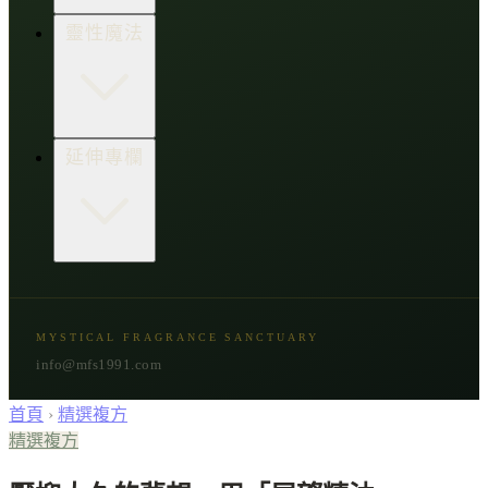
生活點子王
木質類
靈性魔法
草本類
花朵類
辛香類
柑橘類
樹脂類
顯化與吸引力
延伸專欄
脈輪與音頻療癒
意識覺醒
植物靈性
精選複方
古文明與神話
星象與命運
MYSTICAL FRAGRANCE SANCTUARY
節氣與民俗
info@mfs1991.com
首頁
›
精選複方
精選複方