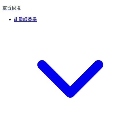
靈香秘境
能量調香學