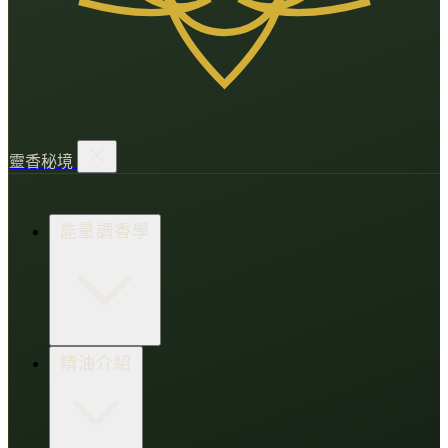
靈香秘境
能量調香學
香氛調頻術
精油介紹
打造財富磁場
情緒處芳箋
愛的N種香氣
香水小教室