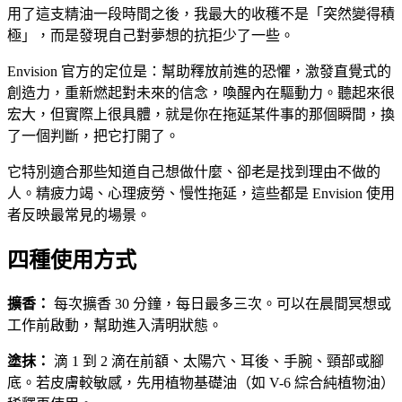
用了這支精油一段時間之後，我最大的收穫不是「突然變得積
極」，而是發現自己對夢想的抗拒少了一些。
Envision 官方的定位是：幫助釋放前進的恐懼，激發直覺式的
創造力，重新燃起對未來的信念，喚醒內在驅動力。聽起來很
宏大，但實際上很具體，就是你在拖延某件事的那個瞬間，換
了一個判斷，把它打開了。
它特別適合那些知道自己想做什麼、卻老是找到理由不做的
人。精疲力竭、心理疲勞、慢性拖延，這些都是 Envision 使用
者反映最常見的場景。
四種使用方式
擴香：
每次擴香 30 分鐘，每日最多三次。可以在晨間冥想或
工作前啟動，幫助進入清明狀態。
塗抹：
滴 1 到 2 滴在前額、太陽穴、耳後、手腕、頸部或腳
底。若皮膚較敏感，先用植物基礎油（如 V-6 綜合純植物油）