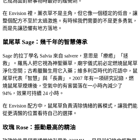
它成為面對新事物時最好的緩衝劑。
在 Envision 裡，薰衣草不是主角，但它像一個穩定的低音，讓
整個配方不至於太過激進。有時候我們需要的不是更多勇氣，
而是先讓恐懼有地方落地。
鼠尾草 Sage：幾千年的智慧傳承
Sage 的拉丁學名 Salvia 來自 salvere，意思是「療癒」「拯
救」。羅馬人把它視為神聖藥草，廟宇儀式前必定燃燒鼠尾草
淨化空間；古希臘醫生用它入藥；維多利亞時代的花語中，鼠
尾草代表「智慧」與「長壽」。2007 年有一項研究記錄，燃
燒鼠尾草煙燻後，空氣中的有害菌落在一小時內減少了
94%，效果可持續 24 小時。
在 Envision 配方中，鼠尾草負責清除情緒的舊模式，讓我們能
從更清醒的位置看待自己的選擇。
玫瑰 Rose：振動最高的精油