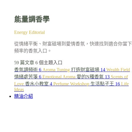
能量調香學
Energy Editorial
從情緒平衡、財富磁場到愛情香氛，快速找到適合你當下
頻率的香氛入口。
59 篇文章
6 個主題入口
香氛調頻術
6
Aroma Tuning
打造財富磁場
14
Wealth Field
情緒處芳箋
6
Emotional Aroma
愛的N種香氣
13
Scents of
Love
香水小教室
4
Perfume Workshop
生活點子王
16
Life
Ideas
精油介紹