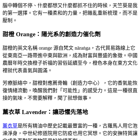
腦中轉個不停、什麼都想又什麼都抓不住的時候，天竺葵是我
的第一選擇。它有一種柔和的力量，把雜亂重新梳理，而不是
壓制。
甜橙 Orange：陽光系的創造力催化劑
甜橙的英文名稱 orange 源自梵文 nāraṅga，古代貿易路線上它
從東南亞一路帶進中東與歐洲，成為財富與豐盛的象徵。中國
農曆年時交換橙子祈福的習俗延續至今，橙色本身在東方文化
裡就代表喜氣與圓滿。
芳療脈絡中，甜橙對應薦骨輪（創造力中心），它的香氣能恢
復情緒流動，喚醒我們對「可能性」的感受力。這是一種很直
接的氣味，不需要解釋，聞了就想做事。
薰衣草 Lavender：讓恐懼先落地
薰衣草
是所有精油中歷史記載最豐富的一種，古羅馬人用它泡
澡淨身，中世紀修道院用它防疫也用它冥想。它的安撫特質讓