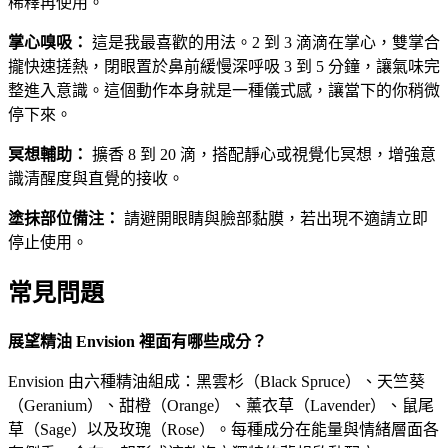
稀釋再使用。
掌心嗅吸：
這是我最喜歡的用法。2 到 3 滴滴在掌心，雙掌合
攏快速搓熱，閉眼置於鼻前緩慢深呼吸 3 到 5 分鐘，讓氣味完
整進入意識。這個動作本身就是一種儀式感，讓當下的你稍微
停下來。
冥想輔助：
擴香 8 到 20 滴，搭配靜心或視覺化冥想，增強意
識清醒度與直覺的接收。
塗抹部位備注：
請避開眼睛與臉部黏膜，若出現不適請立即
停止使用。
常見問題
展望精油 Envision 裡面有哪些成分？
Envision 由六種精油組成：黑雲杉（Black Spruce）、天竺葵
（Geranium）、甜橙（Orange）、薰衣草（Lavender）、鼠尾
草（Sage）以及玫瑰（Rose）。每種成分在能量與情緒層面各