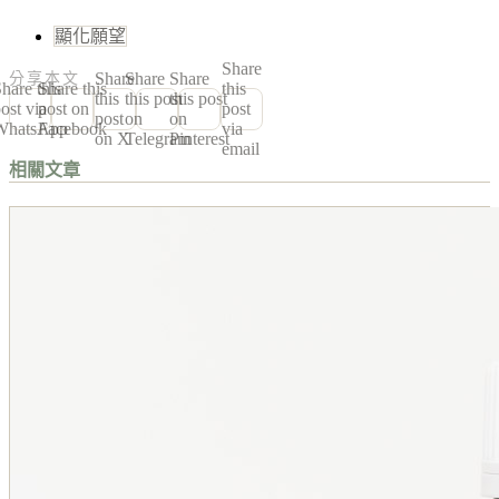
顯化願望
Share
Share
Share
Share
分享本文
hare this
Share this
this
this
this post
this post
ost via
post on
post
post
on
on
WhatsApp
Facebook
via
on X
Telegram
Pinterest
email
相關文章