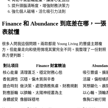
提升頭腦清晰度，增強財務決策力
強化個人磁場，活化吸引力法則
Finance 和 Abundance 到底差在哪，一張
表就懂
很多人問我這個問題。兩款都是 Young Living 的豐盛主題複
方，但能量走向和使用情境其實完全不同。我整理了一份對照
表方便判斷：
對比項目
Finance 財富精油
Abunda
核心能量
清理匱乏、穩定財務心態
吸引豐盛、擴
香氣調性
沉穩，偏木質與辛香
活躍，偏柑橘
適合時刻
做決策、處理債務焦慮、財務規劃
冥想顯化、晨
對應脈輪
以臍輪、太陽神經叢為主
以心輪、頂輪
身體感受
像腳踩穩地
像胸口被打開