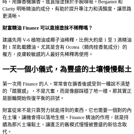
時，用擴香機擴香，或直接塗抹於手腕嗅吸。Bergamot 和
Clarity 明晰精油的成分，有助於提升專注力和清醒度，讓思路
更清晰。
財富精油 Finance 可以直接塗抹不稀釋嗎？
建議先用 V-6 植物油或椰子油稀釋，比例大約是 1 至 3 滴精油
對 1 茶匙載體油。尤其是含有 Ocotea（類肉桂香氣成分）的
複方，皮膚較敏感的人最好先稀釋再使用。
一天一個小儀式，為豐盛的土壤慢慢鬆土
第一次用 Finance 的人，常常會在擴香後感受到一種說不清楚
的「踏實感」，不是亢奮，而是像腳踩穩了地一樣。那其實正
是脈輪開始恢復平衡的訊號。
財富從來不是只靠努力就能得到的東西，它也需要一個對的內
在土壤，讓機會得以落地生根。Finance 精油的作用，就是持
續為那片土壤鬆土，讓匱乏的舊模式慢慢被豐盛的新信念取
代。