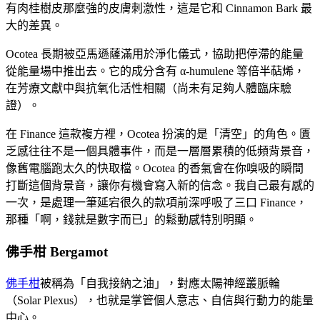
有肉桂樹皮那麼強的皮膚刺激性，這是它和 Cinnamon Bark 最
大的差異。
Ocotea 長期被亞馬遜薩滿用於淨化儀式，協助把停滯的能量
從能量場中推出去。它的成分含有 α-humulene 等倍半萜烯，
在芳療文獻中與抗氧化活性相關（尚未有足夠人體臨床驗
證）。
在 Finance 這款複方裡，Ocotea 扮演的是「清空」的角色。匱
乏感往往不是一個具體事件，而是一層層累積的低頻背景音，
像舊電腦跑太久的快取檔。Ocotea 的香氣會在你嗅吸的瞬間
打斷這個背景音，讓你有機會寫入新的信念。我自己最有感的
一次，是處理一筆延宕很久的款項前深呼吸了三口 Finance，
那種「啊，錢就是數字而已」的鬆動感特別明顯。
佛手柑 Bergamot
佛手柑
被稱為「自我接納之油」，對應太陽神經叢脈輪
（Solar Plexus），也就是掌管個人意志、自信與行動力的能量
中心。