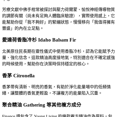
芳療文獻中佛手柑常被探討與壓力荷爾蒙、愉悅神經傳導物質
的調節有關（尚未有足夠人體臨床驗證），實際使用感上，它
能幫助你從「我不夠好」的緊繃狀態，慢慢移向「我值得擁有
豐盛」的內在立足點。
愛達荷香脂冷杉 Idaho Balsam Fir
北美原住民長期在靈性儀式中使用香脂冷杉，認為它能賦予力
量、強化信念。這款精油高度接地氣，特別適合在不確定感強
的時候使用，幫助你在決策時保持穩定的核心。
香茅 Citronella
香茅帶有清新、明亮的香氣，有助於淨化能量場中的低頻情
緒，讓整體的香氣更輕盈，不讓複方的能量陷入沉重。
聚合精油 Gathering 等其他複方成分
Finance 還包含了 Young Living 的幾款複方精油作為原料，包