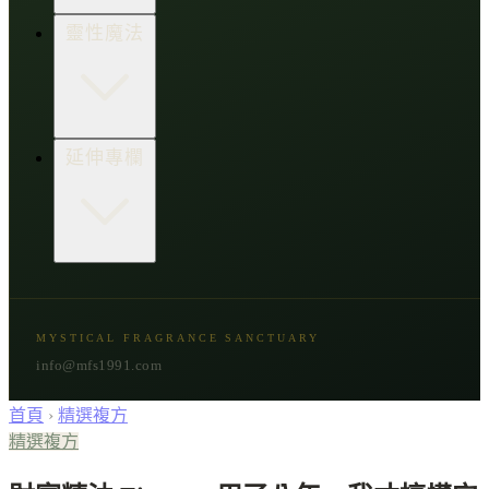
生活點子王
木質類
靈性魔法
草本類
花朵類
辛香類
柑橘類
樹脂類
顯化與吸引力
延伸專欄
脈輪與音頻療癒
意識覺醒
植物靈性
精選複方
古文明與神話
星象與命運
MYSTICAL FRAGRANCE SANCTUARY
節氣與民俗
info@mfs1991.com
首頁
›
精選複方
精選複方