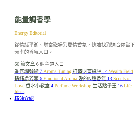
能量調香學
Energy Editorial
從情緒平衡、財富磁場到愛情香氛，快速找到適合你當下
頻率的香氛入口。
60 篇文章
6 個主題入口
香氛調頻術
7
Aroma Tuning
打造財富磁場
14
Wealth Field
情緒處芳箋
6
Emotional Aroma
愛的N種香氣
13
Scents of
Love
香水小教室
4
Perfume Workshop
生活點子王
16
Life
Ideas
精油介紹