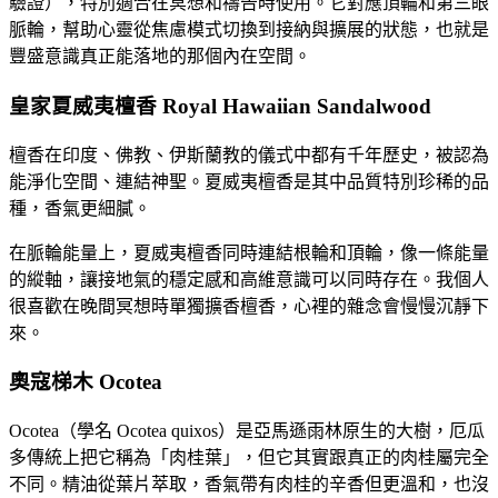
驗證），特別適合在冥想和禱告時使用。它對應頂輪和第三眼
脈輪，幫助心靈從焦慮模式切換到接納與擴展的狀態，也就是
豐盛意識真正能落地的那個內在空間。
皇家夏威夷檀香 Royal Hawaiian Sandalwood
檀香在印度、佛教、伊斯蘭教的儀式中都有千年歷史，被認為
能淨化空間、連結神聖。夏威夷檀香是其中品質特別珍稀的品
種，香氣更細膩。
在脈輪能量上，夏威夷檀香同時連結根輪和頂輪，像一條能量
的縱軸，讓接地氣的穩定感和高維意識可以同時存在。我個人
很喜歡在晚間冥想時單獨擴香檀香，心裡的雜念會慢慢沉靜下
來。
奧寇梯木 Ocotea
Ocotea（學名 Ocotea quixos）是亞馬遜雨林原生的大樹，厄瓜
多傳統上把它稱為「肉桂葉」，但它其實跟真正的肉桂屬完全
不同。精油從葉片萃取，香氣帶有肉桂的辛香但更溫和，也沒