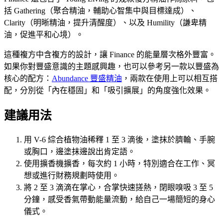
括 Gathering（聚合精油，輔助心智集中與目標達成）、
Clarity（明晰精油，提升清醒度）、以及 Humility（謙卑精
油，促進平和心境）。
這種複方中含複方的設計，讓 Finance 的能量層次格外豐富。
如果你對豐盛意識的主題感興趣，也可以參考另一款以豐盛為
核心的配方：
Abundance 豐盛精油
，兩款在使用上可以相互搭
配，分別從「內在穩固」和「吸引擴展」的角度強化效果。
建議用法
用 V-6 綜合植物油稀釋 1 至 3 滴後，塗抹於臍輪、手腕
或胸口，邊塗抹邊說出肯定語。
使用擴香機擴香，每次約 1 小時，特別適合在工作、冥
想或進行財務規劃時使用。
將 2 至 3 滴滴在掌心，合掌快速搓熱，閉眼嗅吸 3 至 5
分鐘，感受香氣帶動能量流動，給自己一場簡短的身心
儀式。