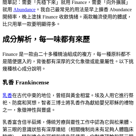
簡單記：需要「先穩下來」就用 Finance，需要「向外擴展」
就用
Abundance
。我自己最常見的用法是早上擴香 Abundance
開頻率，晚上塗抹 Finance 收斂情緒。兩款輪流使用的體感，
比只用單一款要明顯得多。
成分解析，每一味都有來歷
Finance 是一款由二十多種精油組成的複方，每一種原料都不
是隨便選入的，背後都有深厚的文化象徵或能量屬性。以下挑
幾種核心成分說明。
乳香 Frankincense
乳香
在古代中東的地位，曾經與黃金相當。埃及人用它進行祭
祀、防腐和冥想，智者三博士將乳香作為獻給嬰兒耶穌的禮物
之一，象徵神性與豐盛。
乳香富含倍半萜烯，傳統芳療與靈性工作中認為它與松果體、
第三眼的意識狀態有深厚連結（相關機制尚未有足夠人體臨床