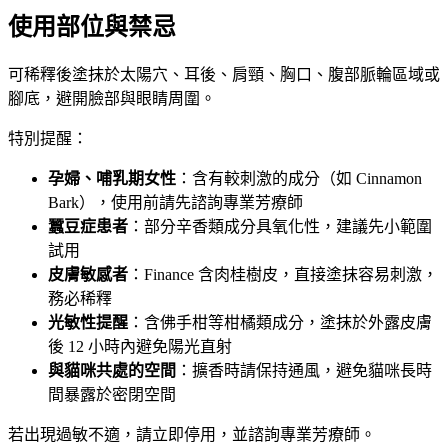
使用部位與禁忌
可稀釋後塗抹於太陽穴、耳後、肩頸、胸口、腹部脈輪區域或
腳底，避開臉部與眼睛周圍。
特別提醒：
孕婦、哺乳期女性
：含有較刺激的成分（如 Cinnamon
Bark），使用前請先諮詢專業芳療師
蠶豆症患者
：部分辛香類成分具氧化性，建議先小範圍
試用
皮膚敏感者
：Finance 含肉桂樹皮，直接塗抹容易刺激，
務必稀釋
光敏性提醒
：含佛手柑等柑橘類成分，塗抹於外露皮膚
後 12 小時內避免陽光直射
與貓咪共處的空間
：擴香時請保持通風，避免貓咪長時
間暴露於密閉空間
若出現過敏不適，請立即停用，並諮詢專業芳療師。