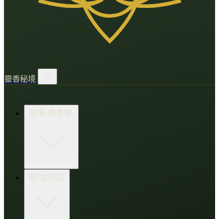
靈香秘境
能量調香學
香氛調頻術
精油介紹
打造財富磁場
情緒處芳箋
愛的N種香氣
香水小教室