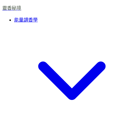
靈香秘境
能量調香學