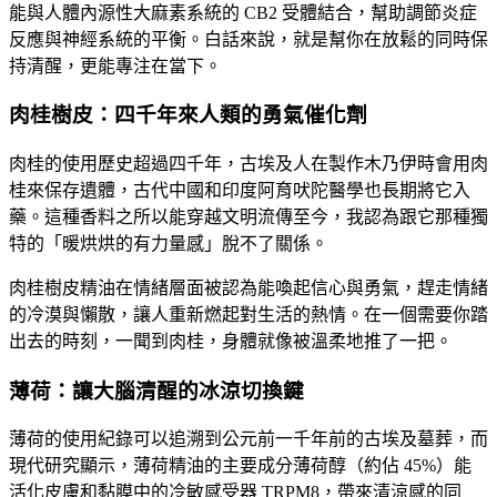
能與人體內源性大麻素系統的 CB2 受體結合，幫助調節炎症
反應與神經系統的平衡。白話來說，就是幫你在放鬆的同時保
持清醒，更能專注在當下。
肉桂樹皮：四千年來人類的勇氣催化劑
肉桂的使用歷史超過四千年，古埃及人在製作木乃伊時會用肉
桂來保存遺體，古代中國和印度阿育吠陀醫學也長期將它入
藥。這種香料之所以能穿越文明流傳至今，我認為跟它那種獨
特的「暖烘烘的有力量感」脫不了關係。
肉桂樹皮精油在情緒層面被認為能喚起信心與勇氣，趕走情緒
的冷漠與懶散，讓人重新燃起對生活的熱情。在一個需要你踏
出去的時刻，一聞到肉桂，身體就像被溫柔地推了一把。
薄荷：讓大腦清醒的冰涼切換鍵
薄荷的使用紀錄可以追溯到公元前一千年前的古埃及墓葬，而
現代研究顯示，薄荷精油的主要成分薄荷醇（約佔 45%）能
活化皮膚和黏膜中的冷敏感受器 TRPM8，帶來清涼感的同