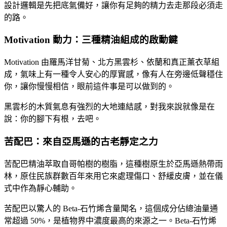
設計邏輯是先把底氣備好，讓你有足夠的精力去走那段必須走
的路。
Motivation 動力：三種精油組成的啟動鍵
Motivation 由羅馬洋甘菊、北方黑雲杉、依蘭和真正薰衣草組
成，氣味上有一種令人安心的厚實感，像有人在旁邊低聲穩住
你，讓你慢慢相信，眼前這件事是可以做到的。
黑雲杉的木質氣息有強烈的大地連結感，對我來說就像是在
說：你的腳下有根，去吧。
苦配巴：來自亞馬遜的古老靜定之力
苦配巴精油萃取自哥帕樹的樹脂，這種樹原生於亞馬遜熱帶雨
林，原住民族群數百年來用它來處理傷口、舒緩皮膚，並在儀
式中作為靜心輔助。
苦配巴以驚人的 Beta-石竹烯含量聞名，這個成分佔總油量通
常超過 50%，是植物界中濃度最高的來源之一。Beta-石竹烯