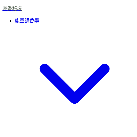
靈香秘境
能量調香學