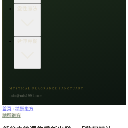
生活點子王
木質類
靈性魔法
草本類
花朵類
辛香類
柑橘類
樹脂類
顯化與吸引力
延伸專欄
脈輪與音頻療癒
意識覺醒
植物靈性
精選複方
古文明與神話
星象與命運
MYSTICAL FRAGRANCE SANCTUARY
節氣與民俗
info@mfs1991.com
首頁
›
精選複方
精選複方