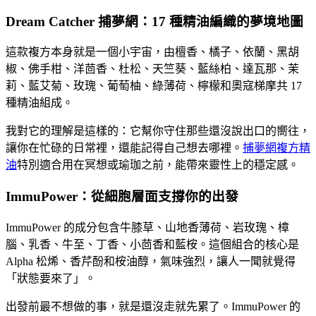
Dream Catcher 捕夢網：17 種精油編織的夢境地圖
這款複方本身就是一個小宇宙，由檀香、橘子、依蘭、黑胡
椒、佛手柑、洋茴香、杜松、天竺葵、藍絲柏、達瓦那、茉
莉、藍艾菊、玫瑰、葡萄柚、綠薄荷、檸檬和奧寇梯摩共 17
種精油組成。
我對它的理解是這樣的：它幫你守住那些還沒說出口的嚮往，
讓你在忙碌的日常裡，還能記得自己想去哪裡。
捕夢網複方精
油
特別適合用在冥想或瑜珈之前，能帶來靈性上的穩定感。
ImmuPower：從細胞層面支撐你的出發
ImmuPower 的成分包含牛膝草、山地香薄荷、岩玫瑰、樟
腦、乳香、牛至、丁香、小茴香和藍桉。這個組合的核心是
Alpha 松烯、香芹酚和桉油醇，氣味強烈，讓人一聞就覺得
「狀態要來了」。
出發前最不想做的事，就是還沒走就先累了。ImmuPower 的