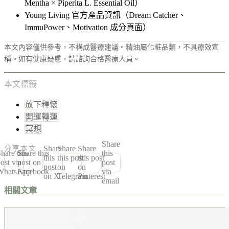
Mentha × Piperita L. Essential Oil）
Young Living 官方產品資訊（Dream Catcher、
ImmuPower、Motivation 成分頁面）
本文內容僅供參考，不構成醫療建議。精油屬化粧品類，不具療效宣
稱。如有健康疑慮，請諮詢合格醫療人員。
本文標籤
放下釋懷
開運轉運
冥想
Share
Share
Share
Share
分享本文
hare this
Share this
this
this
this post
this post
ost via
post on
post
post
on
on
WhatsApp
Facebook
via
on X
Telegram
Pinterest
email
相關文章