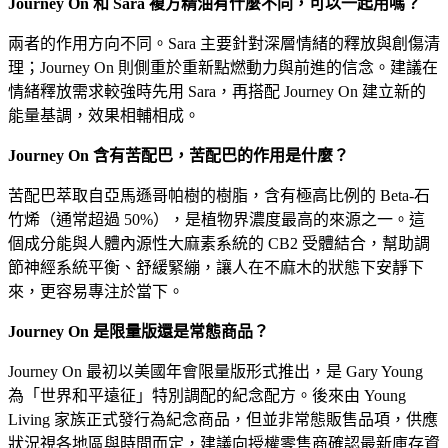
Journey On 和 Sara 複方精油有什麼不同，可以一起用嗎？
兩者的作用方向不同。Sara 主要針對深層情緒的釋放與創傷清
理；Journey On 則側重於重新點燃動力與前進的信念。建議在
情緒釋放需求較強時先用 Sara，再搭配 Journey On 建立新的
能量基調，效果相輔相成。
Journey On 含有苦配巴，苦配巴的作用是什麼？
苦配巴萃取自亞馬遜哥帕樹的樹脂，含有極高比例的 Beta-石
竹烯（通常超過 50%），是植物界濃度最高的來源之一。這
個成分能與人體內源性大麻素系統的 CB2 受體結合，幫助調
節神經系統平衡、舒緩緊繃，讓人在不麻木的狀態下安靜下
來，更容易專注於當下。
Journey On 是限量版還是常態商品？
Journey On 最初以美國年會限量版形式推出，是 Gary Young
為「世界和平遠征」特別調配的紀念配方。後來由 Young
Living 家族正式發行為紀念商品，但並非常態販售品項，供應
狀況視各地區與時間而定，建議向授權零售商確認最新庫存資