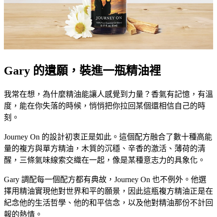
Gary 的遺願，裝進一瓶精油裡
我常在想，為什麼精油能讓人感覺到力量？香氣有記憶，有溫
度，能在你失落的時候，悄悄把你拉回某個還相信自己的時
刻。
Journey On 的設計初衷正是如此。這個配方融合了數十種高能
量的複方與單方精油，木質的沉穩、辛香的激活、薄荷的清
醒，三條氣味線索交織在一起，像是某種意志力的具象化。
Gary 調配每一個配方都有典故，Journey On 也不例外。他選
擇用精油實現他對世界和平的願景，因此這瓶複方精油正是在
紀念他的生活哲學、他的和平信念，以及他對精油那份不計回
報的熱情。