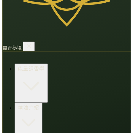
靈香秘境
能量調香學
香氛調頻術
精油介紹
打造財富磁場
情緒處芳箋
愛的N種香氣
香水小教室