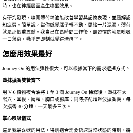
時，也在神經層面產生喚醒效果。
有研究發現，嗅聞薄荷精油能改善學習與記憶表現，並緩解認
知疲勞。簡單說，當你感覺腦子轉不動、思緒一片混濁，薄荷
就是那個重置鍵。我自己在長時間工作後，最習慣的就是嗅吸
一口薄荷，幾乎是即刻就覺得清醒了。
怎麼用效果最好
Journey On 的用法彈性很大，可以根據當下的需求選擇方式。
塗抹擴香雙管齊下
用 V-6 植物複合油將 1 至 3 滴 Journey On 稀釋後，塗抹在太
陽穴、耳後、肩頸、胸口或腳底；同時搭配超聲波擴香機，每
次擴香 30 分鐘，一天最多三次。
掌心嗅吸儀式
這是我最喜歡的用法，特別適合需要快速調整狀態的時刻。將