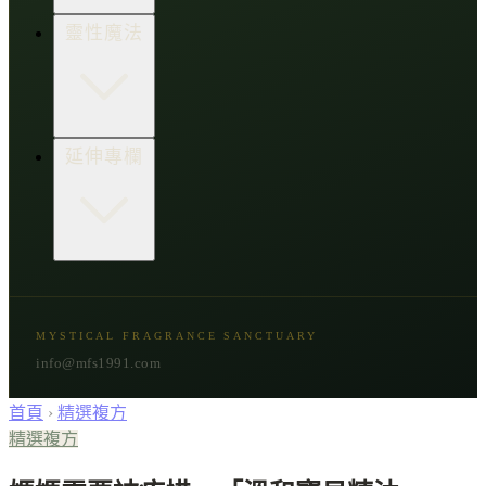
生活點子王
木質類
靈性魔法
草本類
花朵類
辛香類
柑橘類
樹脂類
顯化與吸引力
延伸專欄
脈輪與音頻療癒
意識覺醒
植物靈性
精選複方
古文明與神話
星象與命運
MYSTICAL FRAGRANCE SANCTUARY
節氣與民俗
info@mfs1991.com
首頁
›
精選複方
精選複方