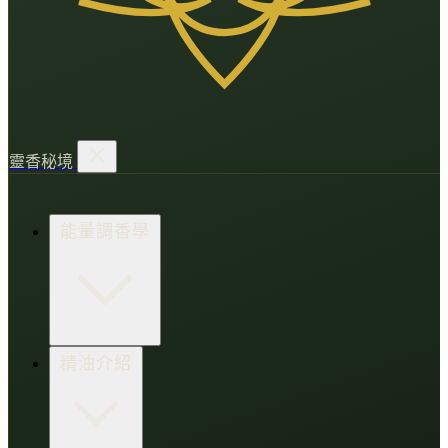
靈香秘境
能量調香學
香氛調頻術
精油介紹
打造財富磁場
情緒處芳箋
愛的N種香氣
香水小教室