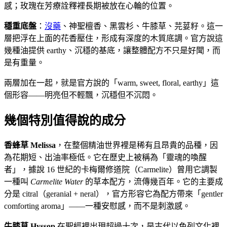
感；玫瑰在芳療詮釋裡長期被放在心輪的位置。
穩重底盤
：
沒藥
、神聖檀香、黑雲杉、牛膝草、芫荽籽。這一
層把浮在上面的花香壓住，形成有深度的木質底調。官方說這
幾種油提供 earthy、沉穩的基底，讓整體配方不只是好聞，而
是有重量。
兩層加在一起，就是官方說的「warm, sweet, floral, earthy」這
個形容——明亮但不輕飄，沉穩但不沉悶。
幾個特別值得說的成分
香蜂草 Melissa
，在整個精油世界裡是稀有且昂貴的品種，因
為花期短、出油率極低。它在歷史上被稱為「靈魂的喚醒
者」，據說 16 世紀的卡梅爾修道院（Carmelite）曾用它調製
一種叫
Carmelite Water
的草本配方，流傳幾百年。它的主要成
分是 citral（geranial + neral），官方形容它為配方帶來「gentler
comforting aroma」——一種安慰感，而不是刺激感。
牛膝草 Hyssop
在聖經裡出現超過十次，是古代以色列文化裡