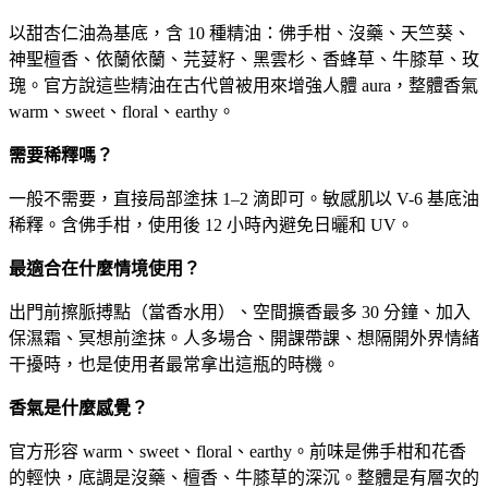
以甜杏仁油為基底，含 10 種精油：佛手柑、沒藥、天竺葵、
神聖檀香、依蘭依蘭、芫荽籽、黑雲杉、香蜂草、牛膝草、玫
瑰。官方說這些精油在古代曾被用來增強人體 aura，整體香氣
warm、sweet、floral、earthy。
需要稀釋嗎？
一般不需要，直接局部塗抹 1–2 滴即可。敏感肌以 V-6 基底油
稀釋。含佛手柑，使用後 12 小時內避免日曬和 UV。
最適合在什麼情境使用？
出門前擦脈搏點（當香水用）、空間擴香最多 30 分鐘、加入
保濕霜、冥想前塗抹。人多場合、開課帶課、想隔開外界情緒
干擾時，也是使用者最常拿出這瓶的時機。
香氣是什麼感覺？
官方形容 warm、sweet、floral、earthy。前味是佛手柑和花香
的輕快，底調是沒藥、檀香、牛膝草的深沉。整體是有層次的