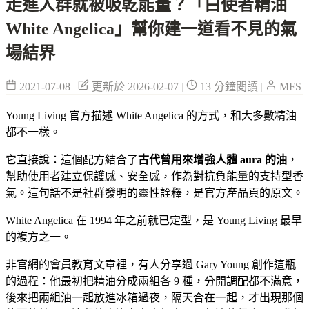
走進人群就被吸乾能量？「白使者精油
White Angelica」幫你建一道看不見的氣
場結界
2021-07-08
|
更新於 2026-02-07
|
13 分鐘閱讀
|
MFS
Young Living 官方描述 White Angelica 的方式，和大多數精油
都不一樣。
它直接說：這個配方結合了
古代曾用來增強人體 aura 的油
，
幫助使用者建立保護感、安全感，作為對抗負能量的支持型香
氣。這句話不是社群發明的靈性詮釋，是官方產品頁的原文。
White Angelica 在 1994 年之前就已定型，是 Young Living 最早
的複方之一。
非官網的會員教育文章裡，有人分享過 Gary Young 創作這瓶
的過程：他最初把精油分成兩組各 9 種，分開調配都不滿意，
後來把兩組油一起放進冰箱過夜，隔天合在一起，才出現那個