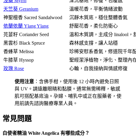
沒藥 Myrrh
深沉基底，修復、包覆感
天竺葵 Geranium
溫暖花香，平衡情緒波動
神聖檀香 Sacred Sandalwood
沉靜木質底，穩住整體香氣
依蘭依蘭 Ylang Ylang
舒壓花香，柔化防衛心
芫荽籽 Coriander Seed
溫和木質調，主成分 linalool
黑雲杉 Black Spruce
森林感支撐，讓人站穩
香蜂草 Melissa
珍稀安慰系香氣，修道院千年
牛膝草 Hyssop
聖經潔淨植物，淨化、整理內
玫瑰 Rose
心輪，自我接納與情感修復
使用注意
：含佛手柑，使用後 12 小時內避免日照
與 UV。請遠離眼睛和黏膜。通常無需稀釋，敏感
肌可搭配基底油。孕婦、哺乳中或正在服藥者，使
用前請先諮詢醫療專業人員。
常見問題
白使者精油 White Angelica 有哪些成分？