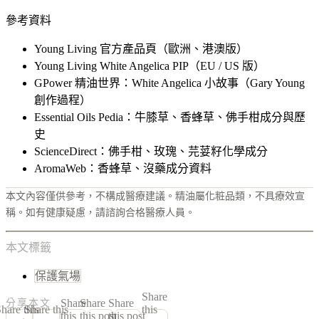
參考資料
Young Living 官方產品頁（歐洲、港澳版）
Young Living White Angelica PIP（EU / US 版）
GPower 精油世界：White Angelica 小故事（Gary Young
創作過程）
Essential Oils Pedia：牛膝草、香蜂草、佛手柑成分與歷
史
ScienceDirect：佛手柑、玫瑰、芫荽籽化學成分
AromaWeb：香蜂草、沒藥成分資料
本文內容僅供參考，不構成醫療建議。精油屬化粧品類，不具療效宣
稱。如有健康疑慮，請諮詢合格醫療人員。
本文標籤
保護氣場
Share
Share
Share
Share
分享本文
hare this
Share this
this
this
this post
this post