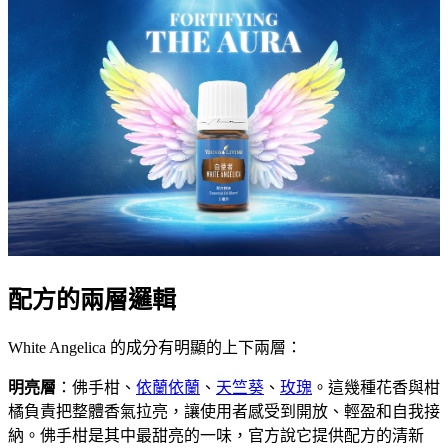
配方的兩層邏輯
White Angelica 的成分有明顯的上下兩層：
明亮層
：佛手柑、
依蘭依蘭
、
天竺葵
、
玫瑰
。這幾種花香與柑
橘負責把整體香氣拉亮，讓使用者感受到開放、輕盈和自我接
納。佛手柑是其中最甜亮的一味，官方說它提供配方的清新