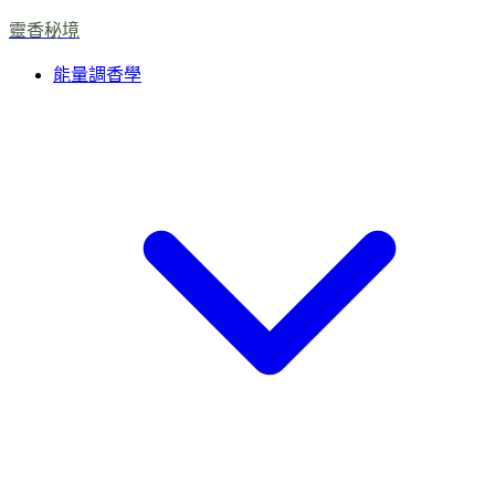
靈香秘境
能量調香學