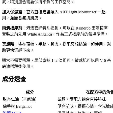
氛，特別適合需要保持平靜的工作空間。
加入保濕霜
：官方直接建議混入 ART Light Moisturizer 一起
用，兼顧香氣與肌膚。
雨滴按摩前
：港澳官網特別提到，可以在 Raindrop 雨滴按摩
套裝之前先用 White Angelica，作為正式按摩前的氣場準備。
冥想時
：塗在頂輪、手腕、腳底，搭配冥想精油一起使用，幫
助更快沉靜下來。
通常不需要稀釋，局部塗抹 1–2 滴即可。敏感肌可以用 V-6 基
底油稀釋後使用。
成分速查
成分
在配方中的角
甜杏仁油（基底油）
載體，讓配方適合直接塗抹
佛手柑 Bergamot
明亮前味，提振心情，含光敏成分 b