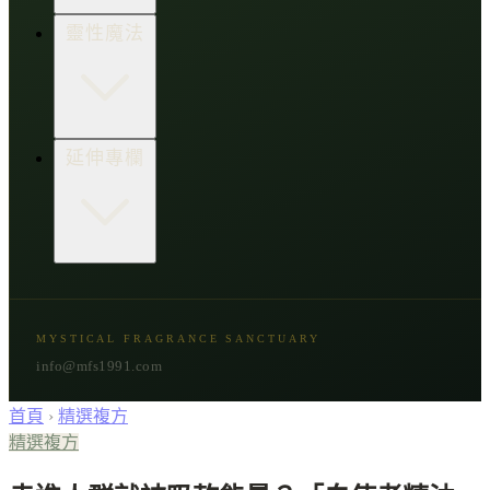
生活點子王
木質類
靈性魔法
草本類
花朵類
辛香類
柑橘類
樹脂類
顯化與吸引力
延伸專欄
脈輪與音頻療癒
意識覺醒
植物靈性
精選複方
古文明與神話
星象與命運
MYSTICAL FRAGRANCE SANCTUARY
節氣與民俗
info@mfs1991.com
首頁
›
精選複方
精選複方