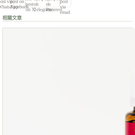
ost via
post on
post
post
on
on
WhatsApp
Facebook
via
on X
Telegram
Pinterest
email
相關文章