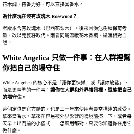
花木調，持香力好，可以直接當香水。
為什麼現在沒有玫瑰木 Rosewood？
老版本含有玫瑰木（巴西花梨木），後來因瀕危樹種保育考
量，改以芫荽籽取代。兩者同屬溫暖花木香調，過渡相對自
然。
White Angelica 只做一件事：在人群裡幫
你把自己的場守住
White Angelica 的核心不是「讓你更快樂」或「讓你放鬆」，
而是更精準的一件事：
讓你在人群和外界雜訊裡，還能把自己
的場守住
。
這個定位是官方給的，也是三十年來使用者最常描述的感受。
拿來當香水，拿來在容易被外界影響的情境前擦一下，或者每
天早上出門前的小儀式——怎麼用都對，只要你知道你在用它
做什麼。