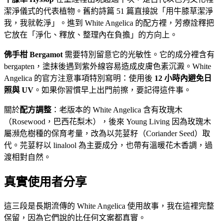
潔淨儀式的代表植物。舊約詩篇 51 篇直接說「用牛膝草潔淨
我，我就乾淨」。進到 White Angelica 的配方裡，芳療詮釋把
它放在「淨化、釋放、整理內在負擔」的方向上。
佛手柑 Bergamot
需要特別留意它的光敏性。它的成分裡含有
bergapten，塗抹後遇到紫外線容易造成皮膚色素沉澱。White
Angelica 的官方注意事項特別寫明：使用後
12 小時內避免日
照與 UV
。如果你習慣早上出門前擦，要記得這件事。
關於
配方調整
：老版本的 White Angelica 含有玫瑰木
（Rosewood，巴西花梨木），後來 Young Living 因為玫瑰木
屬瀕危樹種的保育考量，改為以芫荽籽（Coriander Seed）取
代。芫荽籽以 linalool 為主要成分，也帶有溫暖花木香調，過
渡相對自然。
真實使用者分享
這三段是長期流傳的 White Angelica 使用故事，我在這裡完整
保留，因為它們說的比任何文案都真實。