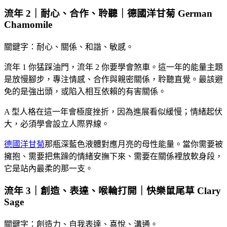
流年 2｜耐心、合作、聆聽｜德國洋甘菊 German
Chamomile
關鍵字：耐心、關係、和諧、敏感。
流年 1 你猛踩油門，流年 2 你要學會煞車。這一年的能量主題
是放慢腳步，專注情感、合作與親密關係，聆聽直覺。最該避
免的是強出頭，或陷入相互依賴的有害關係。
A 型人格在這一年會極度挫折，因為進展看似緩慢；情緒起伏
大，必須學會設立人際界線。
德國洋甘菊
那瓶深藍色液體對應月亮的母性能量。當你需要被
擁抱、需要把焦躁的情緒安撫下來、需要在關係裡放軟身段，
它是站內最柔的那一支。
流年 3｜創造、表達、喉輪打開｜快樂鼠尾草 Clary
Sage
關鍵字：創造力、自我表達、喜悅、溝通。