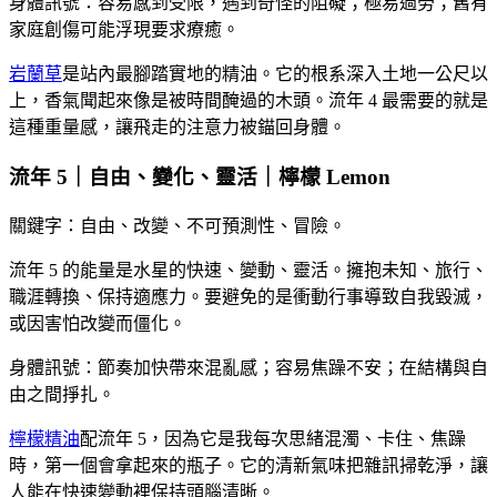
身體訊號：容易感到受限，遇到奇怪的阻礙；極易過勞；舊有
家庭創傷可能浮現要求療癒。
岩蘭草
是站內最腳踏實地的精油。它的根系深入土地一公尺以
上，香氣聞起來像是被時間醃過的木頭。流年 4 最需要的就是
這種重量感，讓飛走的注意力被錨回身體。
流年 5｜自由、變化、靈活｜檸檬 Lemon
關鍵字：自由、改變、不可預測性、冒險。
流年 5 的能量是水星的快速、變動、靈活。擁抱未知、旅行、
職涯轉換、保持適應力。要避免的是衝動行事導致自我毀滅，
或因害怕改變而僵化。
身體訊號：節奏加快帶來混亂感；容易焦躁不安；在結構與自
由之間掙扎。
檸檬精油
配流年 5，因為它是我每次思緒混濁、卡住、焦躁
時，第一個會拿起來的瓶子。它的清新氣味把雜訊掃乾淨，讓
人能在快速變動裡保持頭腦清晰。