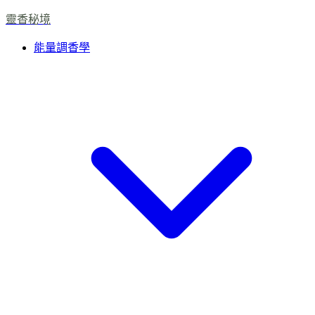
靈香秘境
能量調香學