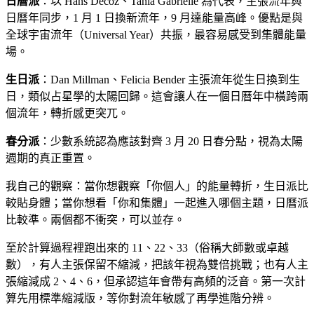
日曆派
：以 Hans Decoz、Tania Gabrielle 為代表，主張流年與
日曆年同步，1 月 1 日換新流年，9 月達能量高峰。優點是與
全球宇宙流年（Universal Year）共振，最容易感受到集體能量
場。
生日派
：Dan Millman、Felicia Bender 主張流年從生日換到生
日，類似占星學的太陽回歸。這會讓人在一個日曆年中橫跨兩
個流年，轉折感更突兀。
春分派
：少數系統認為應該對齊 3 月 20 日春分點，視為太陽
週期的真正重置。
我自己的觀察：當你想觀察「你個人」的能量轉折，生日派比
較貼身體；當你想看「你和集體」一起進入哪個主題，日曆派
比較準。兩個都不衝突，可以並存。
至於計算過程裡跑出來的 11、22、33（俗稱大師數或卓越
數），有人主張保留不縮減，把該年視為雙倍挑戰；也有人主
張縮減成 2、4、6，但承認這年會帶有高頻的泛音。第一次計
算先用標準縮減版，等你對流年敏感了再學進階分辨。