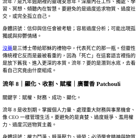
流年 7 是九年週期裡的靈魂安息年。深層內在工作、獨處、學
習、冥想、傾聽內在智慧。要避免的是過度追求物質、過度社
交，或完全孤立自己。
身體訊號：信仰與信任會被考驗；容易過度分析；可能出現孤
獨感與抑鬱情緒。
沒藥
是三博士帶給耶穌的禮物中，代表死亡的那一瓶。但靈性
傳統裡它反而是最被看重的，因為「死亡」在這套語言裡指的
是放下舊我、進入更深的本質。流年 7 要的是潛到水底，去看
看自己究竟由什麼組成。
流年 8｜顯化、收割、賦權｜廣藿香 Patchouli
關鍵字：賦權、財務、成功、顯化。
流年 8 是收割期。掌握個人力量、處理重大財務與事業機會、
像 CEO 一樣管理生活。要避免的是貪婪、過度競爭、濫用權
力、過度沉迷物質主義。
身體訊號：權力鬥爭、競爭壓力、過勞；必須學會精神與物質