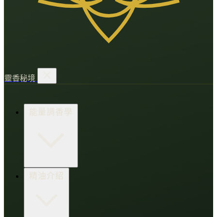
靈香秘境
能量調香學
香氛調頻術
精油介紹
打造財富磁場
情緒處芳箋
愛的N種香氣
香水小教室