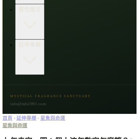
生活點子王
木質類
靈性魔法
草本類
花朵類
辛香類
柑橘類
樹脂類
顯化與吸引力
延伸專欄
脈輪與音頻療癒
意識覺醒
植物靈性
精選複方
古文明與神話
星象與命運
MYSTICAL FRAGRANCE SANCTUARY
節氣與民俗
info@mfs1991.com
首頁
›
延伸專欄
›
星象與命運
星象與命運