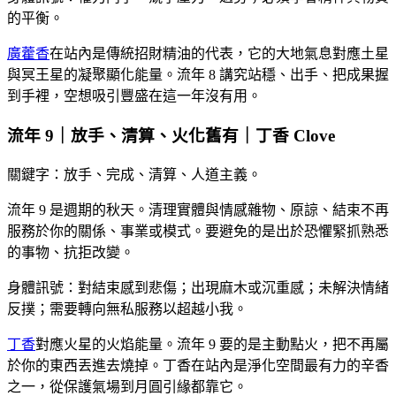
的平衡。
廣藿香
在站內是傳統招財精油的代表，它的大地氣息對應土星
與冥王星的凝聚顯化能量。流年 8 講究站穩、出手、把成果握
到手裡，空想吸引豐盛在這一年沒有用。
流年 9｜放手、清算、火化舊有｜丁香 Clove
關鍵字：放手、完成、清算、人道主義。
流年 9 是週期的秋天。清理實體與情感雜物、原諒、結束不再
服務於你的關係、事業或模式。要避免的是出於恐懼緊抓熟悉
的事物、抗拒改變。
身體訊號：對結束感到悲傷；出現麻木或沉重感；未解決情緒
反撲；需要轉向無私服務以超越小我。
丁香
對應火星的火焰能量。流年 9 要的是主動點火，把不再屬
於你的東西丟進去燒掉。丁香在站內是淨化空間最有力的辛香
之一，從保護氣場到月圓引緣都靠它。