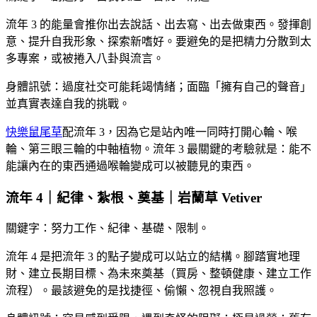
流年 3 的能量會推你出去說話、出去寫、出去做東西。發揮創
意、提升自我形象、探索新嗜好。要避免的是把精力分散到太
多專案，或被捲入八卦與流言。
身體訊號：過度社交可能耗竭情緒；面臨「擁有自己的聲音」
並真實表達自我的挑戰。
快樂鼠尾草
配流年 3，因為它是站內唯一同時打開心輪、喉
輪、第三眼三輪的中軸植物。流年 3 最關鍵的考驗就是：能不
能讓內在的東西通過喉輪變成可以被聽見的東西。
流年 4｜紀律、紮根、奠基｜岩蘭草 Vetiver
關鍵字：努力工作、紀律、基礎、限制。
流年 4 是把流年 3 的點子變成可以站立的結構。腳踏實地理
財、建立長期目標、為未來奠基（買房、整頓健康、建立工作
流程）。最該避免的是找捷徑、偷懶、忽視自我照護。