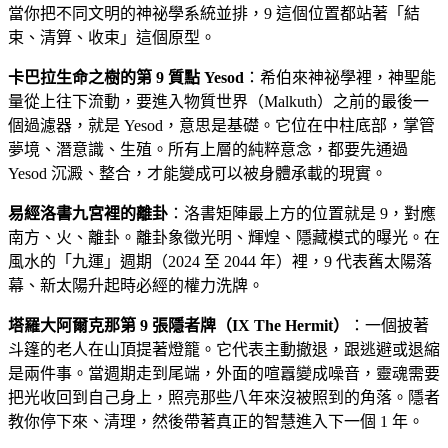
當你把不同文明的神祕學系統並排，9 這個位置都站著「結
束、清算、收束」這個原型。
卡巴拉生命之樹的第 9 質點 Yesod
：希伯來神祕學裡，神聖能
量從上往下流動，要進入物質世界（Malkuth）之前的最後一
個過濾器，就是 Yesod，意思是基礎。它位在中柱底部，掌管
夢境、潛意識、生殖。所有上層的純粹意念，都要先通過
Yesod 沉澱、整合，才能變成可以被身體承載的現實。
易經洛書九宮裡的離卦
：洛書矩陣最上方的位置就是 9，對應
南方、火、離卦。離卦象徵光明、輝煌、隱藏模式的曝光。在
風水的「九運」週期（2024 至 2044 年）裡，9 代表舊太陽落
幕、新太陽升起時必經的權力洗牌。
塔羅大阿爾克那第 9 張隱者牌（IX The Hermit）
：一個披著
斗篷的老人在山頂提著燈籠。它代表主動撤退，跟逃避或退縮
是兩件事。當週期走到尾端，外面的喧囂變成噪音，靈魂需要
把光收回到自己身上，照亮那些八年來沒被照到的角落。隱者
教你停下來、清理，然後帶著真正的智慧進入下一個 1 年。