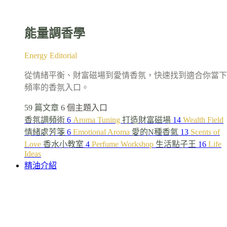
能量調香學
Energy Editorial
從情緒平衡、財富磁場到愛情香氛，快速找到適合你當下
頻率的香氛入口。
59 篇文章
6 個主題入口
香氛調頻術
6
Aroma Tuning
打造財富磁場
14
Wealth Field
情緒處芳箋
6
Emotional Aroma
愛的N種香氣
13
Scents of
Love
香水小教室
4
Perfume Workshop
生活點子王
16
Life
Ideas
精油介紹