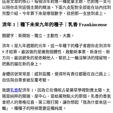
這是文章的核心。每個流年對應一種能量主題，也對應一支可
以陪你走完這個主題的精油。下面九支配對全部能在站內找到
完整介紹，今年算下來是哪個數字，就把那一支放到桌上。
流年 1｜種下未來九年的種子｜乳香 Frankincense
關鍵字：新開始、獨立、主動性、大膽。
流年 1 是九年週期的元年，這一年種下的種子會跟你走到流年
9 才結算。最該做的是擁抱個體性，啟動新事業、新身份、新
方向。最該避免的是依賴他人、緊抓上一輪沒解決的殘留物，
把舊的錨在新的身上。
身體訊號常常是：感到孤獨，覺得所有責任都壓在自己肩上；
自信與自尊會被反覆考驗。
我選
乳香
配流年 1，因為它在傳統占星藥草學裡對應太陽。太
陽是純粹的開端、是中心、是給萬物點火的那個。乳香的香氣
會把人的脊椎拉直、第三眼打開，讓你想起「我為什麼來這一
輪」。種種子的時候需要這種純度。