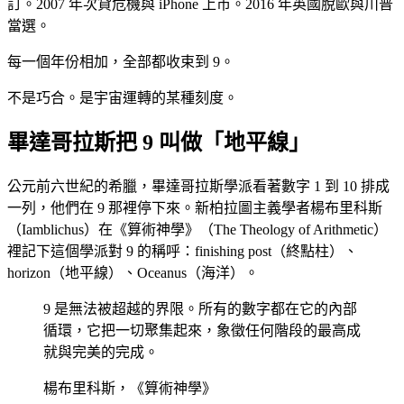
訂。2007 年次貸危機與 iPhone 上市。2016 年英國脫歐與川普
當選。
每一個年份相加，全部都收束到 9。
不是巧合。是宇宙運轉的某種刻度。
畢達哥拉斯把 9 叫做「地平線」
公元前六世紀的希臘，畢達哥拉斯學派看著數字 1 到 10 排成
一列，他們在 9 那裡停下來。新柏拉圖主義學者楊布里科斯
（Iamblichus）在《算術神學》（The Theology of Arithmetic）
裡記下這個學派對 9 的稱呼：finishing post（終點柱）、
horizon（地平線）、Oceanus（海洋）。
9 是無法被超越的界限。所有的數字都在它的內部
循環，它把一切聚集起來，象徵任何階段的最高成
就與完美的完成。
楊布里科斯，《算術神學》