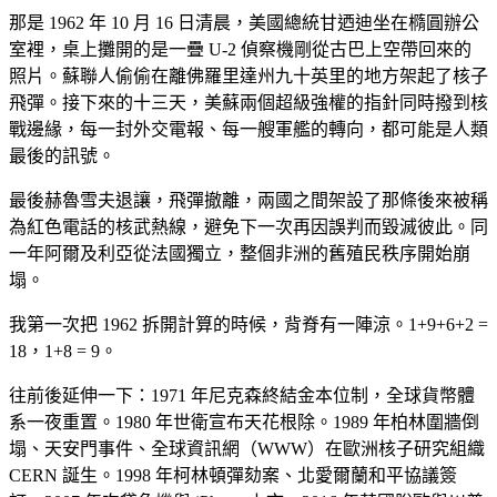
那是 1962 年 10 月 16 日清晨，美國總統甘迺迪坐在橢圓辦公
室裡，桌上攤開的是一疊 U-2 偵察機剛從古巴上空帶回來的
照片。蘇聯人偷偷在離佛羅里達州九十英里的地方架起了核子
飛彈。接下來的十三天，美蘇兩個超級強權的指針同時撥到核
戰邊緣，每一封外交電報、每一艘軍艦的轉向，都可能是人類
最後的訊號。
最後赫魯雪夫退讓，飛彈撤離，兩國之間架設了那條後來被稱
為紅色電話的核武熱線，避免下一次再因誤判而毀滅彼此。同
一年阿爾及利亞從法國獨立，整個非洲的舊殖民秩序開始崩
塌。
我第一次把 1962 拆開計算的時候，背脊有一陣涼。1+9+6+2 =
18，1+8 = 9。
往前後延伸一下：1971 年尼克森終結金本位制，全球貨幣體
系一夜重置。1980 年世衛宣布天花根除。1989 年柏林圍牆倒
塌、天安門事件、全球資訊網（WWW）在歐洲核子研究組織
CERN 誕生。1998 年柯林頓彈劾案、北愛爾蘭和平協議簽