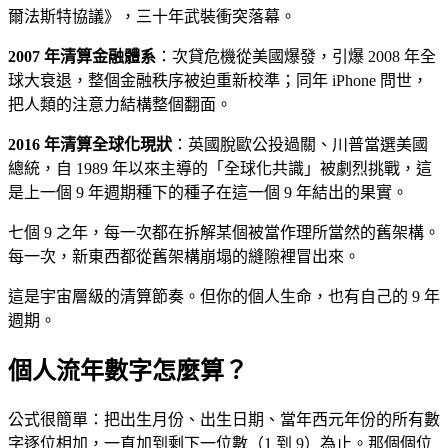
爾法斯特協議》，三十年武裝衝突落幕。
2007 年清算金融體系
：次貸危機從美國爆發，引爆 2008 年全
球大衰退，整個金融秩序被迫重新校準；同年 iPhone 問世，
把人類的注意力結構整個翻面。
2016 年清算全球化現狀
：英國脫歐公投過關、川普當選美國
總統，自 1989 年以來主導的「全球化共識」被劇烈挑戰，這
是上一個 9 年週期種下的種子在這一個 9 年結出的果實。
七個 9 之年，每一次都在拆解某個被當作理所當然的舊架構。
每一次，新東西都從舊架構崩塌的縫隙裡冒出來。
這是宇宙層級的清算節奏。但你的個人生命，也有自己的 9 年
週期。
個人流年數字怎麼算？
公式很簡單：把出生月份、出生日期、當年西元年份的所有數
字逐位相加，一直加到剩下一位數（1 到 9）為止。那個個位