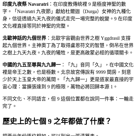
印度九夜祭 Navaratri
：在印度教傳統裡 9 是極度神聖的數
字。「Navaratri 九夜節」獻給杜爾迦（Durga）女神的九種化
身，信徒透過九天九夜的儀式走完一場完整的蛻變。9 在印度
文化裡直接等同於神聖的完整。
北歐神話的九個世界
：北歐宇宙觀由世界之樹 Yggdrasil 支撐
起九個世界。主神奧丁為了取得盧恩符文的智慧，倒吊在世界
之樹上九天九夜。九夜的犧牲，是更高啟蒙必經的循環關卡。
中國的九五至尊與九九歸一
：「九」音同「久」，在中國文化
裡是帝王之數，也是極數。北京故宮傳說有 9999 間房，刻意
少於天上玉皇大帝的萬間。「九九歸一」更是道家最直接的宇
宙心理：當擴張達到 9 的極限，萬物必將回歸本源 1。
不同文化、不同語言，但 9 這個位置都在說同一件事：一輪走
完了。
歷史上的七個 9 之年都做了什麼？