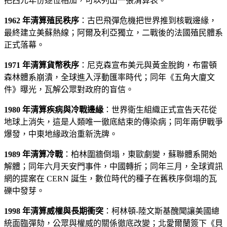
把西元年份逐位相加，可以列出一張清算表。
1962 年清算殖民秩序
：古巴飛彈危機把世界推到核戰邊緣，
最終建立美蘇熱線；阿爾及利亞獨立，二戰後的法國殖民體系
正式落幕。
1971 年清算貨幣秩序
：尼克森宣布美元與黃金脫鉤，布雷頓
森林體系崩潰，全球進入浮動匯率時代；同年《五角大廈文
件》曝光，瓦解公眾對政府的盲信。
1980 年清算疾病與冷戰邊緣
：世界衛生組織正式宣告天花從
地球上消失，這是人類唯一徹底結束的傳染病；同年兩伊戰爭
爆發，中東地緣政治重新洗牌。
1989 年清算冷戰
：柏林圍牆倒塌，東歐劇變，蘇聯體系開始
解體；同年六月天安門事件，中國轉折；同年三月，全球資訊
網的提案在 CERN 誕生，數位時代的種子在舊秩序倒塌的瓦
礫中發芽。
1998 年清算威權與長期衝突
：柯林頓-陸文斯基醜聞讓美國總
統面臨彈劾，公眾與權威的關係徹底改變；北愛爾蘭簽下《貝