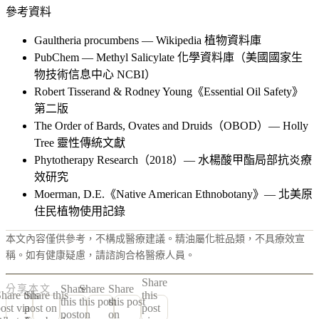
參考資料
Gaultheria procumbens — Wikipedia 植物資料庫
PubChem — Methyl Salicylate 化學資料庫（美國國家生
物技術信息中心 NCBI）
Robert Tisserand & Rodney Young《Essential Oil Safety》
第二版
The Order of Bards, Ovates and Druids（OBOD）— Holly
Tree 靈性傳統文獻
Phytotherapy Research（2018）— 水楊酸甲酯局部抗炎療
效研究
Moerman, D.E.《Native American Ethnobotany》— 北美原
住民植物使用記錄
本文內容僅供參考，不構成醫療建議。精油屬化粧品類，不具療效宣
稱。如有健康疑慮，請諮詢合格醫療人員。
Share
Share
Share
Share
分享本文
hare this
Share this
this
this
this post
this post
ost via
post on
post
post
on
on