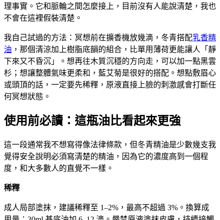
理事實。它和脈輪之間怎麼接上，目前沒有人能說清楚，我也
不會在這裡假裝清楚。
我自己試過的方法：冥想前在擴香機放幾滴，冬青搭配
乳香精
油
，那個清涼加上樹脂底韻的組合，比單用薄荷更能讓人「靜
下來又不昏沉」。想再往木質沉穩的方向走，可以加一點黑雲
杉；想讓整體氣味更柔和，藍艾菊是很好的搭配。想點敷眉心
或頭頂的話，一定要先稀釋，原液直接上臉的刺激感會打斷任
何冥想狀態。
使用前必讀：這瓶油比看起來更強
這一段通常我不想寫得像法律條款，但冬青精油是少數幾支我
覺得安全說明必須寫清楚的精油，因為它的濃度高到一個程
度，和大多數人的直覺不一樣。
稀釋
成人局部塗抹，建議稀釋至 1–2%，最高不超過 3%。換算成
用量：30ml 基底油加 6–12 滴。嚴禁原液塗抹皮膚，持續接觸