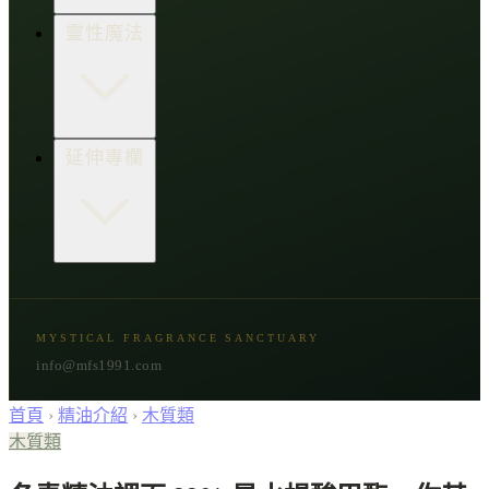
生活點子王
木質類
靈性魔法
草本類
花朵類
辛香類
柑橘類
樹脂類
顯化與吸引力
延伸專欄
脈輪與音頻療癒
意識覺醒
植物靈性
精選複方
古文明與神話
星象與命運
MYSTICAL FRAGRANCE SANCTUARY
節氣與民俗
info@mfs1991.com
首頁
›
精油介紹
›
木質類
木質類