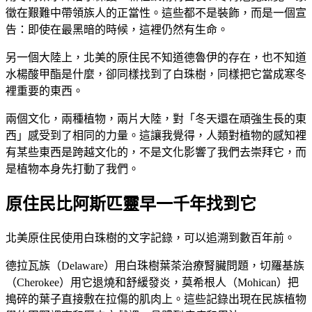
徵在艱難中帶領族人的正當性。這些都不是裝飾，而是一個宣
告：即使在最黑暗的時候，這裡仍然有生命。
另一個大陸上，北美的原住民不知道德魯伊的存在，也不知道
水楊酸甲酯是什麼，卻同樣找到了白珠樹，同樣把它當成寒冬
裡重要的東西。
兩個文化，兩種植物，兩片大陸，對「冬天還在頑強生長的東
西」感受到了相同的力量。這讓我覺得，人類對植物的感知裡
有某些東西是跨越文化的，不是文化影響了我們去崇拜它，而
是植物本身先打動了我們。
原住民比阿斯匹靈早一千年找到它
北美原住民使用白珠樹的文字記錄，可以追溯到數百年前。
德拉瓦族（Delaware）用白珠樹葉茶治療腎臟問題，切羅基族
（Cherokee）用它退燒和舒緩發炎，莫希根人（Mohican）把
搗碎的葉子直接敷在拉傷的肌肉上。這些記錄出現在民族植物