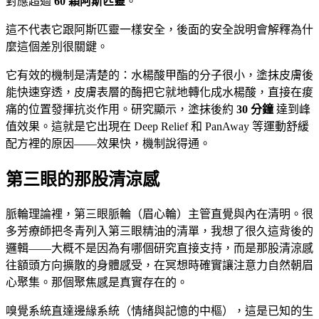
對應超過
60 顆阿斯匹靈
。
這不代表它跟阿斯匹靈一樣安全，後面的安全說明會解釋為什
麼這個差別很關鍵。
它有效的機制是清楚的：水楊酸甲酯的分子很小，塗抹皮膚後
能快速穿透，皮膚表層的酶把它就地轉化成水楊酸，直接在痠
痛的位置發揮抗炎作用。研究顯示，塗抹後約
30 分鐘
達到峰
值效果。這就是它出現在 Deep Relief 和 PanAway 等運動舒緩
配方裡的原因——效果快，機制說得通。
第三眼的那股清涼感
脈輪理論裡，第三眼脈輪（眉心輪）主管直覺與內在清明。很
多芳療師把冬青列入第三眼精油的清單，我想了很久這背後的
邏輯——大概不是因為有哪個研究直接支持，而是那股清涼感
往額頭方向擴散的身體感受，在冥想時確實讓注意力自然朝眉
心聚集。那個聚焦感是真實存在的。
嗅覺系統直達邊緣系統（情緒與記憶的中樞），這是已知的生