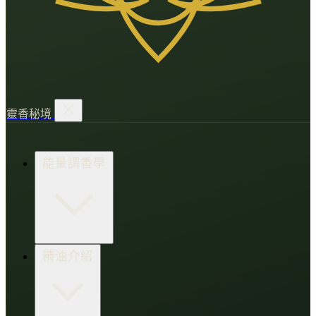
靈香秘境
能量調香學
香氛調頻術
精油介紹
打造財富磁場
情緒處芳箋
愛的N種香氣
香水小教室