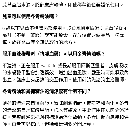
感甚至起水泡。臉部皮膚較薄，即使稀釋後也要謹慎使用。
兒童可以使用冬青精油嗎？
6 歲以下兒童不建議局部使用。誤食風險更關鍵：兒童誤食 4
毫升（不到一茶匙）就可能致命，存放位置要像藥品一樣謹
慎，放在兒童完全無法取得的地方。
服用血液稀釋劑（抗凝血藥）可以用冬青精油嗎？
不建議。正在服用 warfarin 或長期服用阿斯匹靈者，皮膚吸收
的水楊酸甲酯會加強藥效、增加出血風險，嚴重時可能導致內
出血，臨床上有記錄的交互作用。使用前請先諮詢主治醫師。
冬青精油和薄荷精油的清涼感有什麼不同？
薄荷的清涼來自薄荷醇，氣味刺激清新，偏提神和消化。冬青
的清涼來自水楊酸甲酯，帶木質甜感，主要作用在肌肉骨骼舒
緩。芳療師通常把薄荷描述為淨化啟動，冬青則偏向連接和保
護。兩者可以搭配，但稀釋比例要分開計算。