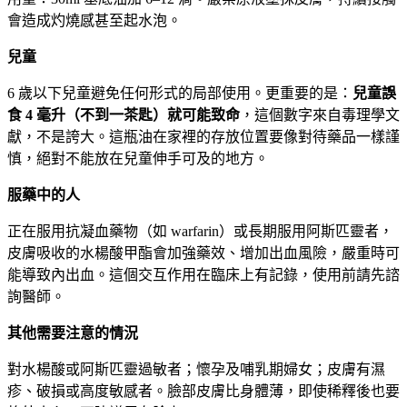
會造成灼燒感甚至起水泡。
兒童
6 歲以下兒童避免任何形式的局部使用。更重要的是：
兒童誤
食 4 毫升（不到一茶匙）就可能致命
，這個數字來自毒理學文
獻，不是誇大。這瓶油在家裡的存放位置要像對待藥品一樣謹
慎，絕對不能放在兒童伸手可及的地方。
服藥中的人
正在服用抗凝血藥物（如 warfarin）或長期服用阿斯匹靈者，
皮膚吸收的水楊酸甲酯會加強藥效、增加出血風險，嚴重時可
能導致內出血。這個交互作用在臨床上有記錄，使用前請先諮
詢醫師。
其他需要注意的情況
對水楊酸或阿斯匹靈過敏者；懷孕及哺乳期婦女；皮膚有濕
疹、破損或高度敏感者。臉部皮膚比身體薄，即使稀釋後也要