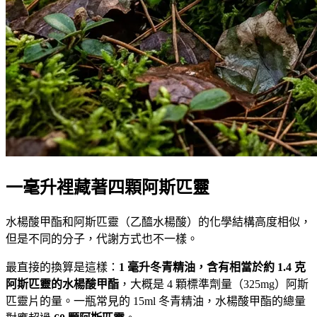
一毫升裡藏著四顆阿斯匹靈
水楊酸甲酯和阿斯匹靈（乙醯水楊酸）的化學結構高度相似，
但是不同的分子，代謝方式也不一樣。
最直接的換算是這樣：
1 毫升冬青精油，含有相當於約 1.4 克
阿斯匹靈的水楊酸甲酯
，大概是 4 顆標準劑量（325mg）阿斯
匹靈片的量。一瓶常見的 15ml 冬青精油，水楊酸甲酯的總量