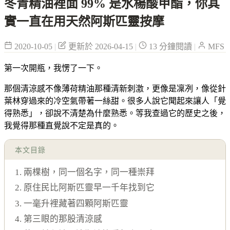
冬青精油裡面 99% 是水楊酸甲酯，你其
實一直在用天然阿斯匹靈按摩
2020-10-05
|
更新於 2026-04-15
|
13 分鐘閱讀
|
MFS
第一次開瓶，我愣了一下。
那個清涼感不像薄荷精油那種清新刺激，更像是凜冽，像從針
葉林穿過來的冷空氣帶著一絲甜。很多人說它聞起來讓人「覺
得熟悉」，卻說不清楚為什麼熟悉。等我查過它的歷史之後，
我覺得那種直覺說不定是真的。
本文目錄
1. 兩棵樹，同一個名字，同一種崇拜
2. 原住民比阿斯匹靈早一千年找到它
3. 一毫升裡藏著四顆阿斯匹靈
4. 第三眼的那股清涼感