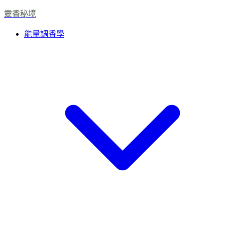
靈香秘境
能量調香學