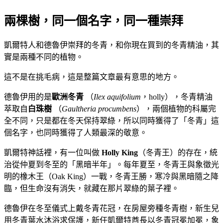
兩棵樹，同一個名字，同一種崇拜
凱爾特人和德魯伊崇拜的冬青，和你現在買到的冬青精油，其
實是兩種不同的植物。
這不是在挑毛病，這是整篇文章最有意思的地方。
德魯伊用的是
歐洲冬青
（
Ilex aquifolium
，holly），冬青精油
萃取自
白珠樹
（
Gaultheria procumbens
），兩個植物的科屬完
全不同，只是都在冬天保持翠綠，所以同時獲得了「冬青」這
個名字，也同時獲得了人類最深的敬意。
凱爾特神話裡，有一位叫做
Holly King
（冬青王）的存在，統
治從仲夏到冬至的「黑暗半年」。每年夏至，冬青王與象徵光
明的橡木王（Oak King）一戰，冬青王勝，寒冷與黑暗隨之降
臨，但生命沒有消失，就藏在那片翠綠的葉子裡。
德魯伊在冬至儀式上戴冬青花冠，在房屋旁種冬青樹，新生兒
用冬青葉水沐浴求保護，新任凱爾特酋長以冬青冠冕加冕，象