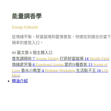
能量調香學
Energy Editorial
從情緒平衡、財富磁場到愛情香氛，快速找到適合你當下
頻率的香氛入口。
60 篇文章
6 個主題入口
香氛調頻術
7
Aroma Tuning
打造財富磁場
14
Wealth Field
情緒處芳箋
6
Emotional Aroma
愛的N種香氣
13
Scents of
Love
香水小教室
4
Perfume Workshop
生活點子王
16
Life
Ideas
精油介紹