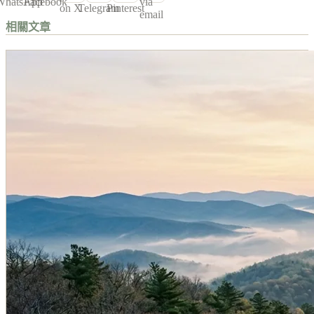
WhatsApp
Facebook
via
on X
Telegram
Pinterest
email
相關文章