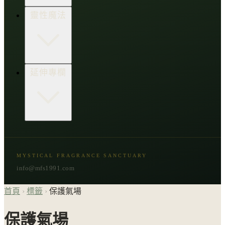
生活點子王
木質類
靈性魔法
草本類
花朵類
辛香類
柑橘類
樹脂類
顯化與吸引力
延伸專欄
脈輪與音頻療癒
意識覺醒
植物靈性
精選複方
古文明與神話
星象與命運
MYSTICAL FRAGRANCE SANCTUARY
節氣與民俗
info@mfs1991.com
首頁
›
標籤
›
保護氣場
保護氣場