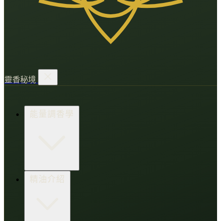
靈香秘境
能量調香學
香氛調頻術
精油介紹
打造財富磁場
情緒處芳箋
愛的N種香氣
香水小教室