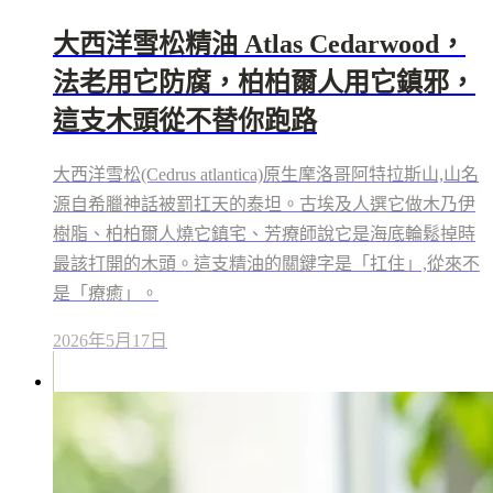
大西洋雪松精油 Atlas Cedarwood，
法老用它防腐，柏柏爾人用它鎮邪，
這支木頭從不替你跑路
大西洋雪松(Cedrus atlantica)原生摩洛哥阿特拉斯山,山名
源自希臘神話被罰扛天的泰坦。古埃及人選它做木乃伊
樹脂、柏柏爾人燒它鎮宅、芳療師說它是海底輪鬆掉時
最該打開的木頭。這支精油的關鍵字是「扛住」,從來不
是「療癒」。
2026年5月17日