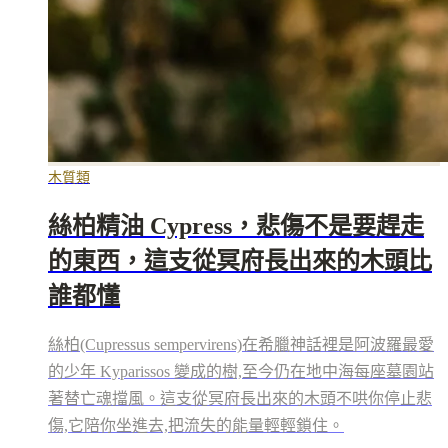
木質類
絲柏精油 Cypress，悲傷不是要趕走
的東西，這支從冥府長出來的木頭比
誰都懂
絲柏(Cupressus sempervirens)在希臘神話裡是阿波羅最愛
的少年 Kyparissos 變成的樹,至今仍在地中海每座墓園站
著替亡魂擋風。這支從冥府長出來的木頭不哄你停止悲
傷,它陪你坐進去,把流失的能量輕輕鎖住。