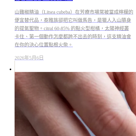
山雞椒精油（Litsea cubeba）在芳療市場常被當成檸檬的
便宜替代品，泰雅族卻把它叫做馬告，是獵人入山隨身
的提氣聖物。citral 60-85% 的點火型柑橘，太陽神經叢
卡住、第一個動作怎麼都跨不出去的時刻，這支精油會
在你的決心位置點根火柴。
2026年5月6日