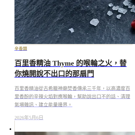
辛香類
百里香精油 Thyme 的喉輪之火，替
你燒開說不出口的那扇門
百里香精油從古希臘神廟焚香傳承三千年，以高濃度百
里香酚的辛辣火焰對應喉輪，幫助說出口不的話、清理
氣場雜訊、建立能量邊界。
2026年5月6日