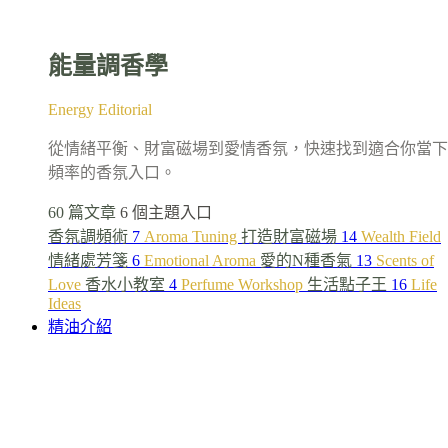
能量調香學
Energy Editorial
從情緒平衡、財富磁場到愛情香氛，快速找到適合你當下
頻率的香氛入口。
60 篇文章
6 個主題入口
香氛調頻術
7
Aroma Tuning
打造財富磁場
14
Wealth Field
情緒處芳箋
6
Emotional Aroma
愛的N種香氣
13
Scents of
Love
香水小教室
4
Perfume Workshop
生活點子王
16
Life
Ideas
精油介紹