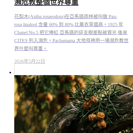
瀕危教整個世界尊重
花梨木(Aniba rosaeodora)在亞馬遜雨林被叫做 Pau-
rosa,linalool 含量 60% 到 80%,比薰衣草還高。1925 年
Chanel No.5 把它捧紅,亞馬遜的這支樹差點被買光,後來
CITES 列入瀕危。Pachamama 大地母神用一場瀕危教世
界什麼叫尊重。
2026年5月22日