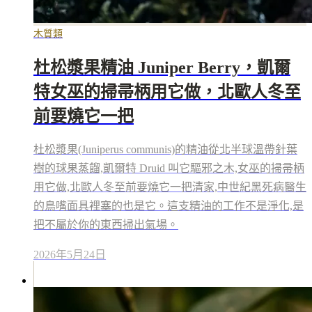
木質類
杜松漿果精油 Juniper Berry，凱爾
特女巫的掃帚柄用它做，北歐人冬至
前要燒它一把
杜松漿果(Juniperus communis)的精油從北半球溫帶針葉
樹的球果蒸餾,凱爾特 Druid 叫它驅邪之木,女巫的掃帚柄
用它做,北歐人冬至前要燒它一把清家,中世紀黑死病醫生
的鳥嘴面具裡塞的也是它。這支精油的工作不是淨化,是
把不屬於你的東西掃出氣場。
2026年5月24日