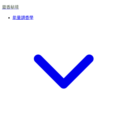
靈香秘境
能量調香學