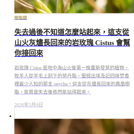
樹脂類
失去過後不知道怎麼站起來，這支從
山火灰燼長回來的岩玫瑰 Cistus 會幫
你接回來
岩玫瑰 Cistus 是地中海山火後第一株重新發芽的植物，
牧羊人從羊毛上刮下的勞丹脂，聖經出埃及記四味焚香
裡最少人知的那支 onycha。這支從灰燼長回來的鳳凰樹
脂，氣質是失去後依然能站得起來。
2026年5月9日