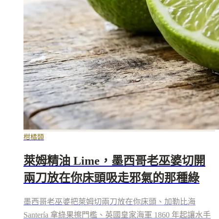
柑橘類
萊姆精油 Lime，墨西哥老巫婆切開
兩刀放在你床頭吸走邪氣的那種綠
墨西哥老巫婆把萊姆切兩刀放在你床頭、加勒比海
Santería 拿綠果擦門檻、英國皇家海軍 1860 年起讓水手