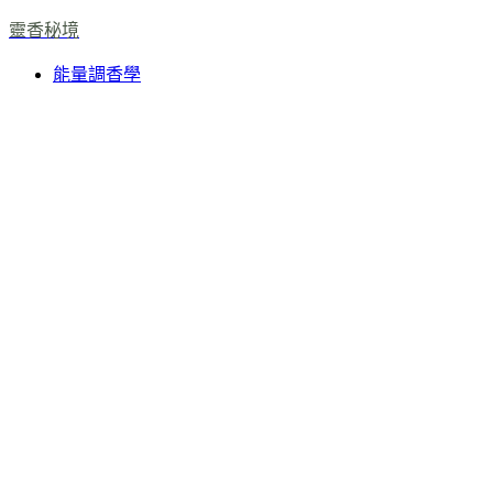
靈香秘境
能量調香學