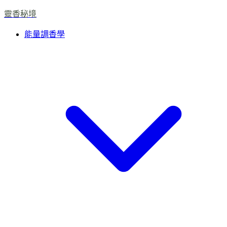
靈香秘境
能量調香學