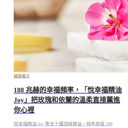
精選複方
188 兆赫的幸福頻率，「悅幸福精油
Joy」把玫瑰和依蘭的溫柔直接薰進
你心裡
悅幸福精油 Joy 集合十種頂級精油，頻率高達 188