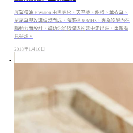
展望精油 Envision 由黑雲杉、天竺葵、甜橙、薰衣草、
鼠尾草與玫瑰調製而成，頻率達 90MHz，專為喚醒內在
驅動力而設計，幫助你從恐懼與拖延中走出來，重新看
見夢想。
2018年1月16日