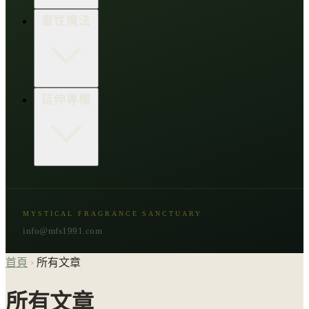
生活點子王
木質類
靈性魔法
草本類
花朵類
辛香類
柑橘類
樹脂類
顯化與吸引力
延伸專欄
脈輪與音頻療癒
意識覺醒
植物靈性
精選複方
古文明與神話
星象與命運
MYSTICAL FRAGRANCE SANCTUARY
節氣與民俗
info@mfs1991.com
首頁
›
所有文章
所有文章