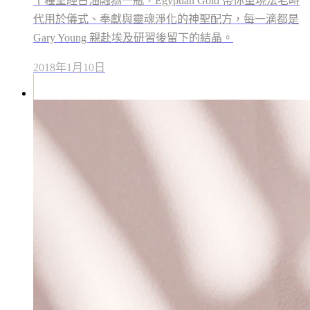
十種聖經古油融為一瓶，Egyptian Gold 帶你重現法老時
代用於儀式、奉獻與靈魂淨化的神聖配方，每一滴都是
Gary Young 親赴埃及研習後留下的結晶。
2018年1月10日