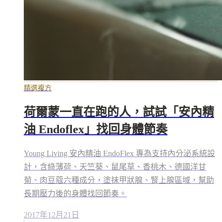
精選複方
荷爾蒙一直在跑的人，試試「安內精
油 Endoflex」找回身體節奏
Young Living 安內精油 EndoFlex 專為支持內分泌系統設
計，含綠薄荷、天竺葵、鼠尾草、香桃木、德國洋甘
菊、肉豆蔻六種成分，塗抹甲狀腺、腎上腺區域，幫助
長期壓力後的身體找回節奏。
2017年12月21日