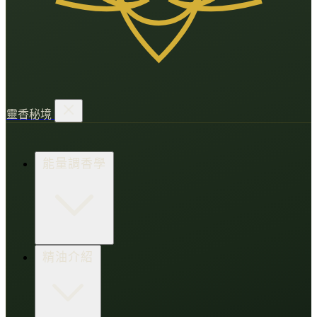
靈香秘境
能量調香學
香氛調頻術
精油介紹
打造財富磁場
情緒處芳箋
愛的N種香氣
香水小教室