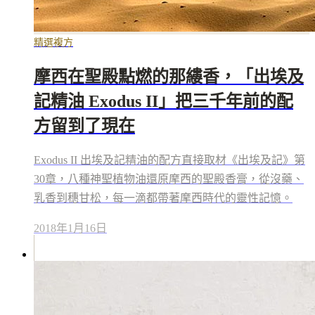
精選複方
摩西在聖殿點燃的那縷香，「出埃及
記精油 Exodus II」把三千年前的配
方留到了現在
Exodus II 出埃及記精油的配方直接取材《出埃及記》第
30章，八種神聖植物油還原摩西的聖殿香膏，從沒藥、
乳香到穗甘松，每一滴都帶著摩西時代的靈性記憶。
2018年1月16日