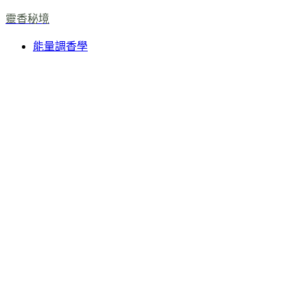
靈香秘境
能量調香學