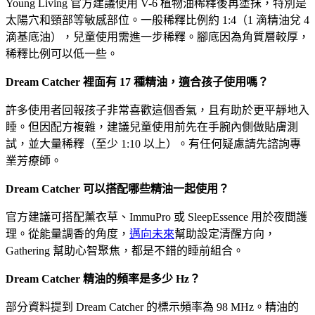
Young Living 官方建議使用 V-6 植物油稀釋後再塗抹，特別是
太陽穴和頸部等敏感部位。一般稀釋比例約 1:4（1 滴精油兌 4
滴基底油），兒童使用需進一步稀釋。腳底因為角質層較厚，
稀釋比例可以低一些。
Dream Catcher 裡面有 17 種精油，適合孩子使用嗎？
許多使用者回報孩子非常喜歡這個香氣，且有助於更平靜地入
睡。但因配方複雜，建議兒童使用前先在手腕內側做貼膚測
試，並大量稀釋（至少 1:10 以上）。有任何疑慮請先諮詢專
業芳療師。
Dream Catcher 可以搭配哪些精油一起使用？
官方建議可搭配薰衣草、ImmuPro 或 SleepEssence 用於夜間護
理。從能量調香的角度，
邁向未來
幫助設定清醒方向，
Gathering 幫助心智聚焦，都是不錯的睡前組合。
Dream Catcher 精油的頻率是多少 Hz？
部分資料提到 Dream Catcher 的標示頻率為 98 MHz。精油的