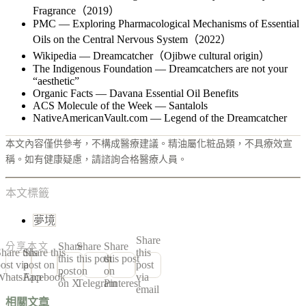
Fragrance（2019）
PMC — Exploring Pharmacological Mechanisms of Essential
Oils on the Central Nervous System（2022）
Wikipedia — Dreamcatcher（Ojibwe cultural origin）
The Indigenous Foundation — Dreamcatchers are not your
“aesthetic”
Organic Facts — Davana Essential Oil Benefits
ACS Molecule of the Week — Santalols
NativeAmericanVault.com — Legend of the Dreamcatcher
本文內容僅供參考，不構成醫療建議。精油屬化粧品類，不具療效宣
稱。如有健康疑慮，請諮詢合格醫療人員。
本文標籤
夢境
Share
Share
Share
Share
分享本文
hare this
Share this
this
this
this post
this post
ost via
post on
post
post
on
on
WhatsApp
Facebook
via
on X
Telegram
Pinterest
email
相關文章