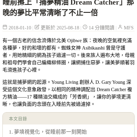
睡前擦上「捕夢精油 Dream Catcher」那
晚的夢比平常清晰了不止一倍
2018-01-10
|
更新於 2025-08-18
|
14 分鐘閱讀
|
MFS
有一個古老的信念流傳於北美 Ojibwe 族：夜晚的空氣裡充滿
各種夢，好的和壞的都有。蜘蛛女神 Asibikaashi 曾是守護
者，用她精細的網為孩子過濾一切。後來族人遍布大地，母親
和祖母們學會自己編織柳條圈，讓網捕住惡夢，讓美夢順著羽
毛滑進孩子心裡。
這就是捕夢網的起源。Young Living 創辦人 D. Gary Young 深
受這個文化意象啟發，以相同的精神調配出 Dream Catcher 複
方精油——17 種精油交織成的「芳香網」，讓你的夢境更清
晰，也讓負面的念頭在入睡前先被過濾掉。
本文目錄
1. 夢境視覺化，從睡前那一刻開始