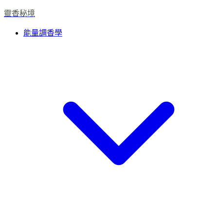
靈香秘境
能量調香學