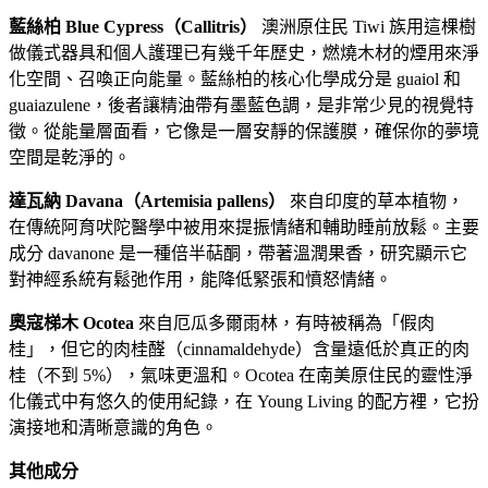
藍絲柏 Blue Cypress（Callitris）
澳洲原住民 Tiwi 族用這棵樹
做儀式器具和個人護理已有幾千年歷史，燃燒木材的煙用來淨
化空間、召喚正向能量。藍絲柏的核心化學成分是 guaiol 和
guaiazulene，後者讓精油帶有墨藍色調，是非常少見的視覺特
徵。從能量層面看，它像是一層安靜的保護膜，確保你的夢境
空間是乾淨的。
達瓦納 Davana（Artemisia pallens）
來自印度的草本植物，
在傳統阿育吠陀醫學中被用來提振情緒和輔助睡前放鬆。主要
成分 davanone 是一種倍半萜酮，帶著溫潤果香，研究顯示它
對神經系統有鬆弛作用，能降低緊張和憤怒情緒。
奧寇梯木 Ocotea
來自厄瓜多爾雨林，有時被稱為「假肉
桂」，但它的肉桂醛（cinnamaldehyde）含量遠低於真正的肉
桂（不到 5%），氣味更溫和。Ocotea 在南美原住民的靈性淨
化儀式中有悠久的使用紀錄，在 Young Living 的配方裡，它扮
演接地和清晰意識的角色。
其他成分