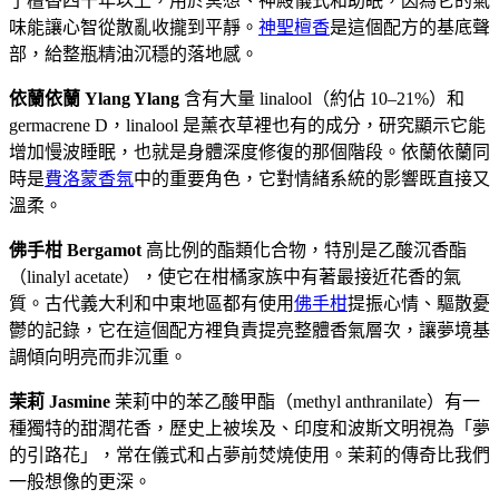
了檀香四千年以上，用於冥想、神殿儀式和助眠，因為它的氣
味能讓心智從散亂收攏到平靜。
神聖檀香
是這個配方的基底聲
部，給整瓶精油沉穩的落地感。
依蘭依蘭 Ylang Ylang
含有大量 linalool（約佔 10–21%）和
germacrene D，linalool 是薰衣草裡也有的成分，研究顯示它能
增加慢波睡眠，也就是身體深度修復的那個階段。依蘭依蘭同
時是
費洛蒙香氛
中的重要角色，它對情緒系統的影響既直接又
溫柔。
佛手柑 Bergamot
高比例的酯類化合物，特別是乙酸沉香酯
（linalyl acetate），使它在柑橘家族中有著最接近花香的氣
質。古代義大利和中東地區都有使用
佛手柑
提振心情、驅散憂
鬱的記錄，它在這個配方裡負責提亮整體香氣層次，讓夢境基
調傾向明亮而非沉重。
茉莉 Jasmine
茉莉中的苯乙酸甲酯（methyl anthranilate）有一
種獨特的甜潤花香，歷史上被埃及、印度和波斯文明視為「夢
的引路花」，常在儀式和占夢前焚燒使用。茉莉的傳奇比我們
一般想像的更深。