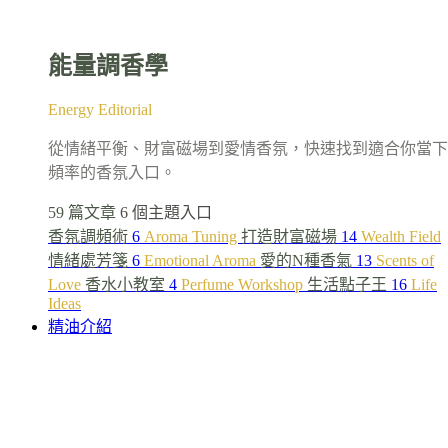
能量調香學
Energy Editorial
從情緒平衡、財富磁場到愛情香氛，快速找到適合你當下
頻率的香氛入口。
59 篇文章
6 個主題入口
香氛調頻術
6
Aroma Tuning
打造財富磁場
14
Wealth Field
情緒處芳箋
6
Emotional Aroma
愛的N種香氣
13
Scents of
Love
香水小教室
4
Perfume Workshop
生活點子王
16
Life
Ideas
精油介紹