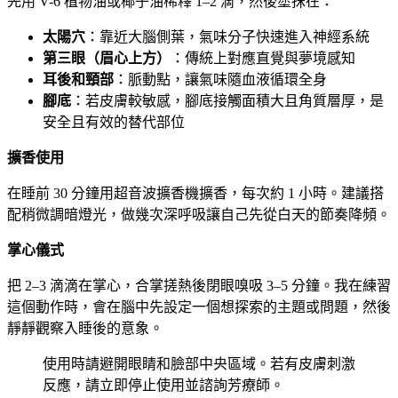
先用 V-6 植物油或椰子油稀釋 1–2 滴，然後塗抹在：
太陽穴
：靠近大腦側葉，氣味分子快速進入神經系統
第三眼（眉心上方）
：傳統上對應直覺與夢境感知
耳後和頸部
：脈動點，讓氣味隨血液循環全身
腳底
：若皮膚較敏感，腳底接觸面積大且角質層厚，是
安全且有效的替代部位
擴香使用
在睡前 30 分鐘用超音波擴香機擴香，每次約 1 小時。建議搭
配稍微調暗燈光，做幾次深呼吸讓自己先從白天的節奏降頻。
掌心儀式
把 2–3 滴滴在掌心，合掌搓熱後閉眼嗅吸 3–5 分鐘。我在練習
這個動作時，會在腦中先設定一個想探索的主題或問題，然後
靜靜觀察入睡後的意象。
使用時請避開眼睛和臉部中央區域。若有皮膚刺激
反應，請立即停止使用並諮詢芳療師。