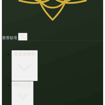
靈香秘境
能量調香學
香氛調頻術
精油介紹
打造財富磁場
情緒處芳箋
愛的N種香氣
香水小教室