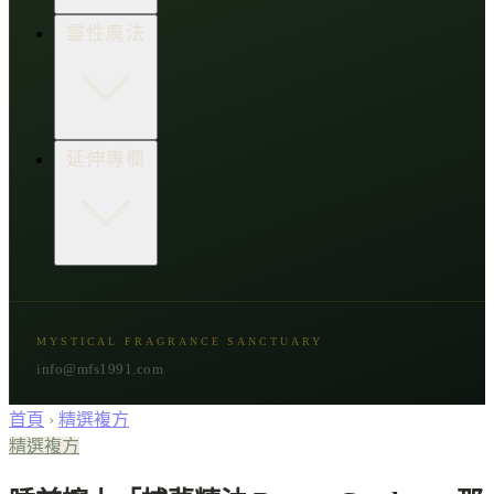
生活點子王
木質類
靈性魔法
草本類
花朵類
辛香類
柑橘類
樹脂類
顯化與吸引力
延伸專欄
脈輪與音頻療癒
意識覺醒
植物靈性
精選複方
古文明與神話
星象與命運
MYSTICAL FRAGRANCE SANCTUARY
節氣與民俗
info@mfs1991.com
首頁
›
精選複方
精選複方