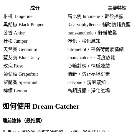
成分
主要特性
柑橘 Tangerine
高比例 limonene，輕盈提振
黑胡椒 Black Pepper
β-caryophyllene，輔助情緒覺醒
茴香 Anise
trans-anethole，舒緩放鬆
杜松 Juniper
淨化、強化感知
天竺葵 Geranium
citronellol，平衡荷爾蒙情緒
藍艾菊 Blue Tansy
chamazulene，深度放鬆
玫瑰 Rose
心輪對應，情感連結
葡萄柚 Grapefruit
清新，防止夢境沉鬱
留蘭香 Spearmint
carvone，清醒感知
檸檬 Lemon
高頻提振，淨化氣場
如何使用 Dream Catcher
睡前塗抹（最推薦）